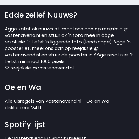
Edde zellef Nuuws?
Agge zellef ok nuuws et, meel ons dan op reejaksie @
vastenavend.nl en stuur ok 'n foto mee in òòge
resolusie. 't Liefst 'n liggende foto (landscape) Agge 'n
pooster et, meel ons dan op reejaksie @
vastenavend.nl en stuur de pooster in òòge resolusie. 't
Liefst minimaal 1000 pixels
reejaksie @ vastenavend.nl
Oe en Wa
Alle uisregels van Vastenavend.nl - Oe en Wa
diskleemer V4.11
Spotify lijst
De Vastenavend.FM Spotify pleelist