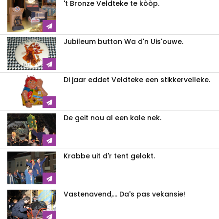
't Bronze Veldteke te kòòp.
Jubileum button Wa d'n Uis'ouwe.
Di jaar eddet Veldteke een stikkervelleke.
De geit nou al een kale nek.
Krabbe uit d'r tent gelokt.
Vastenavend,... Da's pas vekansie!