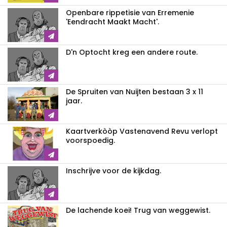
Openbare rippetisie van Erremenie
'Eendracht Maakt Macht'.
D'n Optocht kreg een andere route.
De Spruiten van Nuijten bestaan 3 x 11
jaar.
Kaartverkòòp Vastenavend Revu verlopt
voorspoedig.
Inschrijve voor de kijkdag.
De lachende koei! Trug van weggewist.