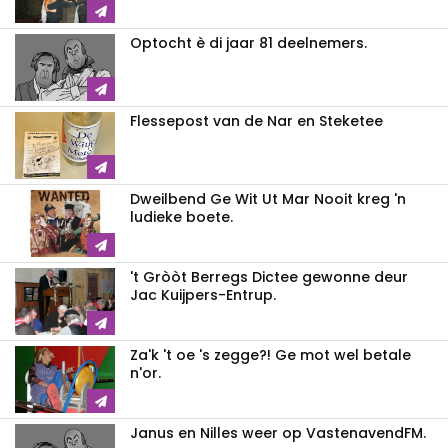
Optocht è di jaar 81 deelnemers.
Flessepost van de Nar en Steketee
Dweilbend Ge Wit Ut Mar Nooit kreg 'n
ludieke boete.
't Gròòt Berregs Dictee gewonne deur
Jac Kuijpers-Entrup.
Za'k 't oe 's zegge?! Ge mot wel betale
n'or.
Janus en Nilles weer op VastenavendFM.