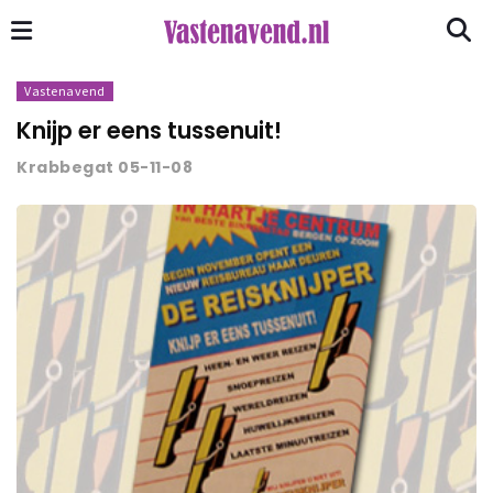
Vastenavend
Knijp er eens tussenuit!
Krabbegat 05-11-08