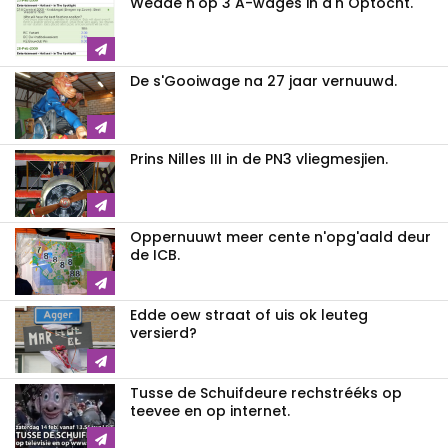
Wedde n'op 3 A-wages in d'n Optocht.
De s'Gooiwage na 27 jaar vernuuwd.
Prins Nilles III in de PN3 vliegmesjien.
Oppernuuwt meer cente n'opg'aald deur
de ICB.
Edde oew straat of uis ok leuteg
versierd?
Tusse de Schuifdeure rechstrééks op
teevee en op internet.