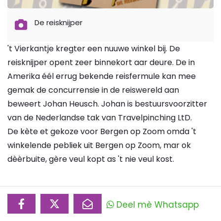
De reisknijper
't Vierkantje kregter een nuuwe winkel bij. De
reisknijper opent zeer binnekort aar deure. De in
Amerika éél errug bekende reisfermule kan mee
gemak de concurrensie in de reiswereld aan
beweert Johan Heusch. Johan is bestuursvoorzitter
van de Nederlandse tak van Travelpinching LtD.
De kète et gekoze voor Bergen op Zoom omda 't
winkelende pebliek uit Bergen op Zoom, mar ok
dèèrbuite, gère veul kopt as 't nie veul kost.
Deel mè Whatsapp