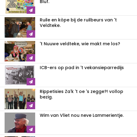
Bluf.
Ruile en kòpe bij de ruilbeurs van 't
Veldteke.
't Nuuwe veldteke, wie makt me los?
ICB-ers op pad in 't vekansieparredijs
Rippetisies Za'k 't oe 's zegge?! vollop
bezig.
Wim van Vliet nou neve Lammerientje.