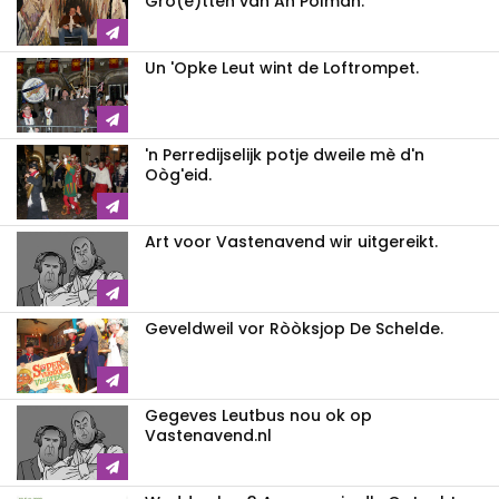
Gro(e)tten van An Polman.
Un 'Opke Leut wint de Loftrompet.
'n Perredijselijk potje dweile mè d'n
Oòg'eid.
Art voor Vastenavend wir uitgereikt.
Geveldweil vor Ròòksjop De Schelde.
Gegeves Leutbus nou ok op
Vastenavend.nl