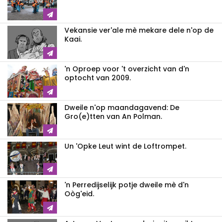
Vekansie ver'ale mè mekare dele n'op de
Kaai.
'n Oproep voor 't overzicht van d'n
optocht van 2009.
Dweile n'op maandagavend: De
Gro(e)tten van An Polman.
Un 'Opke Leut wint de Loftrompet.
'n Perredijselijk potje dweile mè d'n
Oòg'eid.