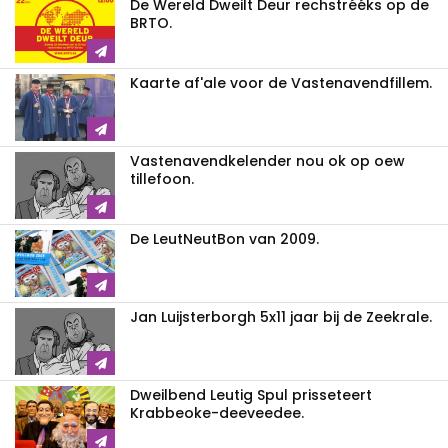
De Wereld Dweilt Deur rechstrééks op de
BRTO.
Kaarte af'ale voor de Vastenavendfillem.
Vastenavendkelender nou ok op oew
tillefoon.
De LeutNeutBon van 2009.
Jan Luijsterborgh 5x11 jaar bij de Zeekrale.
Dweilbend Leutig Spul prisseteert
Krabbeoke-deeveedee.