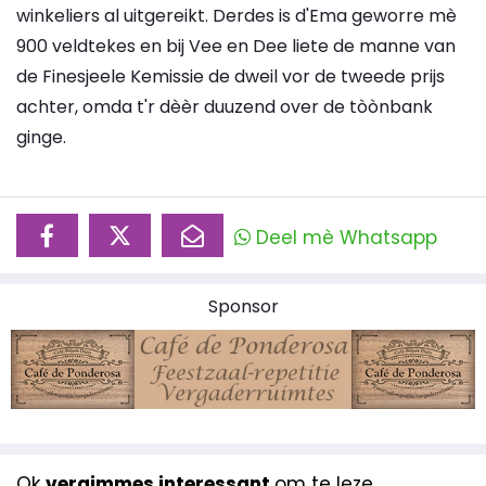
winkeliers al uitgereikt. Derdes is d'Ema geworre mè
900 veldtekes en bij Vee en Dee liete de manne van
de Finesjeele Kemissie de dweil vor de tweede prijs
achter, omda t'r dèèr duuzend over de tòònbank
ginge.
Deel mè Whatsapp
Sponsor
Ok
vergimmes interessant
om te leze...