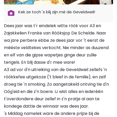
Kek ze toch 's blij zijn mè de Geveldweil!
Dees jaar was t'r eindelek witte ròòk voor A3 en
Zajakkelien Franke van Ròòksjop De Schelde. Naar
wa jare perbere ebbe ze dees jaar vor 't eerst de
mééste veldtekes verkocht. Nie minder as duuzend
en elf van die gipse wapetjes ginge deur zullie
tengels. En blij dasse d'r mee ware!
A3 ad vor d'n uitreiking van de Geveldweil zellefs 'n
ròòkkefee uitgekoze ('t bleef in de femilie), en zelf
droeg tie 'n smoking. Zo aangetakeld ontving tie d'n
Oòg'eid en die z'n boere. IJ wist alles en iederéén
t'overdondere deur zellef in z'n pratje al aan te
kondege dattie de winnaar was dees jaar.
's Middag namelek ware de andere prijze bij de