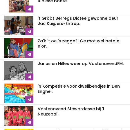
ludieke boete.
't Gròòt Berregs Dictee gewonne deur
Jac Kuijpers-Entrup.
Za'k 't oe 's zegge?! Ge mot wel betale
n'or.
Janus en Nilles weer op VastenavendFM.
'n Kompetisie voor dweilbendjes in Den
Enghel.
Vastenavend Stewardesse bij 't
Neuzebal.