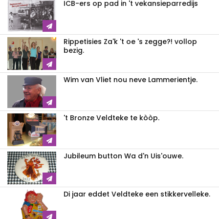
ICB-ers op pad in 't vekansieparredijs
Rippetisies Za'k 't oe 's zegge?! vollop
bezig.
Wim van Vliet nou neve Lammerientje.
't Bronze Veldteke te kòòp.
Jubileum button Wa d'n Uis'ouwe.
Di jaar eddet Veldteke een stikkervelleke.