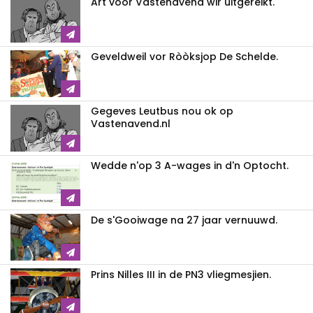
Art voor Vastenavend wir uitgereikt.
Geveldweil vor Ròòksjop De Schelde.
Gegeves Leutbus nou ok op
Vastenavend.nl
Wedde n'op 3 A-wages in d'n Optocht.
De s'Gooiwage na 27 jaar vernuuwd.
Prins Nilles III in de PN3 vliegmesjien.