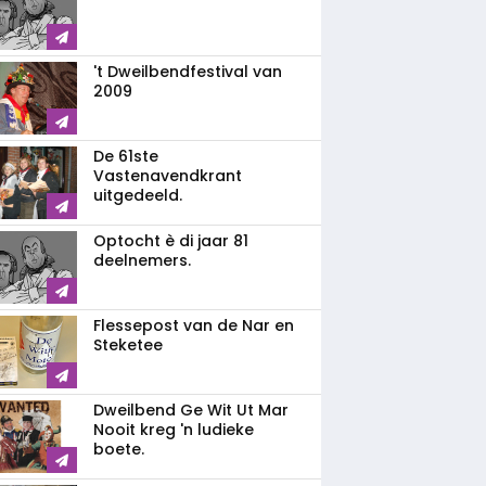
't Dweilbendfestival van
2009
De 61ste
Vastenavendkrant
uitgedeeld.
Optocht è di jaar 81
deelnemers.
Flessepost van de Nar en
Steketee
Dweilbend Ge Wit Ut Mar
Nooit kreg 'n ludieke
boete.