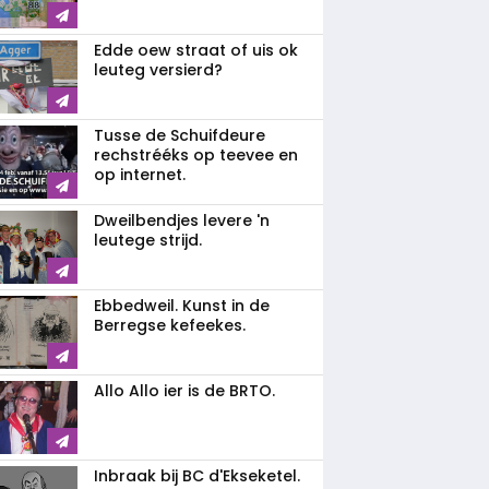
Edde oew straat of uis ok
leuteg versierd?
Tusse de Schuifdeure
rechstrééks op teevee en
op internet.
Dweilbendjes levere 'n
leutege strijd.
Ebbedweil. Kunst in de
Berregse kefeekes.
Allo Allo ier is de BRTO.
Inbraak bij BC d'Ekseketel.