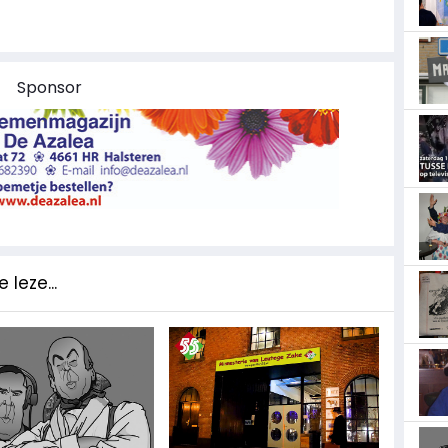
Sponsor
 leze...