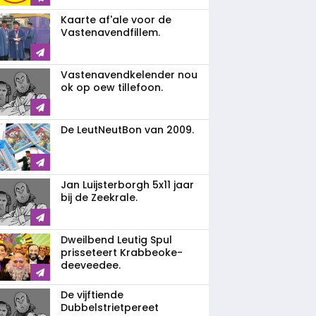
Kaarte af'ale voor de
Vastenavendfillem.
Vastenavendkelender nou
ok op oew tillefoon.
De LeutNeutBon van 2009.
Jan Luijsterborgh 5x11 jaar
bij de Zeekrale.
Dweilbend Leutig Spul
prisseteert Krabbeoke-
deeveedee.
De vijftiende
Dubbelstrietpereet