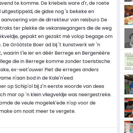
avend te komme. De kriebels ware d'r, de roete
uitgestippeld, de gidse nog 's bekeke en
 aanvoering van de dirrekteur van reisburo De
straks ter plekke de vekansiegangers die de weg
Bléékveldje, gepakt en gezakt mè volop begage om
. De Gròòtste Boer ad bij 't kunstwerk wir 'n
t, waarin t'ie ier en dèèr Berrege en Bergenèère
ellege die in Berrege komme zonder toeristische
make, ex-wet'ouwer Piet die erreges anders
ame n'aan bod in de Kale'n'eed.
per op Schip'ol bij z'n eerste woorde van dees
h mar op 'n klein vliegveldje was neergestreke.
somde de veule mogelek'ede n'op voor de
 make om nooit meer te vergete.