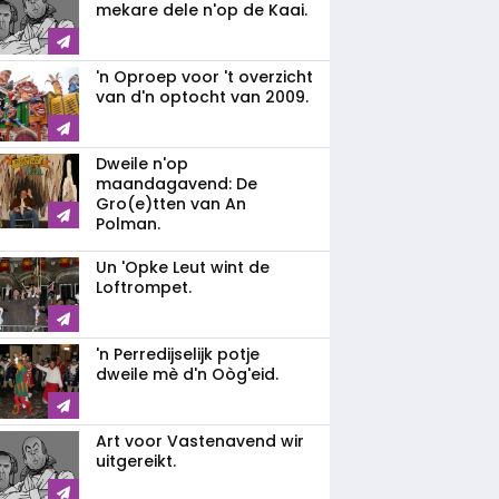
mekare dele n'op de Kaai.
'n Oproep voor 't overzicht
van d'n optocht van 2009.
Dweile n'op
maandagavend: De
Gro(e)tten van An
Polman.
Un 'Opke Leut wint de
Loftrompet.
'n Perredijselijk potje
dweile mè d'n Oòg'eid.
Art voor Vastenavend wir
uitgereikt.