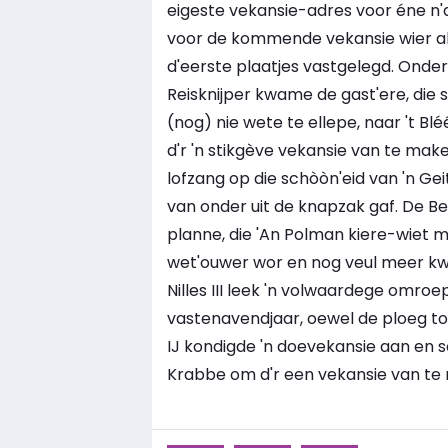
eigeste vekansie-adres voor éne n'
voor de kommende vekansie wier al 
d'eerste plaatjes vastgelegd. Onder
Reisknijper kwame de gast'ere, die 
(nog) nie wete te ellepe, naar 't 
d'r 'n stikgève vekansie van te make
lofzang op die schòòn'eid van 'n Gei
van onder uit de knapzak gaf. De B
planne, die 'An Polman kiere-wiet 
wet'ouwer wor en nog veul meer kw
Nilles III leek 'n volwaardege omroe
vastenavendjaar, oewel de ploeg toc
IJ kondigde 'n doevekansie aan en 
Krabbe om d'r een vekansie van te