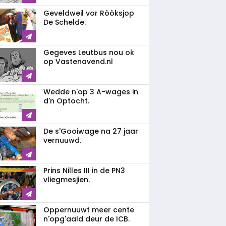
Geveldweil vor Ròòksjop
De Schelde.
Gegeves Leutbus nou ok
op Vastenavend.nl
Wedde n'op 3 A-wages in
d'n Optocht.
De s'Gooiwage na 27 jaar
vernuuwd.
Prins Nilles III in de PN3
vliegmesjien.
Oppernuuwt meer cente
n'opg'aald deur de ICB.