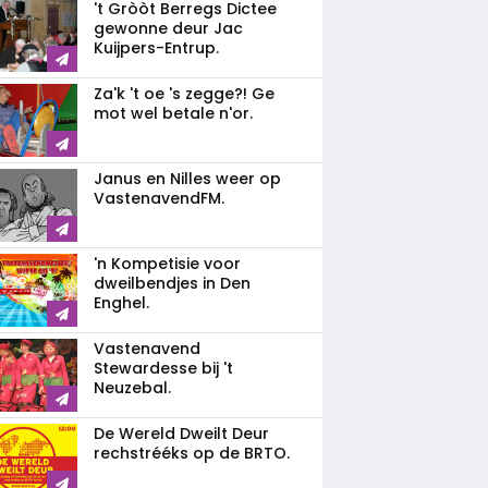
't Gròòt Berregs Dictee
gewonne deur Jac
Kuijpers-Entrup.
Za'k 't oe 's zegge?! Ge
mot wel betale n'or.
Janus en Nilles weer op
VastenavendFM.
'n Kompetisie voor
dweilbendjes in Den
Enghel.
Vastenavend
Stewardesse bij 't
Neuzebal.
De Wereld Dweilt Deur
rechstrééks op de BRTO.