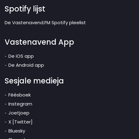
Spotify lijst
De Vastenavend.FM Spotify pleelist
Vastenavend App
De iOS app
De Android app
Sesjale medieja
Féésboek
Instegram
Joetjoep
X [Twitter]
Bluesky