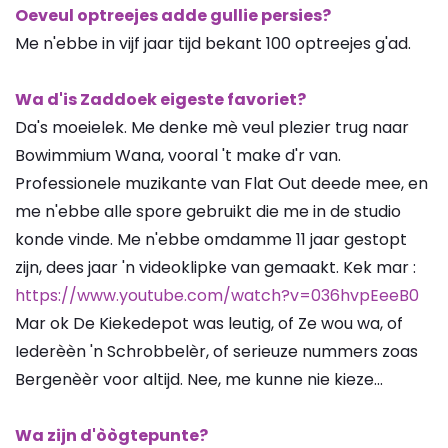
Oeveul optreejes adde gullie persies?
Me n'ebbe in vijf jaar tijd bekant 100 optreejes g'ad.
Wa d'is Zaddoek eigeste favoriet?
Da's moeielek. Me denke mè veul plezier trug naar
Bowimmium Wana, vooral 't make d'r van.
Professionele muzikante van Flat Out deede mee, en
me n'ebbe alle spore gebruikt die me in de studio
konde vinde. Me n'ebbe omdamme 11 jaar gestopt
zijn, dees jaar 'n videoklipke van gemaakt. Kek mar :
https://www.youtube.com/watch?v=036hvpEeeB0
Mar ok De Kiekedepot was leutig, of Ze wou wa, of
Iederèèn 'n Schrobbelèr, of serieuze nummers zoas
Bergenèèr voor altijd. Nee, me kunne nie kieze...
Wa zijn d'òògtepunte?