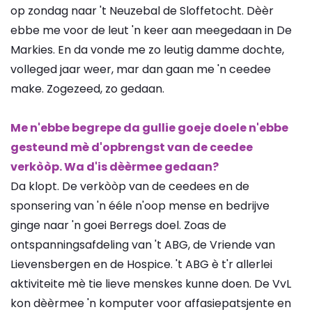
op zondag naar 't Neuzebal de Sloffetocht. Dèèr
ebbe me voor de leut 'n keer aan meegedaan in De
Markies. En da vonde me zo leutig damme dochte,
volleged jaar weer, mar dan gaan me 'n ceedee
make. Zogezeed, zo gedaan.
Me n'ebbe begrepe da gullie goeje doele n'ebbe
gesteund mè d'opbrengst van de ceedee
verkòòp. Wa d'is dèèrmee gedaan?
Da klopt. De verkòòp van de ceedees en de
sponsering van 'n ééle n'oop mense en bedrijve
ginge naar 'n goei Berregs doel. Zoas de
ontspanningsafdeling van 't ABG, de Vriende van
Lievensbergen en de Hospice. 't ABG è t'r allerlei
aktiviteite mè tie lieve menskes kunne doen. De VvL
kon dèèrmee 'n komputer voor affasiepatsjente en