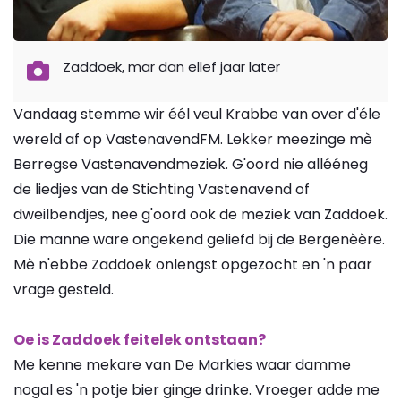
Zaddoek, mar dan ellef jaar later
Vandaag stemme wir éél veul Krabbe van over d'éle
wereld af op VastenavendFM. Lekker meezinge mè
Berregse Vastenavendmeziek. G'oord nie allééneg
de liedjes van de Stichting Vastenavend of
dweilbendjes, nee g'oord ook de meziek van Zaddoek.
Die manne ware ongekend geliefd bij de Bergenèère.
Mè n'ebbe Zaddoek onlengst opgezocht en 'n paar
vrage gesteld.
Oe is Zaddoek feitelek ontstaan?
Me kenne mekare van De Markies waar damme
nogal es 'n potje bier ginge drinke. Vroeger adde me