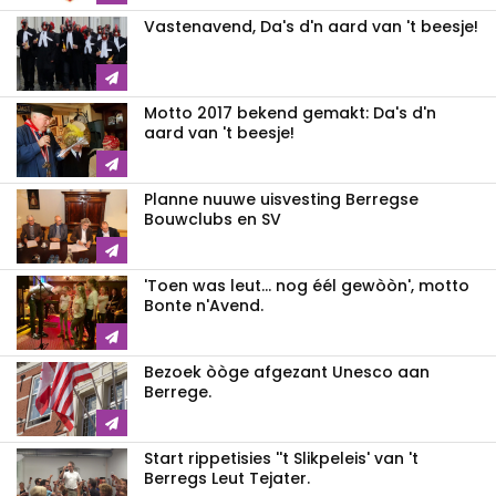
Vastenavend, Da's d'n aard van 't beesje!
Motto 2017 bekend gemakt: Da's d'n
aard van 't beesje!
Planne nuuwe uisvesting Berregse
Bouwclubs en SV
'Toen was leut... nog éél gewòòn', motto
Bonte n'Avend.
Bezoek òòge afgezant Unesco aan
Berrege.
Start rippetisies ''t Slikpeleis' van 't
Berregs Leut Tejater.