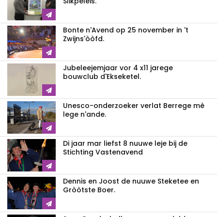
Slikpeleis.
Bonte n'Avend op 25 november in 't
Zwijns'òòfd.
Jubeleejemjaar vor 4 x11 jarege
bouwclub d'Ekseketel.
Unesco-onderzoeker verlat Berrege mè
lege n'ande.
Di jaar mar liefst 8 nuuwe leje bij de
Stichting Vastenavend
Dennis en Joost de nuuwe Steketee en
Gròòtste Boer.