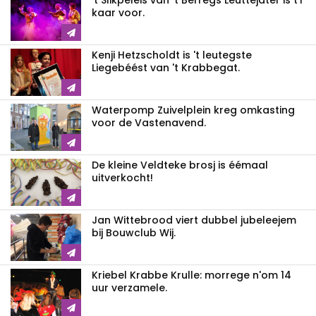
't Slikpeleis van 't Berregs Leuttejater is t'r
kaar voor.
Kenji Hetzscholdt is 't leutegste
Liegebéést van 't Krabbegat.
Waterpomp Zuivelplein kreg omkasting
voor de Vastenavend.
De kleine Veldteke brosj is éémaal
uitverkocht!
Jan Wittebrood viert dubbel jubeleejem
bij Bouwclub Wij.
Kriebel Krabbe Krulle: morrege n'om 14
uur verzamele.