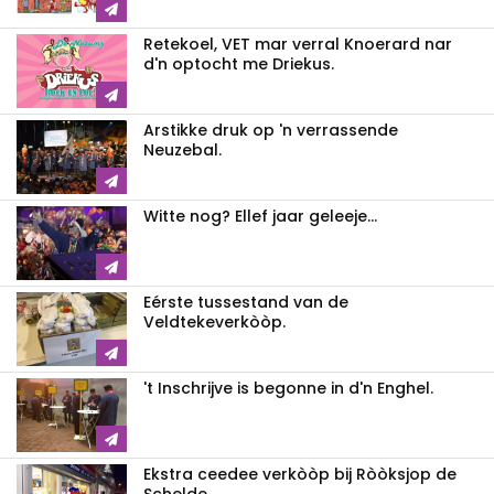
Retekoel, VET mar verral Knoerard nar
d'n optocht me Driekus.
Arstikke druk op 'n verrassende
Neuzebal.
Witte nog? Ellef jaar geleeje...
Eérste tussestand van de
Veldtekeverkòòp.
't Inschrijve is begonne in d'n Enghel.
Ekstra ceedee verkòòp bij Ròòksjop de