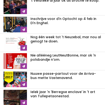
't Veldteke di jaar ok as broche te kòòp.
Inschrijve voor d'n Optocht op 4 feb in
D'n Enghel.
Nog één week tot 't Neuzebal, mar nou al
genogt te doen.
Nie allééneg LeutNeutBonne, mar ok 'n
polsbandje n'om.
Nuuwe passe-partout voor de Arriva-
bus mette Vastenavend.
Ielek jaar 'n 'Berregse enclave' in 't art
van Tullepetaonestad.