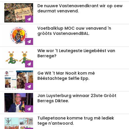
De nuuwe Vastenavendkrant wir op oew
deurmat venavend.
Voetbalklup MOC ouw venavend 'n
gròòts VastenavendBAL.
Wie wor 't Leutegeste Liegebéést van
Berrege?
Ge Wit 't Mar Nooit kom mè
Bééstachtege Selfie Epp.
Jan Luysterburg winnaar 23ste Gròòt
Berregs Diktee.
Tullepetaone komme trug mè lediek
tege n'antwoord.