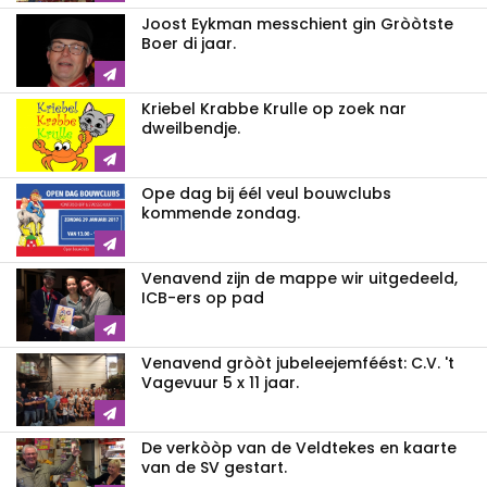
Joost Eykman messchient gin Gròòtste
Boer di jaar.
Kriebel Krabbe Krulle op zoek nar
dweilbendje.
Ope dag bij éél veul bouwclubs
kommende zondag.
Venavend zijn de mappe wir uitgedeeld,
ICB-ers op pad
Venavend gròòt jubeleejemféést: C.V. 't
Vagevuur 5 x 11 jaar.
De verkòòp van de Veldtekes en kaarte
van de SV gestart.