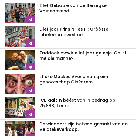
Ellef Gebòòje van de Berregse
Vastenavend.
Ellef jaar Prins Nilles III: Gròòtse
jubeleejumdweiltoer.
Zaddoek awwir ellef jaar geleeje. Oe ist
mè die manne?
Lilleke Maskes Avend van g'eim
genootschap GinPorem.
ICB aalt 'n béést van 'n bedrag op:
75.888,11 euro.
De winnaars zijn bekend gemakt van de
Veldtekeverkòòp.