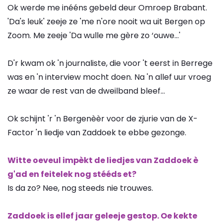
Ok werde me inééns gebeld deur Omroep Brabant.
'Da's leuk' zeeje ze 'me n'ore nooit wa uit Bergen op
Zoom. Me zeeje 'Da wulle me gère zo ‘ouwe…'
D'r kwam ok 'n journaliste, die voor 't eerst in Berrege
was en 'n interview mocht doen. Na 'n allef uur vroeg
ze waar de rest van de dweilband bleef…
Ok schijnt 'r 'n Bergenèèr voor de zjurie van de X-
Factor 'n liedje van Zaddoek te ebbe gezonge.
Witte oeveul impèkt de liedjes van Zaddoek è
g'ad en feitelek nog stééds et?
Is da zo? Nee, nog steeds nie trouwes.
Zaddoek is ellef jaar geleeje gestop. Oe kekte