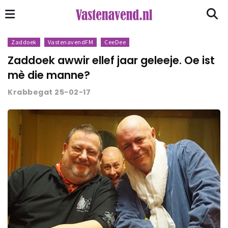
Zaddoek
VastenavendFM
CeeDee
Zaddoek awwir ellef jaar geleeje. Oe ist
mè die manne?
Krabbegat 25-02-17