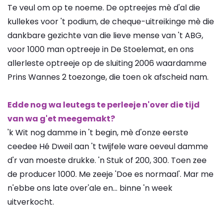
Te veul om op te noeme. De optreejes mè d'al die
kullekes voor 't podium, de cheque-uitreikinge mè die
dankbare gezichte van die lieve mense van 't ABG,
voor 1000 man optreeje in De Stoelemat, en ons
allerleste optreeje op de sluiting 2006 waardamme
Prins Wannes 2 toezonge, die toen ok afscheid nam.
Edde nog wa leutegs te perleeje n'over die tijd
van wa g'et meegemakt?
'k Wit nog damme in 't begin, mè d'onze eerste
ceedee Hé Dweil aan 't twijfele ware oeveul damme
d'r van moeste drukke. 'n Stuk of 200, 300. Toen zee
de producer 1000. Me zeeje 'Doe es normaal'. Mar me
n'ebbe ons late over'ale en… binne 'n week
uitverkocht.