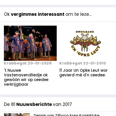
Ok
vergimmes interessant
om te leze...
Krabbegat 22-01-2010
Krabbegat 20-01-2026
11 Jaar Un Opke Leut wor
't Nuuwe
gevierd mè d'n ceedee.
Vastenavendliedje ok
gewòòn wir op ceedee
verkrijgbaar
De 81
Nuuwsberichte
van 2017
Dennis van Tilborg kreg Koninkluke