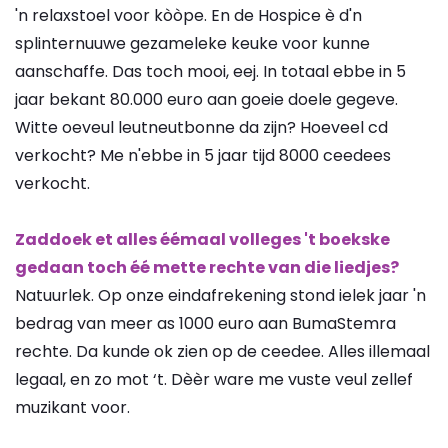
'n relaxstoel voor kòòpe. En de Hospice è d'n
splinternuuwe gezameleke keuke voor kunne
aanschaffe. Das toch mooi, eej. In totaal ebbe in 5
jaar bekant 80.000 euro aan goeie doele gegeve.
Witte oeveul leutneutbonne da zijn? Hoeveel cd
verkocht? Me n'ebbe in 5 jaar tijd 8000 ceedees
verkocht.
Zaddoek et alles éémaal volleges 't boekske
gedaan toch éé mette rechte van die liedjes?
Natuurlek. Op onze eindafrekening stond ielek jaar 'n
bedrag van meer as 1000 euro aan BumaStemra
rechte. Da kunde ok zien op de ceedee. Alles illemaal
legaal, en zo mot ‘t. Dèèr ware me vuste veul zellef
muzikant voor.