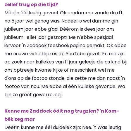
zellef trug op die tijd?
Mè d'n éél leutig gevoel. Ok omdamme vonde da d't
na 5 jaar wel genog was. Nadeel is wel damme gin
jubileum jaar ebbe g'ad. Dèèrom is dees jaar ons
jubileum : ellef jaar gestopt! Me n'ebbe spesjaal
iervoor 'n Zaddoek feesboekpagina gemakt. Ok ebbe
me nuuwe videoklipkes op YouTube gezet. En me zijn
op zoek naar kullekes van 11 jaar geleeje die as kind bij
ons optreeje kwame kijke of messchient wel me
d'ons op de footoo stonde; die zette me dan naast 'n
footoo van nou. Me ebbe al één kulleke gevonde. Wa
zijn ze gròòt geworre, eej.
Kenne me Zaddoek òòit nog trugzien? 'n Kom-
bèk zeg mar
Dèèrin kunne me éél duidelek zijn: Nee. 't Was leutig