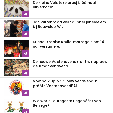
De kleine Veldteke brosj is éémaal
uitverkocht!
Jan Wittebrood viert dubbel jubeleejem
bij Bouwclub Wij.
Kriebel Krabbe Krulle: morrege n'om 14
uur verzamele.
De nuuwe Vastenavendkrant wir op oew
deurmat venavend.
Voetbalklup MOC ouw venavend 'n
gròòts VastenavendBAL.
Wie wor 't Leutegeste Liegebéést van
Berrege?