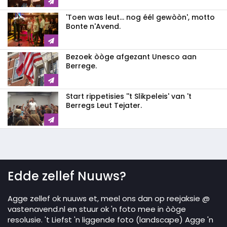
'Toen was leut... nog éél gewòòn', motto
Bonte n'Avend.
Bezoek òòge afgezant Unesco aan
Berrege.
Start rippetisies ''t Slikpeleis' van 't
Berregs Leut Tejater.
Edde zellef Nuuws?
Agge zellef ok nuuws et, meel ons dan op reejaksie @
vastenavend.nl en stuur ok 'n foto mee in òòge
resolusie. 't Liefst 'n liggende foto (landscape) Agge 'n