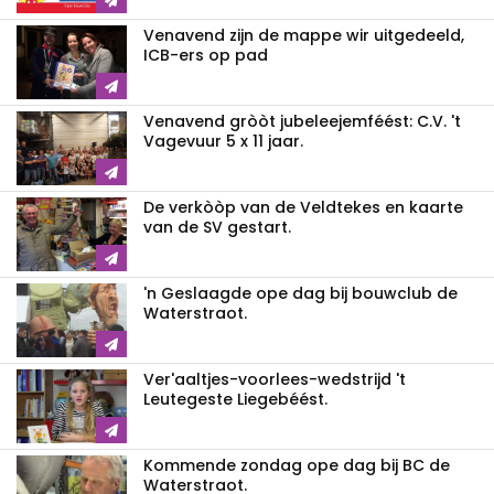
Venavend zijn de mappe wir uitgedeeld,
ICB-ers op pad
Venavend gròòt jubeleejemféést: C.V. 't
Vagevuur 5 x 11 jaar.
De verkòòp van de Veldtekes en kaarte
van de SV gestart.
'n Geslaagde ope dag bij bouwclub de
Waterstraot.
Ver'aaltjes-voorlees-wedstrijd 't
Leutegeste Liegebéést.
Kommende zondag ope dag bij BC de
Waterstraot.