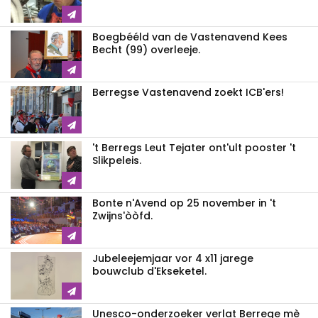
Boegbééld van de Vastenavend Kees
Becht (99) overleeje.
Berregse Vastenavend zoekt ICB'ers!
't Berregs Leut Tejater ont'ult pooster 't
Slikpeleis.
Bonte n'Avend op 25 november in 't
Zwijns'òòfd.
Jubeleejemjaar vor 4 x11 jarege
bouwclub d'Ekseketel.
Unesco-onderzoeker verlat Berrege mè