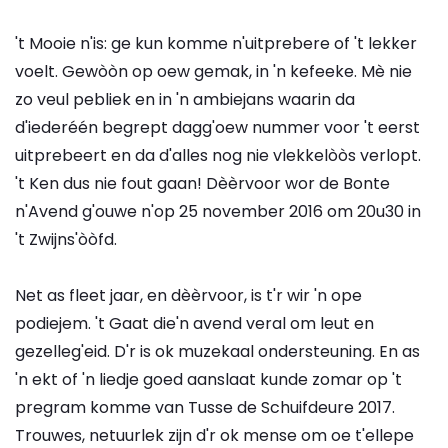
't Mooie n'is: ge kun komme n'uitprebere of 't lekker
voelt. Gewòòn op oew gemak, in 'n kefeeke. Mè nie
zo veul pebliek en in 'n ambiejans waarin da
d'iederéén begrept dagg'oew nummer voor 't eerst
uitprebeert en da d'alles nog nie vlekkelòòs verlopt.
't Ken dus nie fout gaan! Dèèrvoor wor de Bonte
n'Avend g'ouwe n'op 25 november 2016 om 20u30 in
't Zwijns'òòfd.
Net as fleet jaar, en dèèrvoor, is t'r wir 'n ope
podiejem. 't Gaat die'n avend veral om leut en
gezelleg'eid. D'r is ok muzekaal ondersteuning. En as
'n ekt of 'n liedje goed aanslaat kunde zomar op 't
pregram komme van Tusse de Schuifdeure 2017.
Trouwes, netuurlek zijn d'r ok mense om oe t'ellepe