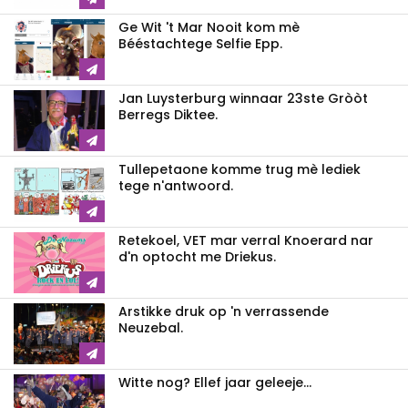
Ge Wit 't Mar Nooit kom mè
Bééstachtege Selfie Epp.
Jan Luysterburg winnaar 23ste Gròòt
Berregs Diktee.
Tullepetaone komme trug mè lediek
tege n'antwoord.
Retekoel, VET mar verral Knoerard nar
d'n optocht me Driekus.
Arstikke druk op 'n verrassende
Neuzebal.
Witte nog? Ellef jaar geleeje...