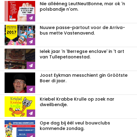
Nie allééneg LeutNeutBonne, mar ok 'n
polsbandje n'om.
Nuuwe passe-partout voor de Arriva-
bus mette Vastenavend.
Ielek jaar 'n 'Berregse enclave' in 't art
van Tullepetaonestad.
Joost Eykman messchient gin Gròòtste
Boer di jaar.
Kriebel Krabbe Krulle op zoek nar
dweilbendje.
Ope dag bij éél veul bouwclubs
kommende zondag.