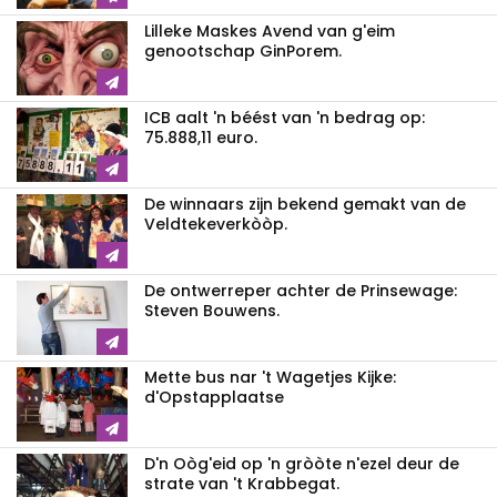
Lilleke Maskes Avend van g'eim
genootschap GinPorem.
ICB aalt 'n béést van 'n bedrag op:
75.888,11 euro.
De winnaars zijn bekend gemakt van de
Veldtekeverkòòp.
De ontwerreper achter de Prinsewage:
Steven Bouwens.
Mette bus nar 't Wagetjes Kijke:
d'Opstapplaatse
D'n Oòg'eid op 'n gròòte n'ezel deur de
strate van 't Krabbegat.