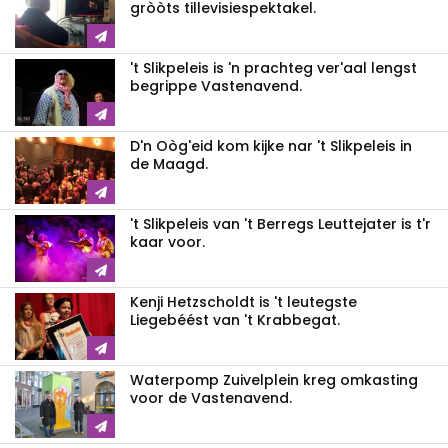
gròòts tillevisiespektakel.
't Slikpeleis is 'n prachteg ver'aal lengst
begrippe Vastenavend.
D'n Oòg'eid kom kijke nar 't Slikpeleis in
de Maagd.
't Slikpeleis van 't Berregs Leuttejater is t'r
kaar voor.
Kenji Hetzscholdt is 't leutegste
Liegebéést van 't Krabbegat.
Waterpomp Zuivelplein kreg omkasting
voor de Vastenavend.