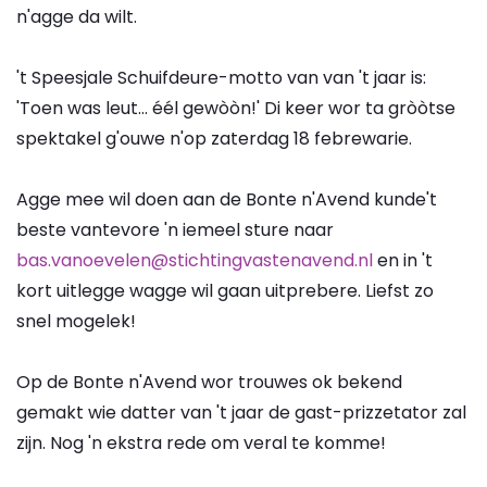
n'agge da wilt.
't Speesjale Schuifdeure-motto van van 't jaar is:
'Toen was leut... éél gewòòn!' Di keer wor ta gròòtse
spektakel g'ouwe n'op zaterdag 18 febrewarie.
Agge mee wil doen aan de Bonte n'Avend kunde't
beste vantevore 'n iemeel sture naar
bas.vanoevelen@stichtingvastenavend.nl
en in 't
kort uitlegge wagge wil gaan uitprebere. Liefst zo
snel mogelek!
Op de Bonte n'Avend wor trouwes ok bekend
gemakt wie datter van 't jaar de gast-prizzetator zal
zijn. Nog 'n ekstra rede om veral te komme!