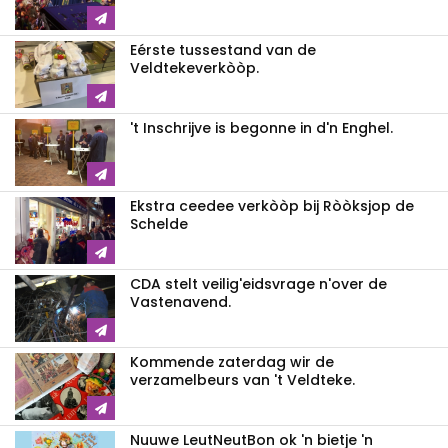
Eérste tussestand van de
Veldtekeverkòòp.
't Inschrijve is begonne in d'n Enghel.
Ekstra ceedee verkòòp bij Ròòksjop de
Schelde
CDA stelt veilig'eidsvrage n'over de
Vastenavend.
Kommende zaterdag wir de
verzamelbeurs van 't Veldteke.
Nuuwe LeutNeutBon ok 'n bietje 'n