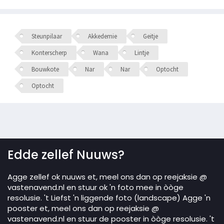
Steunpilaar
Akkedemie
Geitje
Konterscherp
Wana
Lintje
Bouwkote
Nar
Nar
Optocht
Optocht
Edde zellef Nuuws?
Agge zellef ok nuuws et, meel ons dan op reejaksie @
vastenavend.nl en stuur ok 'n foto mee in òòge
resolusie. 't Liefst 'n liggende foto (landscape) Agge 'n
pooster et, meel ons dan op reejaksie @
vastenavend.nl en stuur de pooster in òòge resolusie. 't