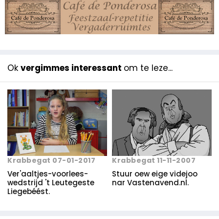
Ok
vergimmes interessant
om te leze...
Krabbegat 07-01-2017
Krabbegat 11-11-2007
Ver'aaltjes-voorlees-
Stuur oew eige videjoo
wedstrijd 't Leutegeste
nar Vastenavend.nl.
Liegebéést.