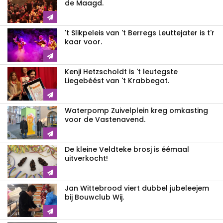
de Maagd.
't Slikpeleis van 't Berregs Leuttejater is t'r
kaar voor.
Kenji Hetzscholdt is 't leutegste
Liegebéést van 't Krabbegat.
Waterpomp Zuivelplein kreg omkasting
voor de Vastenavend.
De kleine Veldteke brosj is éémaal
uitverkocht!
Jan Wittebrood viert dubbel jubeleejem
bij Bouwclub Wij.