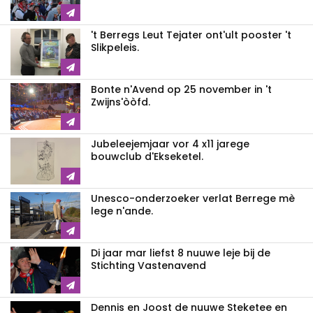
't Berregs Leut Tejater ont'ult pooster 't
Slikpeleis.
Bonte n'Avend op 25 november in 't
Zwijns'òòfd.
Jubeleejemjaar vor 4 x11 jarege
bouwclub d'Ekseketel.
Unesco-onderzoeker verlat Berrege mè
lege n'ande.
Di jaar mar liefst 8 nuuwe leje bij de
Stichting Vastenavend
Dennis en Joost de nuuwe Steketee en