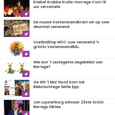
Kriebel Krabbe Krulle: morrege n'om 14
uur verzamele.
De nuuwe Vastenavendkrant wir op oew
deurmat venavend.
Voetbalklup MOC ouw venavend 'n
gròòts VastenavendBAL.
Wie wor 't Leutegeste Liegebéést van
Berrege?
Ge Wit 't Mar Nooit kom mè
Bééstachtege Selfie Epp.
Jan Luysterburg winnaar 23ste Gròòt
Berregs Diktee.