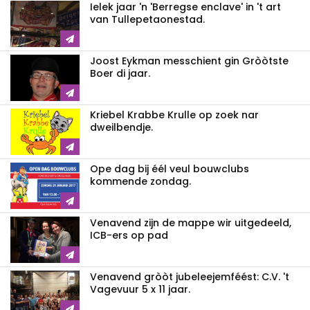
Ielek jaar 'n 'Berregse enclave' in 't art
van Tullepetaonestad.
Joost Eykman messchient gin Gròòtste
Boer di jaar.
Kriebel Krabbe Krulle op zoek nar
dweilbendje.
Ope dag bij éél veul bouwclubs
kommende zondag.
Venavend zijn de mappe wir uitgedeeld,
ICB-ers op pad
Venavend gròòt jubeleejemféést: C.V. 't
Vagevuur 5 x 11 jaar.