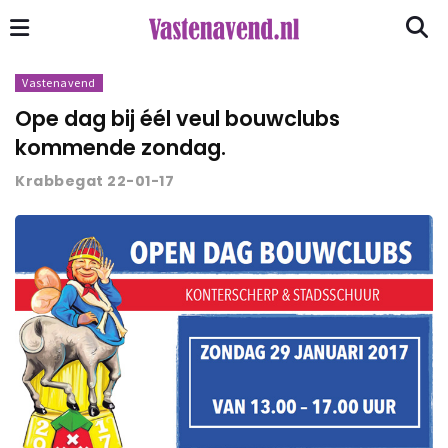
Vastenavend
Ope dag bij éél veul bouwclubs
kommende zondag.
Krabbegat 22-01-17