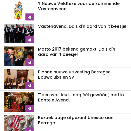
't Nuuwe Veldteke voor de kommende
Vastenavend.
Vastenavend, Da's d'n aard van 't beesje!
Motto 2017 bekend gemakt: Da's d'n
aard van 't beesje!
Planne nuuwe uisvesting Berregse
Bouwclubs en SV
'Toen was leut... nog éél gewòòn', motto
Bonte n'Avend.
Bezoek òòge afgezant Unesco aan
Berrege.