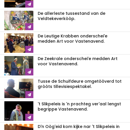
De allerleste tussestand van de
Veldtekeverkòòp.
De Leutige Krabben onderschei'e
medden Art voor Vastenavend.
De Zeekrale onderschei'e medden Art
voor Vastenavend.
Tusse de Schuifdeure omgetòòverd tot
gròòts tillevisiespektakel.
't Slikpeleis is 'n prachteg ver'aal lengst
begrippe Vastenavend.
D'n Oòg'eid kom kijke nar 't Slikpeleis in