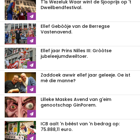
T'is Wezeluk Waar wint de Sjooprijs op 't
Dweilbendfestival.
Ellef Gebòòje van de Berregse
Vastenavend.
Ellef jaar Prins Nilles III: Gròòtse
jubeleejumdweiltoer.
Zaddoek awwir ellef jaar geleeje. Oe ist
mè die manne?
Lilleke Maskes Avend van g'eim
genootschap GinPorem.
ICB aalt 'n béést van 'n bedrag op:
75.888,11 euro.