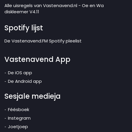
Alle uisregels van Vastenavend.nl - Oe en Wa
diskleemer V4.11
Spotify lijst
De Vastenavend.FM Spotify pleelist
Vastenavend App
De iOS app
De Android app
Sesjale medieja
Féésboek
Instegram
Joetjoep