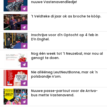
nuuwe Vastenavendliedje!
't Veldteke di jaar ok as broche te kòòp.
Inschrijve voor d'n Optocht op 4 feb in
D'n Enghel.
Nog één week tot 't Neuzebal, mar nou al
genogt te doen.
Nie allééneg LeutNeutBonne, mar ok 'n
polsbandje n'om.
Nuuwe passe-partout voor de Arriva-
bus mette Vastenavend.