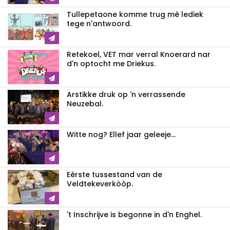
Tullepetaone komme trug mè lediek
tege n'antwoord.
Retekoel, VET mar verral Knoerard nar
d'n optocht me Driekus.
Arstikke druk op 'n verrassende
Neuzebal.
Witte nog? Ellef jaar geleeje...
Eérste tussestand van de
Veldtekeverkòòp.
't Inschrijve is begonne in d'n Enghel.