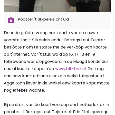
Pooster 't Slikpeleis ont'uld
Deur de gròòte vraag nar kaarte vor de nuuwe
voorstelling 't Slikpeleis eddut Berregs Leut Tejater
beslòòte n'om te starte mè de verkòòp van kaarte
op t'internet. Vor 't stuk wa d'op 16, 17, 18 en 19
febrewarie wor d'opgevoerd in de Maagd kende dus
nou al kaarte kòòpe n'op
www.blt-boz.nl
. Ge kreg
dan oew kaarte binne n'enkele weke tuisgestuurd.
Agge toch liever in de winkel oew kaarte kopt motte
nog effekes wachte.
Bij de start van de kaartverkoop oort netuurlek ok 'n
pooster. 't Berregs Leut Tejater et Eric Elich gevroge