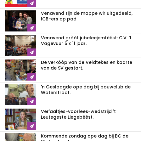
Venavend zijn de mappe wir uitgedeeld,
ICB-ers op pad
Venavend gròòt jubeleejemféést: C.V. 't
Vagevuur 5 x 11 jaar.
De verkòòp van de Veldtekes en kaarte
van de SV gestart.
'n Geslaagde ope dag bij bouwclub de
Waterstraot.
Ver'aaltjes-voorlees-wedstrijd 't
Leutegeste Liegebéést.
Kommende zondag ope dag bij BC de