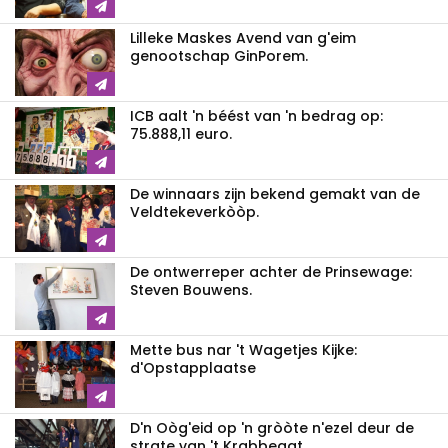
Lilleke Maskes Avend van g'eim
genootschap GinPorem.
ICB aalt 'n béést van 'n bedrag op:
75.888,11 euro.
De winnaars zijn bekend gemakt van de
Veldtekeverkòòp.
De ontwerreper achter de Prinsewage:
Steven Bouwens.
Mette bus nar 't Wagetjes Kijke:
d'Opstapplaatse
D'n Oòg'eid op 'n gròòte n'ezel deur de
strate van 't Krabbegat.