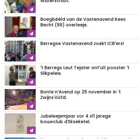
Waterstraot.
Boegbééld van de Vastenavend Kees
Becht (99) overleeje.
Berregse Vastenavend zoekt ICB'ers!
't Berregs Leut Tejater ont'ult pooster 't
Slikpeleis.
Bonte n'Avend op 25 november in 't
Zwijns'òòfd.
Jubeleejemjaar vor 4 x11 jarege
bouwclub d'Ekseketel.