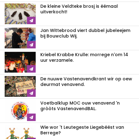
De kleine Veldteke brosj is éémaal
uitverkocht!
Jan Wittebrood viert dubbel jubeleejem
bij Bouwclub Wij.
Kriebel Krabbe Krulle: morrege n'om 14
uur verzamele.
De nuuwe Vastenavendkrant wir op oew
deurmat venavend.
Voetbalklup MOC ouw venavend 'n
gròòts VastenavendBAL.
Wie wor 't Leutegeste Liegebéést van
Berrege?