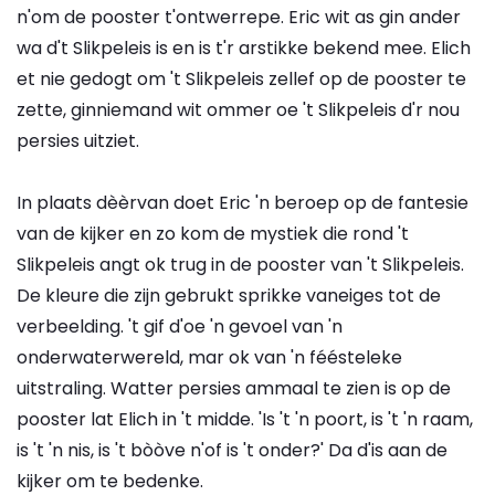
n'om de pooster t'ontwerrepe. Eric wit as gin ander
wa d't Slikpeleis is en is t'r arstikke bekend mee. Elich
et nie gedogt om 't Slikpeleis zellef op de pooster te
zette, ginniemand wit ommer oe 't Slikpeleis d'r nou
persies uitziet.
In plaats dèèrvan doet Eric 'n beroep op de fantesie
van de kijker en zo kom de mystiek die rond 't
Slikpeleis angt ok trug in de pooster van 't Slikpeleis.
De kleure die zijn gebrukt sprikke vaneiges tot de
verbeelding. 't gif d'oe 'n gevoel van 'n
onderwaterwereld, mar ok van 'n féésteleke
uitstraling. Watter persies ammaal te zien is op de
pooster lat Elich in 't midde. 'Is 't 'n poort, is 't 'n raam,
is 't 'n nis, is 't bòòve n'of is 't onder?' Da d'is aan de
kijker om te bedenke.