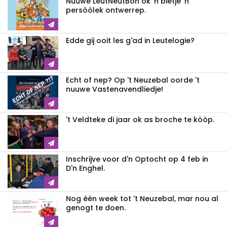
Nuuwe LeutNeutBon ok 'n bietje 'n
persòòlek ontwerrep.
Edde gij ooit les g'ad in Leutelogie?
Echt of nep? Op 't Neuzebal oorde 't
nuuwe Vastenavendliedje!
't Veldteke di jaar ok as broche te kòòp.
Inschrijve voor d'n Optocht op 4 feb in
D'n Enghel.
Nog één week tot 't Neuzebal, mar nou al
genogt te doen.