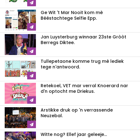
Ge Wit 't Mar Nooit kom mè
Bééstachtege Selfie Epp.
Jan Luysterburg winnaar 23ste Gròòt
Berregs Diktee.
Tullepetaone komme trug mè lediek
tege n'antwoord.
Retekoel, VET mar verral Knoerard nar
d'n optocht me Driekus.
Arstikke druk op 'n verrassende
Neuzebal.
Witte nog? Ellef jaar geleeje...