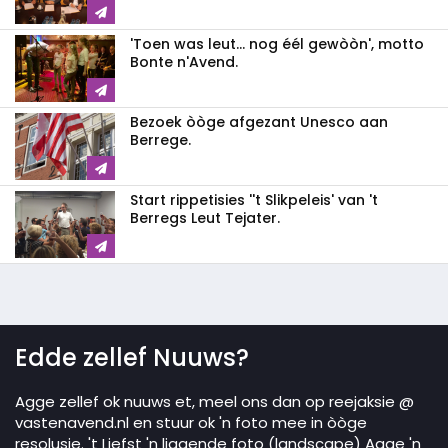
'Toen was leut... nog éél gewòòn', motto
Bonte n'Avend.
Bezoek òòge afgezant Unesco aan
Berrege.
Start rippetisies ''t Slikpeleis' van 't
Berregs Leut Tejater.
Edde zellef Nuuws?
Agge zellef ok nuuws et, meel ons dan op reejaksie @
vastenavend.nl en stuur ok 'n foto mee in òòge
resolusie. 't Liefst 'n liggende foto (landscape) Agge 'n