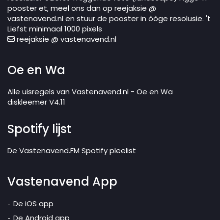
pooster et, meel ons dan op reejaksie @
vastenavend.nl en stuur de pooster in òòge resolusie. 't
Liefst minimaal 1000 pixels
reejaksie @ vastenavend.nl
Oe en Wa
Alle uisregels van Vastenavend.nl - Oe en Wa
diskleemer V4.11
Spotify lijst
De Vastenavend.FM Spotify pleelist
Vastenavend App
De iOS app
De Android app