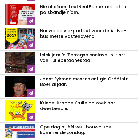
Nie allééneg LeutNeutBonne, mar ok 'n
polsbandje n'om.
Nuuwe passe-partout voor de Arriva-
bus mette Vastenavend.
Ielek jaar 'n 'Berregse enclave' in 't art
van Tullepetaonestad.
Joost Eykman messchient gin Gròòtste
Boer di jaar.
Kriebel Krabbe Krulle op zoek nar
dweilbendje.
Ope dag bij éél veul bouwclubs
kommende zondag.