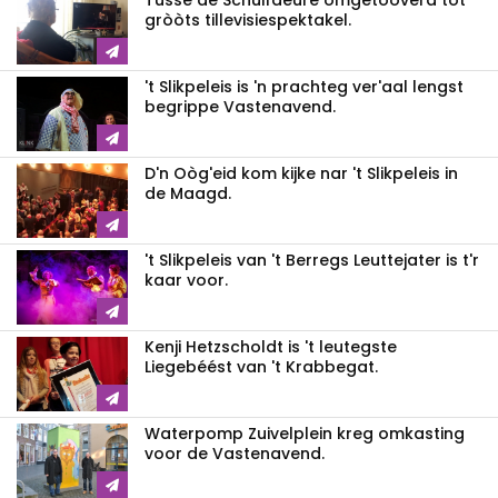
Tusse de Schuifdeure omgetòòverd tot
gròòts tillevisiespektakel.
't Slikpeleis is 'n prachteg ver'aal lengst
begrippe Vastenavend.
D'n Oòg'eid kom kijke nar 't Slikpeleis in
de Maagd.
't Slikpeleis van 't Berregs Leuttejater is t'r
kaar voor.
Kenji Hetzscholdt is 't leutegste
Liegebéést van 't Krabbegat.
Waterpomp Zuivelplein kreg omkasting
voor de Vastenavend.