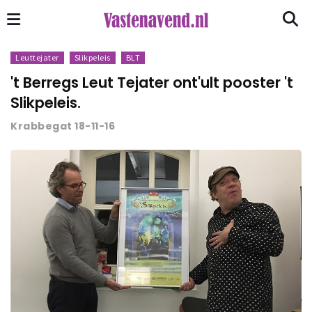
Leuttejater
Slikpeleis
BLT
't Berregs Leut Tejater ont'ult pooster 't
Slikpeleis.
Krabbegat 18-11-16