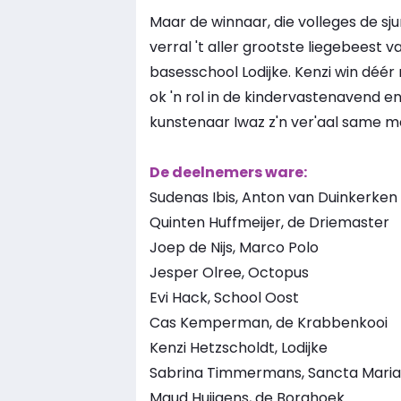
Maar de winnaar, die volleges de sj
verral 't aller grootste liegebeest
basesschool Lodijke. Kenzi win déér
ok 'n rol in de kindervastenavend en 
kunstenaar Iwaz z'n ver'aal same mé
De deelnemers ware:
Sudenas Ibis, Anton van Duinkerken
Quinten Huffmeijer, de Driemaster
Joep de Nijs, Marco Polo
Jesper Olree, Octopus
Evi Hack, School Oost
Cas Kemperman, de Krabbenkooi
Kenzi Hetzscholdt, Lodijke
Sabrina Timmermans, Sancta Maria
Maud Huijgens, de Borghoek