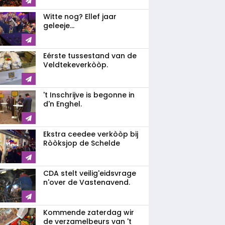
Witte nog? Ellef jaar
geleeje...
Eérste tussestand van de
Veldtekeverkòòp.
't Inschrijve is begonne in
d'n Enghel.
Ekstra ceedee verkòòp bij
Ròòksjop de Schelde
CDA stelt veilig'eidsvrage
n'over de Vastenavend.
Kommende zaterdag wir
de verzamelbeurs van 't