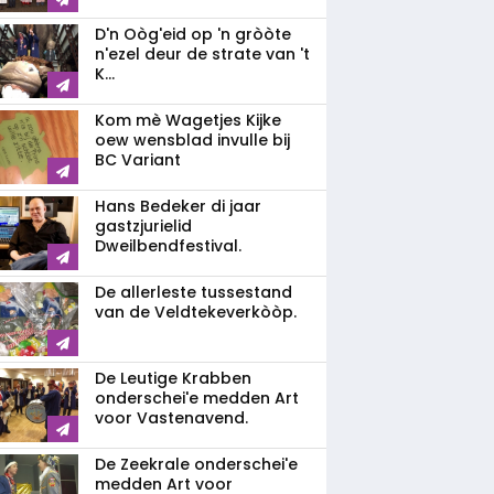
D'n Oòg'eid op 'n gròòte
n'ezel deur de strate van 't
K...
Kom mè Wagetjes Kijke
oew wensblad invulle bij
BC Variant
Hans Bedeker di jaar
gastzjurielid
Dweilbendfestival.
De allerleste tussestand
van de Veldtekeverkòòp.
De Leutige Krabben
onderschei'e medden Art
voor Vastenavend.
De Zeekrale onderschei'e
medden Art voor