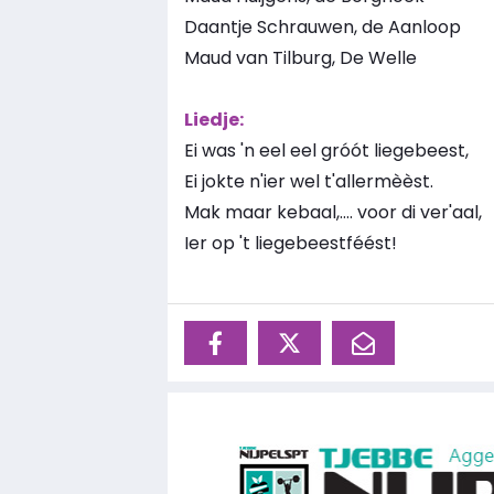
Daantje Schrauwen, de Aanloop
Maud van Tilburg, De Welle
Liedje:
Ei was 'n eel eel gróót liegebeest,
Ei jokte n'ier wel t'allermèèst.
Mak maar kebaal,…. voor di ver'aal,
Ier op 't liegebeestféést!