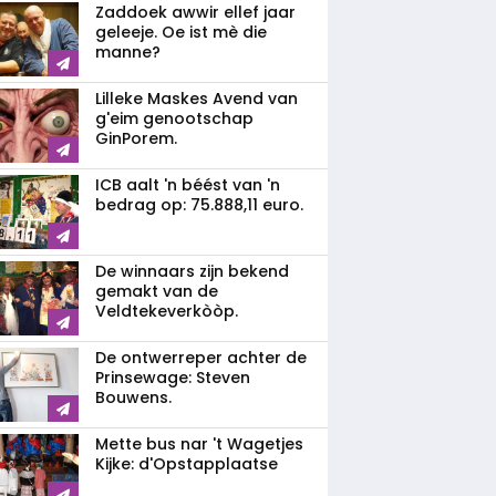
Zaddoek awwir ellef jaar
geleeje. Oe ist mè die
manne?
Lilleke Maskes Avend van
g'eim genootschap
GinPorem.
ICB aalt 'n béést van 'n
bedrag op: 75.888,11 euro.
De winnaars zijn bekend
gemakt van de
Veldtekeverkòòp.
De ontwerreper achter de
Prinsewage: Steven
Bouwens.
Mette bus nar 't Wagetjes
Kijke: d'Opstapplaatse