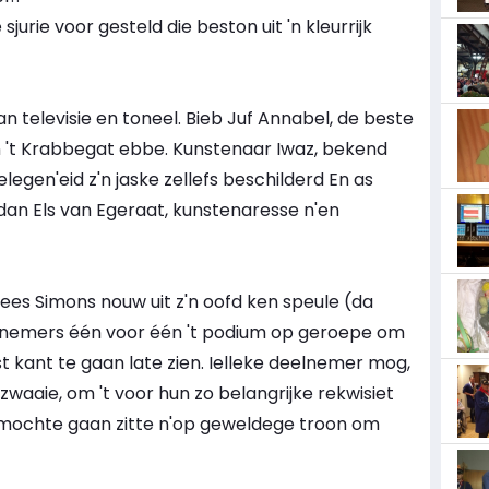
rie voor gesteld die beston uit 'n kleurrijk
 televisie en toneel. Bieb Juf Annabel, de beste
in 't Krabbegat ebbe. Kunstenaar Iwaz, bekend
gelegen'eid z'n jaske zellefs beschilderd En as
dan Els van Egeraat, kunstenaresse n'en
a Kees Simons nouw uit z'n oofd ken speule (da
elnemers één voor één 't podium op geroepe om
est kant te gaan late zien. Ielleke deelnemer mog,
zwaaie, om 't voor hun zo belangrijke rekwisiet
e mochte gaan zitte n'op geweldege troon om