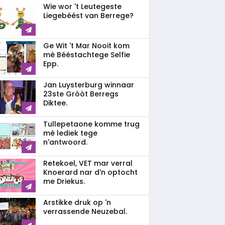
Wie wor 't Leutegeste
Liegebéést van Berrege?
Ge Wit 't Mar Nooit kom
mè Bééstachtege Selfie
Epp.
Jan Luysterburg winnaar
23ste Gròòt Berregs
Diktee.
Tullepetaone komme trug
mè lediek tege
n'antwoord.
Retekoel, VET mar verral
Knoerard nar d'n optocht
me Driekus.
Arstikke druk op 'n
verrassende Neuzebal.