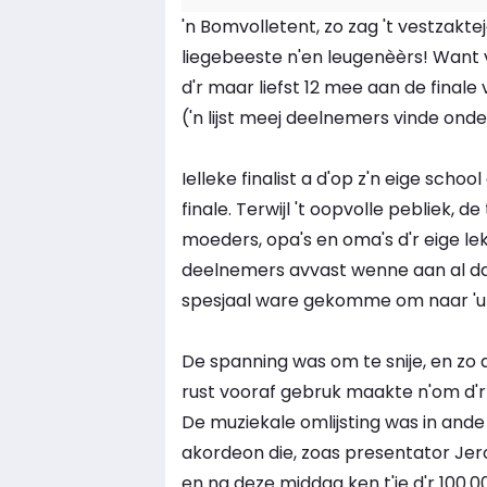
'n Bomvolletent, zo zag 't vestzaktej
liegebeeste n'en leugenèèrs! Want v
d'r maar liefst 12 mee aan de finale 
('n lijst meej deelnemers vinde onde
Ielleke finalist a d'op z'n eige s
finale. Terwijl 't oopvolle pebliek,
moeders, opa's en oma's d'r eige l
deelnemers avvast wenne aan al da
spesjaal ware gekomme om naar 'u
De spanning was om te snije, en zo 
rust vooraf gebruk maakte n'om d'r 
De muziekale omlijsting was in and
akordeon die, zoas presentator Jeroe
en na deze middag ken t'ie d'r 100.00