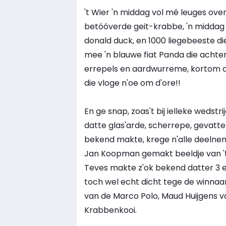
't Wier 'n middag vol mé leuges ove
betóóverde geit-krabbe, 'n middag
donald duck, en 1000 liegebeeste die 
mee 'n blauwe fiat Panda die achteraf
errepels en aardwurreme, kortom de 
die vloge n'oe om d'ore!!
En ge snap, zoas't bij ielleke wedstr
datte glas'arde, scherrepe, gevatte
bekend makte, krege n'alle deelneme
Jan Koopman gemakt beeldje van 't
Teves makte z'ok bekend datter 3 ee
toch wel echt dicht tege de winnaar
van de Marco Polo, Maud Huijgens
Krabbenkooi.