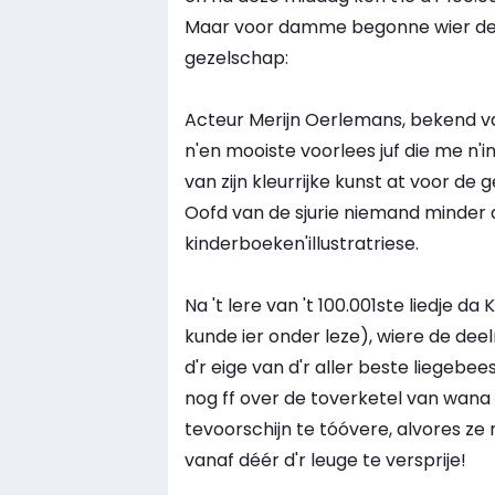
Maar voor damme begonne wier de sju
gezelschap:
Acteur Merijn Oerlemans, bekend van
n'en mooiste voorlees juf die me n'
van zijn kleurrijke kunst at voor de 
Oofd van de sjurie niemand minder 
kinderboeken'illustratriese.
Na 't lere van 't 100.001ste liedje d
kunde ier onder leze), wiere de de
d'r eige van d'r aller beste liegebe
nog ff over de toverketel van wana 
tevoorschijn te tóóvere, alvores z
vanaf déér d'r leuge te versprije!