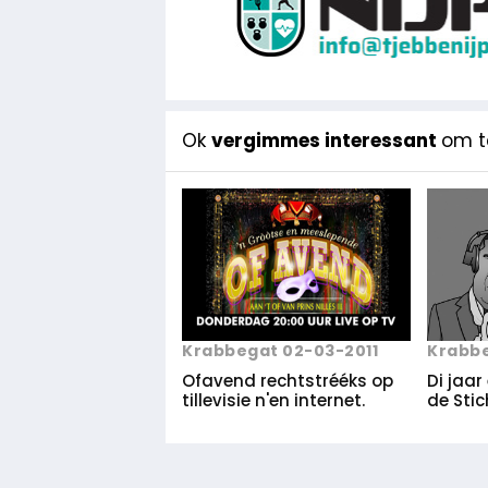
Ok
vergimmes interessant
om te
Krabbegat 02-03-2011
Krabbe
Ofavend rechtstrééks op
Di jaar
tillevisie n'en internet.
de Sti