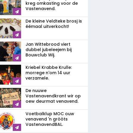
kreg omkasting voor de
Vastenavend.
De kleine Veldteke brosj is
éémaal uitverkocht!
Jan Wittebrood viert
dubbel jubeleejem bij
Bouwclub Wij.
Kriebel Krabbe Krulle:
morrege n'om 14 uur
verzamele.
De nuuwe
Vastenavendkrant wir op
oew deurmat venavend.
Voetbalklup MOC ouw
venavend 'n gròòts
VastenavendBAL.