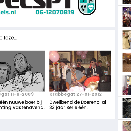
 leze...
Krabbegat 27-01-2012
gat 11-11-2009
Dweilbend de Boerenol al
 één nuuwe boer bij
33 jaar Serie één.
chting Vastenavend.