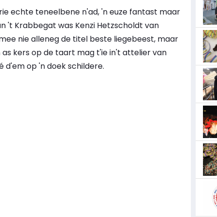
urie echte teneelbene n'ad, 'n euze fantast maar
 van 't Krabbegat was Kenzi Hetzscholdt van
 mee nie alleneg de titel beste liegebeest, maar
as kers op de taart mag t'ie in't attelier van
 d'em op 'n doek schildere.