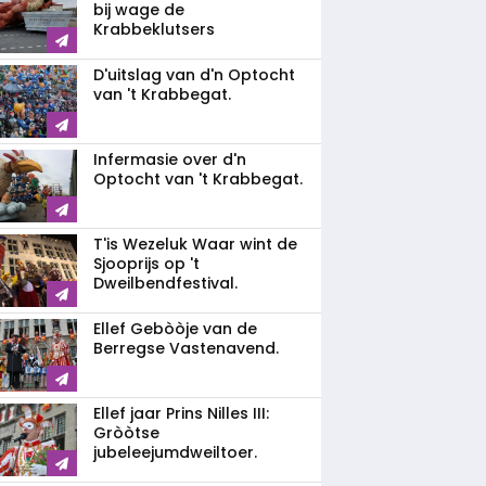
bij wage de
Krabbeklutsers
D'uitslag van d'n Optocht
van 't Krabbegat.
Infermasie over d'n
Optocht van 't Krabbegat.
T'is Wezeluk Waar wint de
Sjooprijs op 't
Dweilbendfestival.
Ellef Gebòòje van de
Berregse Vastenavend.
Ellef jaar Prins Nilles III:
Gròòtse
jubeleejumdweiltoer.