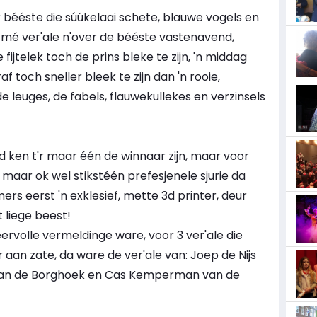
r bééste die súúkelaai schete, blauwe vogels en
 mé ver'ale n'over de bééste vastenavend,
fijtelek toch de prins bleke te zijn, 'n middag
 toch sneller bleek te zijn dan 'n rooie,
leuges, de fabels, flauwekullekes en verzinsels
ijd ken t'r maar één de winnaar zijn, maar voor
 maar ok wel stikstéén prefesjenele sjurie da
rs eerst 'n exklesief, mette 3d printer, deur
 liege beest!
rvolle vermeldinge ware, voor 3 ver'ale die
 aan zate, da ware de ver'ale van: Joep de Nijs
 van de Borghoek en Cas Kemperman van de