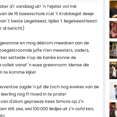
ater d'r vandaag uit! 'n Tejater vol mé
an de 16 basesschole n'uit 't Krabbegat deeje
van 't beste Liegebeest, tijdes 't liegebeestfeest!
r di bericht)
chool gewonne en mog déérom meedoen aan de
 de toegestroomde juffe n'en meesters, vaders,
ekker settelde n'op de banke konne de
 vollek vanaf 'n euse greenroom. Mense die
n te komme kijke!
avventoe zagde 'n juf die toch nog evekes van de
leerling nog ff moed in te prate!
e van d'alom gepreeze Kees Simons op z'n
n Wit zee, wel 100.000 liedjes uit z'n oofd ken,
1!!