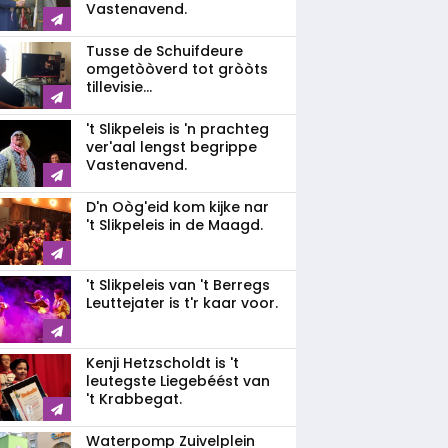
Vastenavend.
Tusse de Schuifdeure
omgetòòverd tot gròòts
tillevisie...
't Slikpeleis is 'n prachteg
ver'aal lengst begrippe
Vastenavend.
D'n Oòg'eid kom kijke nar
't Slikpeleis in de Maagd.
't Slikpeleis van 't Berregs
Leuttejater is t'r kaar voor.
Kenji Hetzscholdt is 't
leutegste Liegebéést van
't Krabbegat.
Waterpomp Zuivelplein