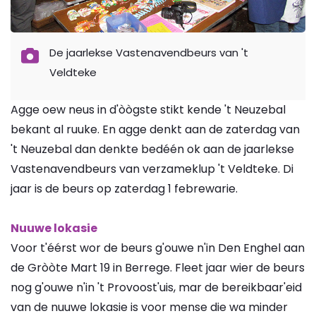
De jaarlekse Vastenavendbeurs van 't
Veldteke
Agge oew neus in d'òògste stikt kende 't Neuzebal
bekant al ruuke. En agge denkt aan de zaterdag van
't Neuzebal dan denkte bedéén ok aan de jaarlekse
Vastenavendbeurs van verzameklup 't Veldteke. Di
jaar is de beurs op zaterdag 1 febrewarie.
Nuuwe lokasie
Voor t'éérst wor de beurs g'ouwe n'in Den Enghel aan
de Gròòte Mart 19 in Berrege. Fleet jaar wier de beurs
nog g'ouwe n'in 't Provoost'uis, mar de bereikbaar'eid
van de nuuwe lokasie is voor mense die wa minder