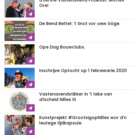
d'Eérste Vastenavend Podkast: Mottes
Ore!
De Bend Bettel: 't Snot vor oew òòge.
Ope Dag Bouwclubs.
Inschrijve Optocht op 1 febrewarie 2020
Vastenavendstikker in 't teke van
afscheid Nilles III
Kunstprejekt #GrootsigopNilles wor d'n
leutege tijdkapsule.