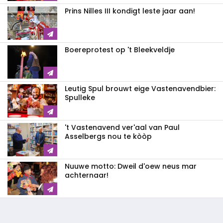
Prins Nilles III kondigt leste jaar aan!
Boereprotest op 't Bleekveldje
Leutig Spul brouwt eige Vastenavendbier:
Spulleke
't Vastenavend ver'aal van Paul
Asselbergs nou te kòòp
Nuuwe motto: Dweil d'oew neus mar
achternaar!