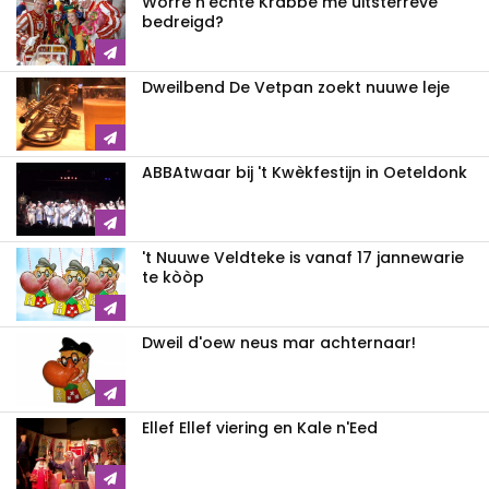
Worre n'echte Krabbe mè uitsterreve
bedreigd?
Dweilbend De Vetpan zoekt nuuwe leje
ABBAtwaar bij 't Kwèkfestijn in Oeteldonk
't Nuuwe Veldteke is vanaf 17 jannewarie
te kòòp
Dweil d'oew neus mar achternaar!
Ellef Ellef viering en Kale n'Eed