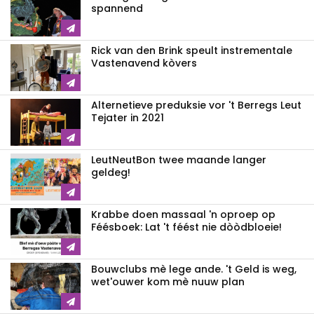
spannend
Rick van den Brink speult instrementale
Vastenavend kòvers
Alternetieve preduksie vor 't Berregs Leut
Tejater in 2021
LeutNeutBon twee maande langer
geldeg!
Krabbe doen massaal 'n oproep op
Féésboek: Lat 't féést nie dòòdbloeie!
Bouwclubs mè lege ande. 't Geld is weg,
wet'ouwer kom mè nuuw plan