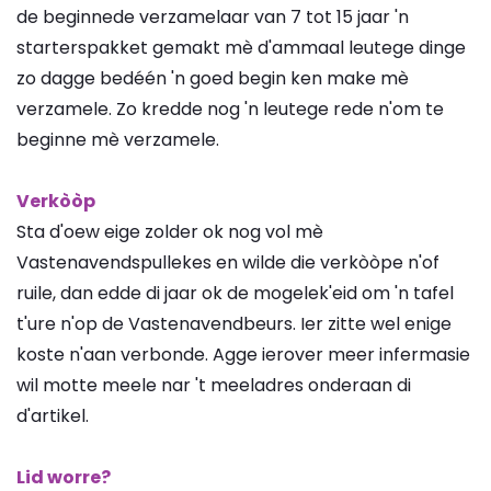
de beginnede verzamelaar van 7 tot 15 jaar 'n
starterspakket gemakt mè d'ammaal leutege dinge
zo dagge bedéén 'n goed begin ken make mè
verzamele. Zo kredde nog 'n leutege rede n'om te
beginne mè verzamele.
Verkòòp
Sta d'oew eige zolder ok nog vol mè
Vastenavendspullekes en wilde die verkòòpe n'of
ruile, dan edde di jaar ok de mogelek'eid om 'n tafel
t'ure n'op de Vastenavendbeurs. Ier zitte wel enige
koste n'aan verbonde. Agge ierover meer infermasie
wil motte meele nar 't meeladres onderaan di
d'artikel.
Lid worre?