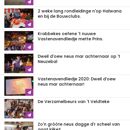
2 weke lang rondleidinge n'op Halwana
en bij de Bouwclubs.
Krabbekes oefene 't nuuwe
Vastenavendliedje mette Prins.
Dweil d'oew neus mar achternaar op 't
Neuzebal
Vastenavendliedje 2020: Dweil d’oew
neus mar achternaar!
De Verzamelbeurs van 't Veldteke
Zo'n gròòte neus dagge d'r scheel van
gaat kijke?