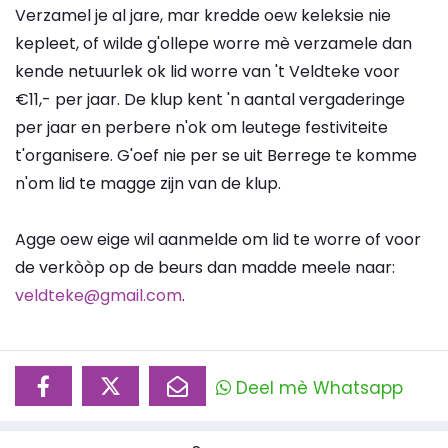
Verzamel je al jare, mar kredde oew keleksie nie
kepleet, of wilde g'ollepe worre mè verzamele dan
kende netuurlek ok lid worre van 't Veldteke voor
€11,- per jaar. De klup kent 'n aantal vergaderinge
per jaar en perbere n'ok om leutege festiviteite
t'organisere. G'oef nie per se uit Berrege te komme
n'om lid te magge zijn van de klup.
Agge oew eige wil aanmelde om lid te worre of voor
de verkòòp op de beurs dan madde meele naar:
veldteke@gmail.com
.
Deel mè Whatsapp