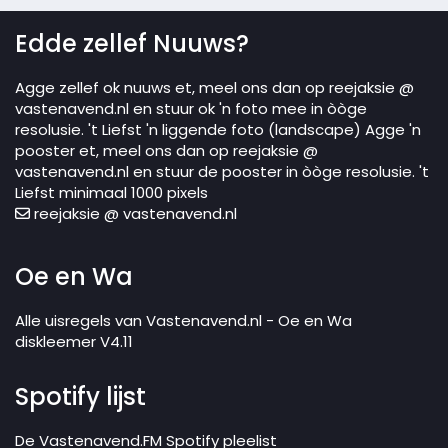
Edde zellef Nuuws?
Agge zellef ok nuuws et, meel ons dan op reejaksie @
vastenavend.nl en stuur ok 'n foto mee in òòge
resolusie. 't Liefst 'n liggende foto (landscape) Agge 'n
pooster et, meel ons dan op reejaksie @
vastenavend.nl en stuur de pooster in òòge resolusie. 't
Liefst minimaal 1000 pixels
reejaksie @ vastenavend.nl
Oe en Wa
Alle uisregels van Vastenavend.nl - Oe en Wa
diskleemer V4.11
Spotify lijst
De Vastenavend.FM Spotify pleelist