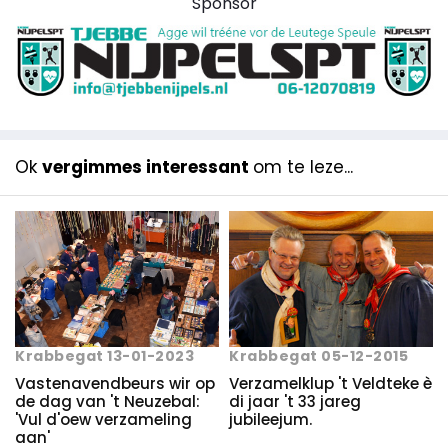
Sponsor
Ok
vergimmes interessant
om te leze...
Krabbegat 05-12-2015
Krabbegat 13-01-2023
Verzamelklup 't Veldteke è
Vastenavendbeurs wir op
di jaar 't 33 jareg
de dag van 't Neuzebal:
jubileejum.
'Vul d'oew verzameling
aan'