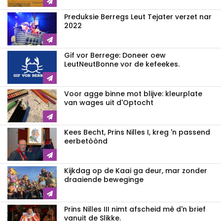
Preduksie Berregs Leut Tejater verzet nar
2022
Gif vor Berrege: Doneer oew
LeutNeutBonne vor de kefeekes.
Voor agge binne mot blijve: kleurplate
van wages uit d'Optocht
Kees Becht, Prins Nilles I, kreg 'n passend
eerbetòònd
Kijkdag op de Kaai ga deur, mar zonder
draaiende beweginge
Prins Nilles III nimt afscheid mè d'n brief
vanuit de Slikke.