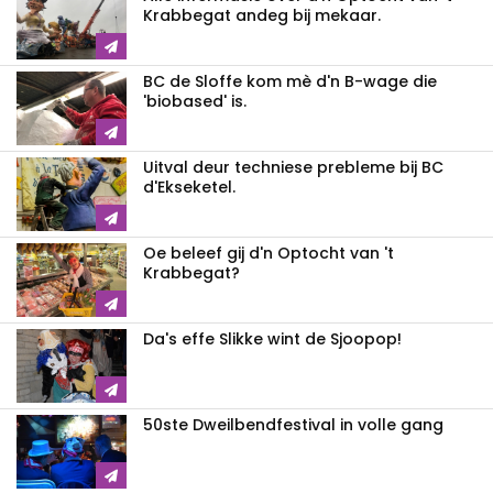
Krabbegat andeg bij mekaar.
BC de Sloffe kom mè d'n B-wage die
'biobased' is.
Uitval deur techniese prebleme bij BC
d'Ekseketel.
Oe beleef gij d'n Optocht van 't
Krabbegat?
Da's effe Slikke wint de Sjoopop!
50ste Dweilbendfestival in volle gang