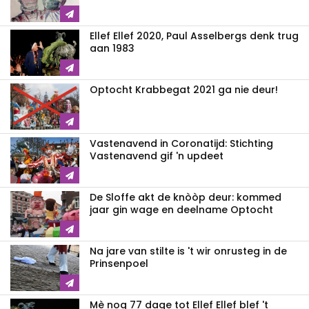
Ellef Ellef 2020, Paul Asselbergs denk trug
aan 1983
Optocht Krabbegat 2021 ga nie deur!
Vastenavend in Coronatijd: Stichting
Vastenavend gif 'n updeet
De Sloffe akt de knòòp deur: kommed
jaar gin wage en deelname Optocht
Na jare van stilte is 't wir onrusteg in de
Prinsenpoel
Mè nog 77 dage tot Ellef Ellef blef 't