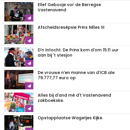
Ellef Gebooje vor de Berregse
Vastenavend
Afscheidsresèpsie Prins Nilles III
D'n Intocht. De Prins kom d'om 15:11 uur
aan bij 't stesjon
De vrouwe n'en manne van d'ICB ale
79.777,77 euro op
Alles bij d'and mè d't Vastenavend
zakboekske.
Opstapplaatse Wagetjes Kijke.