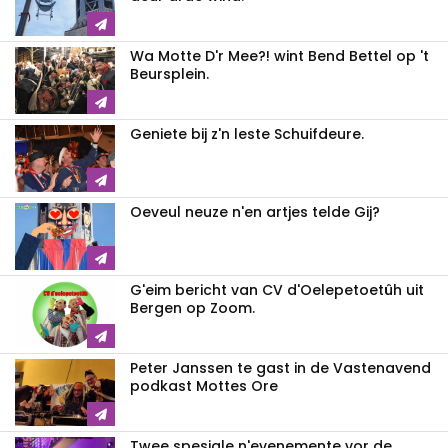
Wa Motte D'r Mee?! wint Bend Bettel op 't
Beursplein.
Geniete bij z'n leste Schuifdeure.
Oeveul neuze n'en artjes telde Gij?
G'eim bericht van CV d'Oelepetoetûh uit
Bergen op Zoom.
Peter Janssen te gast in de Vastenavend
podkast Mottes Ore
Twee spesjale n'evenemente vor de