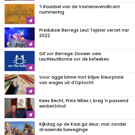
't Raadsel van de Vastenavendkrant
nummering
Preduksie Berregs Leut Tejater verzet nar
2022
Gif vor Berrege: Doneer oew
LeutNeutBonne vor de kefeekes.
Voor agge binne mot blijve: kleurplate
van wages uit d'Optocht
Kees Becht, Prins Nilles I, kreg 'n passend
eerbetòònd
Kijkdag op de Kaai ga deur, mar zonder
draaiende beweginge