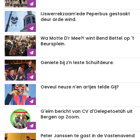
IJswerrekzaam'ede Peperbus gestaakt
deur arde wind.
Wa Motte D'r Mee?! wint Bend Bettel op 't
Beursplein.
Geniete bij z'n leste Schuifdeure.
Oeveul neuze n'en artjes telde Gij?
G'eim bericht van CV d'Oelepetoetûh uit
Bergen op Zoom.
Peter Janssen te gast in de Vastenavend