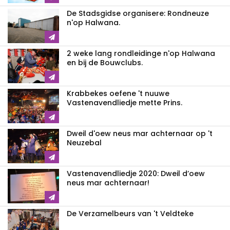
De Stadsgidse organisere: Rondneuze
n'op Halwana.
2 weke lang rondleidinge n'op Halwana
en bij de Bouwclubs.
Krabbekes oefene 't nuuwe
Vastenavendliedje mette Prins.
Dweil d'oew neus mar achternaar op 't
Neuzebal
Vastenavendliedje 2020: Dweil d’oew
neus mar achternaar!
De Verzamelbeurs van 't Veldteke