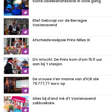
50ste Dweilbendfestival in volle gang
Ellef Gebooje vor de Berregse
Vastenavend
Afscheidsresèpsie Prins Nilles III
D'n Intocht. De Prins kom d'om 15:11 uur
aan bij 't stesjon
De vrouwe n'en manne van d'ICB ale
79.777,77 euro op
Alles bij d'and mè d't Vastenavend
zakboekske.