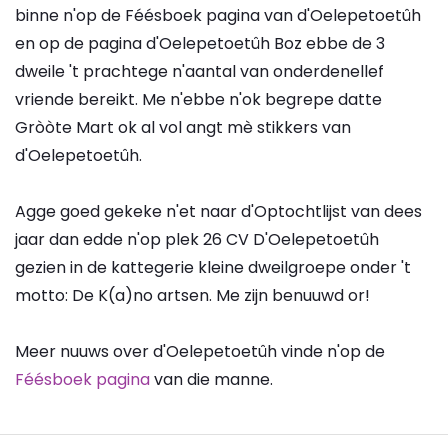
binne n'op de Féésboek pagina van d'Oelepetoetûh
en op de pagina d'Oelepetoetûh Boz ebbe de 3
dweile 't prachtege n'aantal van onderdenellef
vriende bereikt. Me n'ebbe n'ok begrepe datte
Gròòte Mart ok al vol angt mè stikkers van
d'Oelepetoetûh.
Agge goed gekeke n'et naar d'Optochtlijst van dees
jaar dan edde n'op plek 26 CV D'Oelepetoetûh
gezien in de kattegerie kleine dweilgroepe onder 't
motto: De K(a)no artsen. Me zijn benuuwd or!
Meer nuuws over d'Oelepetoetûh vinde n'op de
Féésboek pagina
van die manne.