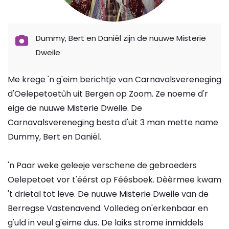
Dummy, Bert en Daniël zijn de nuuwe Misterie
Dweile
Me krege 'n g'eim berichtje van Carnavalsvereneging
d'Oelepetoetûh uit Bergen op Zoom. Ze noeme d'r
eige de nuuwe Misterie Dweile. De
Carnavalsvereneging besta d'uit 3 man mette name
Dummy, Bert en Daniël.
'n Paar weke geleeje verschene de gebroeders
Oelepetoet vor t'éérst op Féésboek. Dèèrmee kwam
't drietal tot leve. De nuuwe Misterie Dweile van de
Berregse Vastenavend. Volledeg on'erkenbaar en
g'uld in veul g'eime dus. De laiks strome inmiddels