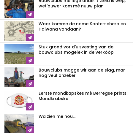
Bouwclubs mè lege ande. 't Geld is weg,
wet'ouwer kom mè nuuw plan
Waar komme de name Konterscherp en
Halwana vandaan?
Stuk grond vor d'uisvesting van de
bouwclubs mogelek in de verkòòp
Bouwclubs magge wir aan de slag, mar
nog veul onzeker
Eerste mondkapskes mè Berregse prints:
Mondkrabske
Wa zien me nou...!