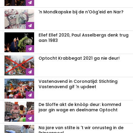
'n Mondkapske bij de n'Oòg'eid en Nar?
Ellef Ellef 2020, Paul Asselbergs denk trug
aan 1983
Optocht Krabbegat 2021 ga nie deur!
Vastenavend in Coronatijd: Stichting
Vastenavend gif 'n updeet
De Sloffe akt de knòòp deur: kommed
jaar gin wage en deelname Optocht
Na jare van stilte is 't wir onrusteg in de