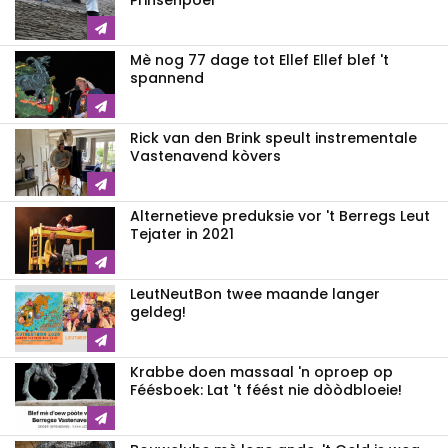
Prinsenpoel
Mè nog 77 dage tot Ellef Ellef blef 't
spannend
Rick van den Brink speult instrementale
Vastenavend kòvers
Alternetieve preduksie vor 't Berregs Leut
Tejater in 2021
LeutNeutBon twee maande langer
geldeg!
Krabbe doen massaal 'n oproep op
Féésboek: Lat 't féést nie dòòdbloeie!