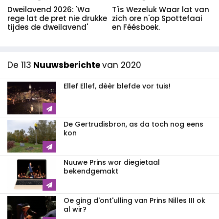
Dweilavend 2026: 'Wa
T'is Wezeluk Waar lat van
rege lat de pret nie drukke
zich ore n'op Spottefaai
tijdes de dweilavend'
en Féésboek.
De 113
Nuuwsberichte
van 2020
Ellef Ellef, dèèr blefde vor tuis!
De Gertrudisbron, as da toch nog eens
kon
Nuuwe Prins wor diegietaal
bekendgemakt
Oe ging d'ont'ulling van Prins Nilles III ok
al wir?