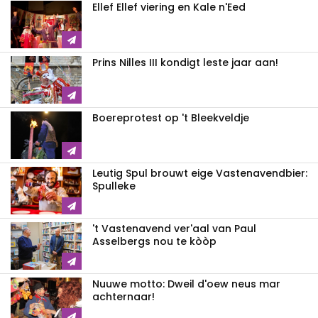
Ellef Ellef viering en Kale n'Eed
Prins Nilles III kondigt leste jaar aan!
Boereprotest op 't Bleekveldje
Leutig Spul brouwt eige Vastenavendbier:
Spulleke
't Vastenavend ver'aal van Paul
Asselbergs nou te kòòp
Nuuwe motto: Dweil d'oew neus mar
achternaar!