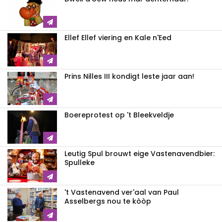
Ellef Ellef viering en Kale n'Eed
Prins Nilles III kondigt leste jaar aan!
Boereprotest op 't Bleekveldje
Leutig Spul brouwt eige Vastenavendbier:
Spulleke
't Vastenavend ver'aal van Paul
Asselbergs nou te kòòp