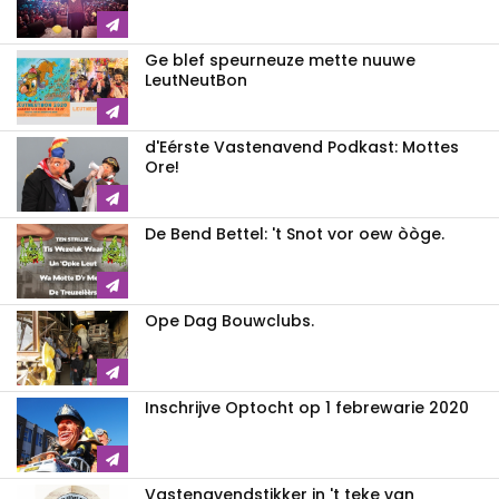
Ge blef speurneuze mette nuuwe
LeutNeutBon
d'Eérste Vastenavend Podkast: Mottes
Ore!
De Bend Bettel: 't Snot vor oew òòge.
Ope Dag Bouwclubs.
Inschrijve Optocht op 1 febrewarie 2020
Vastenavendstikker in 't teke van