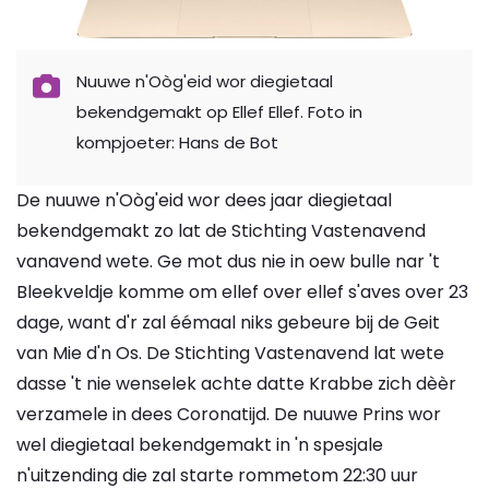
Nuuwe n'Oòg'eid wor diegietaal
bekendgemakt op Ellef Ellef. Foto in
kompjoeter: Hans de Bot
De nuuwe n'Oòg'eid wor dees jaar diegietaal
bekendgemakt zo lat de Stichting Vastenavend
vanavend wete. Ge mot dus nie in oew bulle nar 't
Bleekveldje komme om ellef over ellef s'aves over 23
dage, want d'r zal éémaal niks gebeure bij de Geit
van Mie d'n Os. De Stichting Vastenavend lat wete
dasse 't nie wenselek achte datte Krabbe zich dèèr
verzamele in dees Coronatijd. De nuuwe Prins wor
wel diegietaal bekendgemakt in 'n spesjale
n'uitzending die zal starte rommetom 22:30 uur