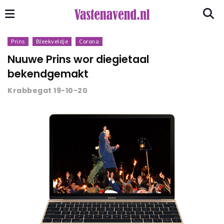
Prins
Bleekveldje
Corona
Nuuwe Prins wor diegietaal
bekendgemakt
Krabbegat 19-10-20