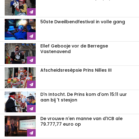
50ste Dweilbendfestival in volle gang
Ellef Gebooje vor de Berregse
Vastenavend
Afscheidsresèpsie Prins Nilles III
D'n Intocht. De Prins kom d'om 15:11 uur
aan bij 't stesjon
De vrouwe n'en manne van d'ICB ale
79.777,77 euro op