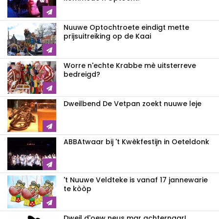
Nuuwe Optochtroete eindigt mette
prijsuitreiking op de Kaai
Worre n'echte Krabbe mè uitsterreve
bedreigd?
Dweilbend De Vetpan zoekt nuuwe leje
ABBAtwaar bij 't Kwèkfestijn in Oeteldonk
't Nuuwe Veldteke is vanaf 17 jannewarie
te kòòp
Dweil d'oew neus mar achternaar!