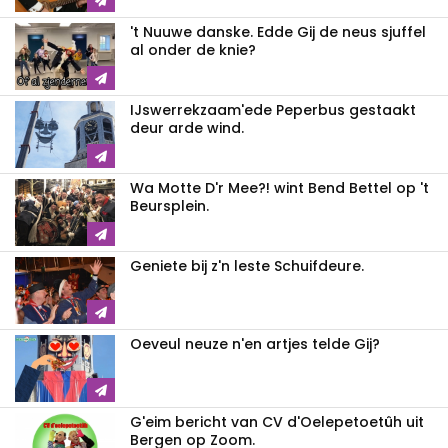
't Nuuwe danske. Edde Gij de neus sjuffel
al onder de knie?
IJswerrekzaam'ede Peperbus gestaakt
deur arde wind.
Wa Motte D'r Mee?! wint Bend Bettel op 't
Beursplein.
Geniete bij z'n leste Schuifdeure.
Oeveul neuze n'en artjes telde Gij?
G'eim bericht van CV d'Oelepetoetûh uit
Bergen op Zoom.