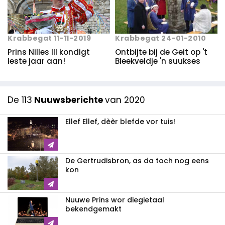
Krabbegat 24-01-2010
Krabbegat 11-11-2019
Ontbijte bij de Geit op 't
Prins Nilles III kondigt
Bleekveldje 'n suukses
leste jaar aan!
De 113
Nuuwsberichte
van 2020
Ellef Ellef, dèèr blefde vor tuis!
De Gertrudisbron, as da toch nog eens
kon
Nuuwe Prins wor diegietaal
bekendgemakt