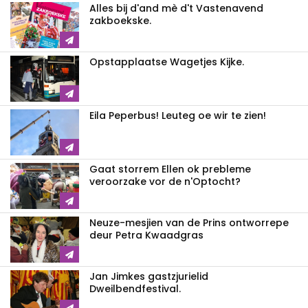
Alles bij d'and mè d't Vastenavend
zakboekske.
Opstapplaatse Wagetjes Kijke.
Eila Peperbus! Leuteg oe wir te zien!
Gaat storrem Ellen ok prebleme
veroorzake vor de n'Optocht?
Neuze-mesjien van de Prins ontworrepe
deur Petra Kwaadgras
Jan Jimkes gastzjurielid
Dweilbendfestival.