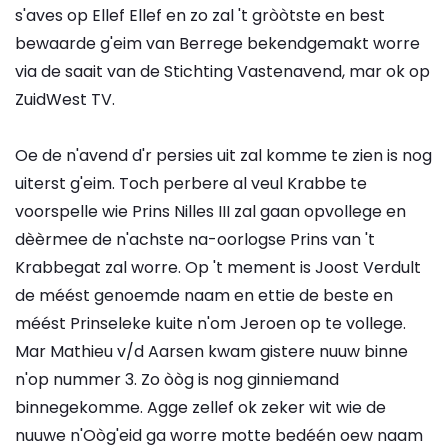
s'aves op Ellef Ellef en zo zal 't gròòtste en best
bewaarde g'eim van Berrege bekendgemakt worre
via de saait van de Stichting Vastenavend, mar ok op
ZuidWest TV.
Oe de n'avend d'r persies uit zal komme te zien is nog
uiterst g'eim. Toch perbere al veul Krabbe te
voorspelle wie Prins Nilles III zal gaan opvollege en
dèèrmee de n'achste na-oorlogse Prins van 't
Krabbegat zal worre. Op 't mement is Joost Verdult
de méést genoemde naam en ettie de beste en
méést Prinseleke kuite n'om Jeroen op te vollege.
Mar Mathieu v/d Aarsen kwam gistere nuuw binne
n'op nummer 3. Zo òòg is nog ginniemand
binnegekomme. Agge zellef ok zeker wit wie de
nuuwe n'Oòg'eid ga worre motte bedéén oew naam