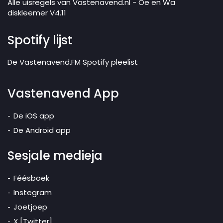
Alle uisregels van Vastenavend.nl - Oe en Wa
diskleemer V4.11
Spotify lijst
De Vastenavend.FM Spotify pleelist
Vastenavend App
De iOS app
De Android app
Sesjale medieja
Féésboek
Instegram
Joetjoep
X [Twitter]