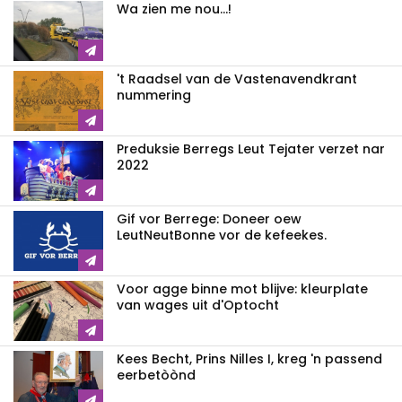
Wa zien me nou...!
't Raadsel van de Vastenavendkrant
nummering
Preduksie Berregs Leut Tejater verzet nar
2022
Gif vor Berrege: Doneer oew
LeutNeutBonne vor de kefeekes.
Voor agge binne mot blijve: kleurplate
van wages uit d'Optocht
Kees Becht, Prins Nilles I, kreg 'n passend
eerbetòònd