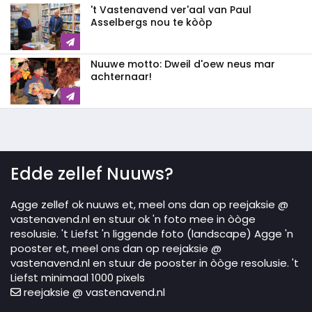
't Vastenavend ver'aal van Paul
Asselbergs nou te kòòp
Nuuwe motto: Dweil d'oew neus mar
achternaar!
Edde zellef Nuuws?
Agge zellef ok nuuws et, meel ons dan op reejaksie @
vastenavend.nl en stuur ok 'n foto mee in òòge
resolusie. 't Liefst 'n liggende foto (landscape) Agge 'n
pooster et, meel ons dan op reejaksie @
vastenavend.nl en stuur de pooster in òòge resolusie. 't
Liefst minimaal 1000 pixels
reejaksie @ vastenavend.nl