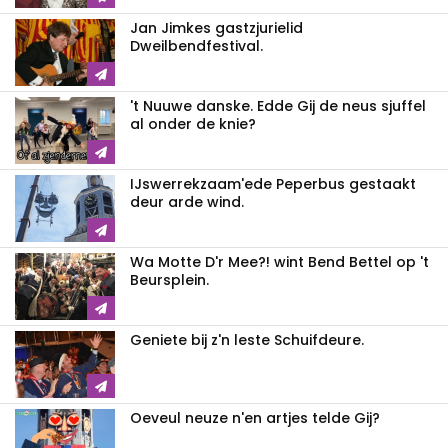
Jan Jimkes gastzjurielid
Dweilbendfestival.
't Nuuwe danske. Edde Gij de neus sjuffel
al onder de knie?
IJswerrekzaam'ede Peperbus gestaakt
deur arde wind.
Wa Motte D'r Mee?! wint Bend Bettel op 't
Beursplein.
Geniete bij z'n leste Schuifdeure.
Oeveul neuze n'en artjes telde Gij?