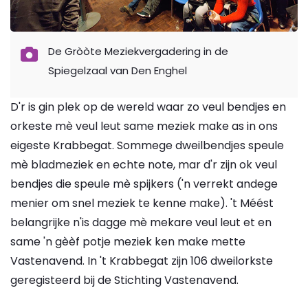
De Gròòte Meziekvergadering in de
Spiegelzaal van Den Enghel
D'r is gin plek op de wereld waar zo veul bendjes en
orkeste mè veul leut same meziek make as in ons
eigeste Krabbegat. Sommege dweilbendjes speule
mè bladmeziek en echte note, mar d'r zijn ok veul
bendjes die speule mè spijkers ('n verrekt andege
menier om snel meziek te kenne make). 't Méést
belangrijke n'is dagge mè mekare veul leut et en
same 'n gèèf potje meziek ken make mette
Vastenavend. In 't Krabbegat zijn 106 dweilorkste
geregisteerd bij de Stichting Vastenavend.