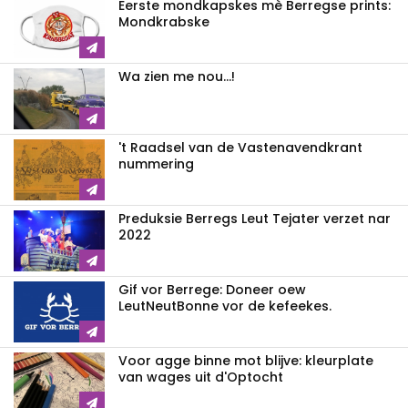
Eerste mondkapskes mè Berregse prints:
Mondkrabske
Wa zien me nou...!
't Raadsel van de Vastenavendkrant
nummering
Preduksie Berregs Leut Tejater verzet nar
2022
Gif vor Berrege: Doneer oew
LeutNeutBonne vor de kefeekes.
Voor agge binne mot blijve: kleurplate
van wages uit d'Optocht