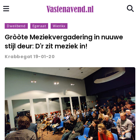
Dweilbend
Egeraat
Wierikx
Gròòte Meziekvergadering in nuuwe
stijl deur: D'r zit meziek in!
Krabbegat 19-01-20