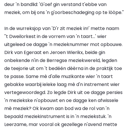
deur 'n bandlid: 'G'oef gin verstand t'ebbe van
meziek, om bij ons 'n g'oorbeschadeging op te lòòpe."
In de wurreksjop van 'D'r zit meziek in!' mette naam
''t Dweilorkest in de vorrem van 'n taart...' wier
uitgeleed oe dagge 'n mezieknummer mot opbouwe.
Dirk van Egeraat en Jeroen Wierikx, beide gin
onbekende n'in de Berregse meziekwereld, legden
de teejorie uit om 't bedéén dèèrna in de praktijk toe
te passe. Same mè d'alle muzikante wier 'n taart
gebakke waarbij ieleke laag mè d'n instrement wier
vertegewoordegd. Zo legde Dirk uit oe dagge persies
'n meziekske n'opbouwt en oe dagge ken afwissele
mè meziek? Ok kwam aan bod wa de rol van 'n
bepaald meziekinstrument is in 'n meziekstuk. 'n
Leerzame, mar vooral ok gezellege n'avend mette