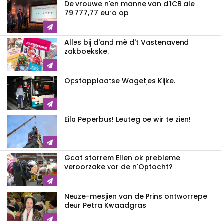
De vrouwe n'en manne van d'ICB ale
79.777,77 euro op
Alles bij d'and mè d't Vastenavend
zakboekske.
Opstapplaatse Wagetjes Kijke.
Eila Peperbus! Leuteg oe wir te zien!
Gaat storrem Ellen ok prebleme
veroorzake vor de n'Optocht?
Neuze-mesjien van de Prins ontworrepe
deur Petra Kwaadgras