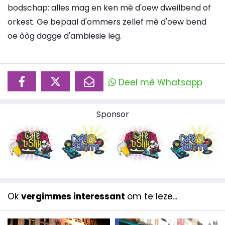
bodschap: alles mag en ken mè d'oew dweilbend of
orkest. Ge bepaal d'ommers zellef mè d'oew bend
oe òòg dagge d'ambiesie leg.
Deel mè Whatsapp
Sponsor
Ok
vergimmes interessant
om te leze...