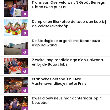
Frans van Overveld wint 't Gròòt Berregs
Diktee twee punt nul
Dump'al en Bierkefee de Loco aan kop bij
de Veldtekeverkòòp.
De Stadsgidse organisere: Rondneuze
n'op Halwana.
2 weke lang rondleidinge n'op Halwana
en bij de Bouwclubs.
Krabbekes oefene 't nuuwe
Vastenavendliedje mette Prins.
Dweil d'oew neus mar achternaar op 't
Neuzebal