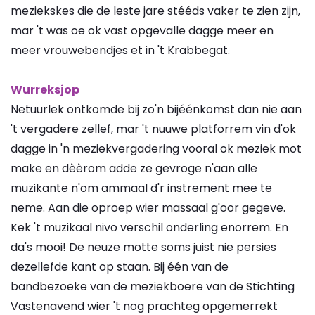
meziekskes die de leste jare stééds vaker te zien zijn,
mar 't was oe ok vast opgevalle dagge meer en
meer vrouwebendjes et in 't Krabbegat.
Wurreksjop
Netuurlek ontkomde bij zo'n bijéénkomst dan nie aan
't vergadere zellef, mar 't nuuwe platforrem vin d'ok
dagge in 'n meziekvergadering vooral ok meziek mot
make en dèèrom adde ze gevroge n'aan alle
muzikante n'om ammaal d'r instrement mee te
neme. Aan die oproep wier massaal g'oor gegeve.
Kek 't muzikaal nivo verschil onderling enorrem. En
da's mooi! De neuze motte soms juist nie persies
dezellefde kant op staan. Bij één van de
bandbezoeke van de meziekboere van de Stichting
Vastenavend wier 't nog prachteg opgemerrekt