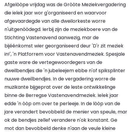
Afgelòòpe vrijdag was de Gròòte Meziekvergadering
die ielek jaar wor g'organiseerd en waarvoor
afgevaardegde van alle dweilorkeste worre
n'uitgenòòdegd. Ierbij zijn de meziekboere van de
Stichting Vastenavend aanwezig, mar de
bijéénkomst wier georganiseerd deur 'D'r zit meziek
in!', 'n Platforrem voor Vastenavendmeziek. Spesjale
gaste ware de vertegewoordegers van de
dweilbendjes die 'n jubeleejem ebbe n'of spiksplinter
nuuwe dweilbendjes. In de vergadering worre de
muzikante bijgeprat over de leste ontwikkelinge
binne de Berregse Vastenavendmeziek. Ielek jaar
edde 'n òòp om over te perleeje. In de lòòp van de
jare verandert bevobbeld de menier van speule, mar
ok de bendjes zellef verandere n'ok konstant. Ge
mot dan bevobbeld denke n'aan de veule kleine