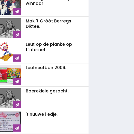
winnaar.
Mak 't Gròòt Berregs
Diktee.
Leut op de planke op
t'internet.
Leutneutbon 2006.
Boerekiele gezocht.
't nuuwe liedje.