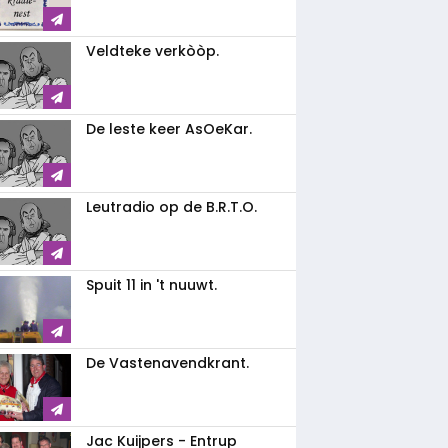
Veldteke verkòòp.
De leste keer AsOeKar.
Leutradio op de B.R.T.O.
Spuit 11 in 't nuuwt.
De Vastenavendkrant.
Jac Kuijpers - Entrup