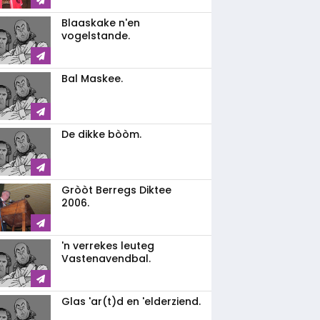
Blaaskake n'en
vogelstande.
Bal Maskee.
De dikke bòòm.
Gròòt Berregs Diktee
2006.
'n verrekes leuteg
Vastenavendbal.
Glas 'ar(t)d en 'elderziend.