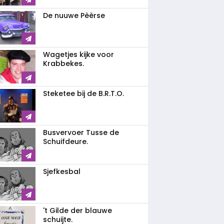
De nuuwe Pèèrse
Wagetjes kijke voor
Krabbekes.
Steketee bij de B.R.T.O.
Busvervoer Tusse de
Schuifdeure.
Sjefkesbal
't Gilde der blauwe
schuijte.