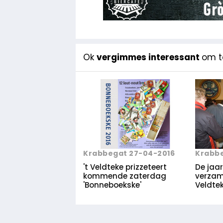
Ok
vergimmes interessant
om te
Krabbegat 27-04-2016
Krabbe
't Veldteke prizzeteert
De jaar
kommende zaterdag
verzam
'Bonneboekske'
Veldtek