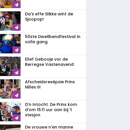
Da's effe Slikke wint de
Sjoopop!
50ste Dweilbendfestival in
volle gang
Ellef Gebooje vor de
Berregse Vastenavend
Afscheidsresèpsie Prins
Nilles III
D'n Intocht. De Prins kom
d'om 15:11 uur aan bij 't
stesjon
De vrouwe n'en manne