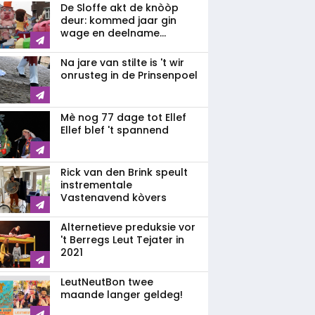
De Sloffe akt de knòòp
deur: kommed jaar gin
wage en deelname...
Na jare van stilte is 't wir
onrusteg in de Prinsenpoel
Mè nog 77 dage tot Ellef
Ellef blef 't spannend
Rick van den Brink speult
instrementale
Vastenavend kòvers
Alternetieve preduksie vor
't Berregs Leut Tejater in
2021
LeutNeutBon twee
maande langer geldeg!