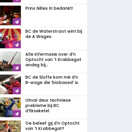
Prins Nilles III bedankt!
BC de Waterstraot wint bij
de A Wages.
Alle infermasie over d'n
Optocht van 't Krabbegat
andeg bij...
BC de Sloffe kom mè d'n
B-wage die 'biobased' is.
Uitval deur techniese
prebleme bij BC
d'Ekseketel.
Oe beleef gij d'n Optocht
van 't Krabbegat?