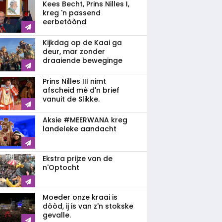
Kees Becht, Prins Nilles I,
kreg 'n passend
eerbetòònd
Kijkdag op de Kaai ga
deur, mar zonder
draaiende beweginge
Prins Nilles III nimt
afscheid mè d'n brief
vanuit de Slikke.
Aksie #MEERWANA kreg
landeleke aandacht
Ekstra prijze van de
n'Optocht
Moeder onze kraai is
dòòd, ij is van z'n stokske
gevalle.