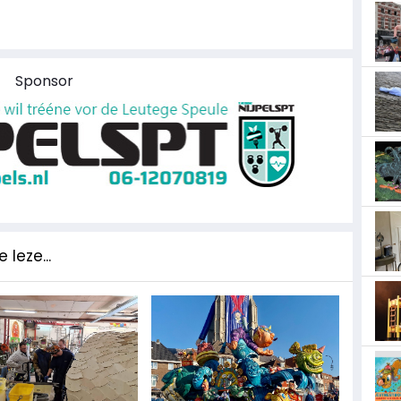
Sponsor
 leze...