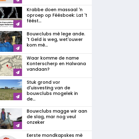
Krabbe doen massaal 'n
oproep op Féésboek: Lat 't
féést...
Bouwclubs mè lege ande.
't Geld is weg, wet'ouwer
kom mè...
Waar komme de name
Konterscherp en Halwana
vandaan?
Stuk grond vor
d'uisvesting van de
bouwclubs mogelek in
de...
Bouwclubs magge wir aan
de slag, mar nog veul
onzeker
Eerste mondkapskes mè