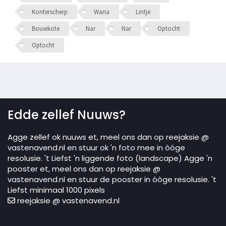
Konterscherp
Wana
Lintje
Bouwkote
Nar
Nar
Optocht
Optocht
Edde zellef Nuuws?
Agge zellef ok nuuws et, meel ons dan op reejaksie @
vastenavend.nl en stuur ok 'n foto mee in òòge
resolusie. 't Liefst 'n liggende foto (landscape) Agge 'n
pooster et, meel ons dan op reejaksie @
vastenavend.nl en stuur de pooster in òòge resolusie. 't
Liefst minimaal 1000 pixels
reejaksie @ vastenavend.nl