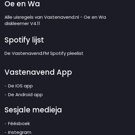
Oe en Wa
Alle uisregels van Vastenavend.nl - Oe en Wa
diskleemer V4.11
Spotify lijst
De Vastenavend.FM Spotify pleelist
Vastenavend App
De iOS app
De Android app
Sesjale medieja
Féésboek
Instegram