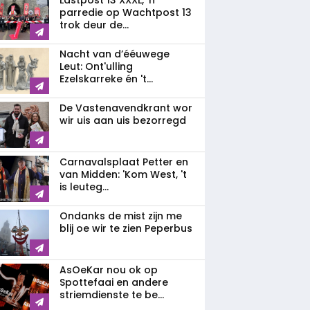
Lastpost 13 XXXL, 'n
parredie op Wachtpost 13
trok deur de...
Nacht van d’ééuwege
Leut: Ont'ulling
Ezelskarreke én 't...
De Vastenavendkrant wor
wir uis aan uis bezorregd
Carnavalsplaat Petter en
van Midden: 'Kom West, 't
is leuteg...
Ondanks de mist zijn me
blij oe wir te zien Peperbus
AsOeKar nou ok op
Spottefaai en andere
striemdienste te be...