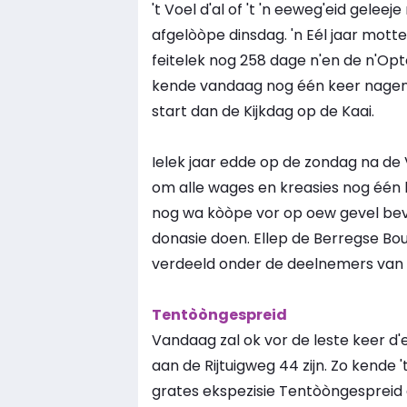
't Voel d'al of 't 'n eeweg'eid gelee
afgelòòpe dinsdag. 'n Eél jaar motte
feitelek nog 258 dage n'en de n'Opt
kende vandaag nog één keer nageni
start dan de Kijkdag op de Kaai.
Ielek jaar edde op de zondag na de 
om alle wages en kreasies nog één k
nog wa kòòpe vor op oew gevel bev
donasie doen. Ellep de Berregse B
verdeeld onder de deelnemers van d
Tentòòngespreid
Vandaag zal ok vor de leste keer d'
aan de Rijtuigweg 44 zijn. Zo kende
grates ekspezisie Tentòòngespreid