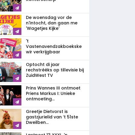
De woensdag vor de
n'Intocht, dan gaan me
'Wagetjes Kijke'
't
Vastenavendzakboekske
wir verkrijgbaar
Optocht di jaar
rechstrééks op tillevisie bij
ZuidWest TV
Prins Wannes III ontmoet
Priens Markus I: Unieke
ontmoeting...
Greetje Dietvorst is
gastzjurielid van ‘t 51ste
Dweilben...