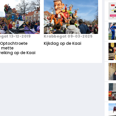
gat 13-12-2019
Krabbegat 09-03-2025
Optochtroete
Kijkdag op de Kaai
t mette
treiking op de Kaai