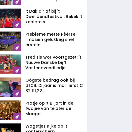
't Dak d'r af bij 't
Dweilbendfestival: Bekek 't
keplete s...
Prebleme mette Pèèrse
limosien gelukkeg snel
ersteld
Tredisie wor voortgezet: 't
Nuuwe Danske bij 't
Vastenavendliedje
Oògste bedrag ooit bij
d'ICB. Di jaar is mar liefst €
82.111,22...
Pratje op ’t Biljart in de
fwajee van tejater de
Maagd
Wagetjes Kijke op 't
Konterscherp