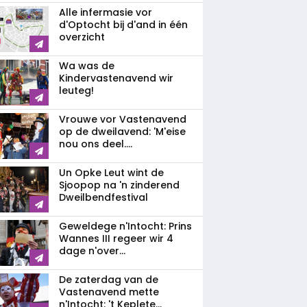
Alle infermasie vor
d'Optocht bij d'and in één
overzicht
Wa was de
Kindervastenavend wir
leuteg!
Vrouwe vor Vastenavend
op de dweilavend: 'M'eise
nou ons deel....
Un Opke Leut wint de
Sjoopop na 'n zinderend
Dweilbendfestival
Geweldege n'Intocht: Prins
Wannes III regeer wir 4
dage n'over...
De zaterdag van de
Vastenavend mette
n'Intocht: 't Keplete...