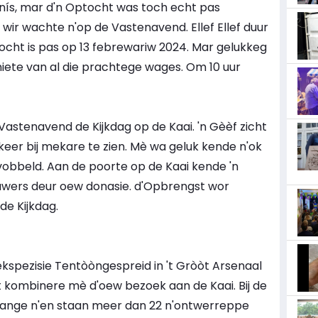
je nís, mar d'n Optocht was toch echt pas
 wir wachte n'op de Vastenavend. Ellef Ellef duur
ocht is pas op 13 febrewariw 2024. Mar gelukkeg
ete van al die prachtege wages. Om 10 uur
Vastenavend de Kijkdag op de Kaai. 'n Gèèf zicht
eer bij mekare te zien. Mè wa geluk kende n'ok
obbeld. Aan de poorte op de Kaai kende 'n
ouwers deur oew donasie. d'Opbrengst wor
e Kijkdag.
ekspezisie Tentòòngespreid in 't Gròòt Arsenaal
 't kombinere mè d'oew bezoek aan de Kaai. Bij de
 ange n'en staan meer dan 22 n'ontwerreppe