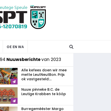
OE EN WA
 94
Nuuwsberichte
van 2023
Alle kefees doen wir mee
mette LeutNeutBon. Prijs
ok vastgesteld:...
Nuuw pinneke B.C. de
Leutige Krabben te kòòp
Burregemééster Margo