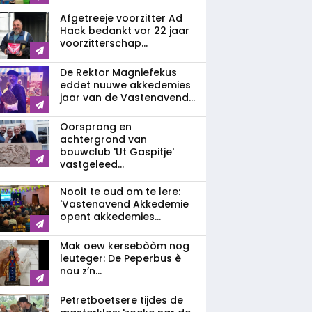
Afgetreeje voorzitter Ad
Hack bedankt vor 22 jaar
voorzitterschap...
De Rektor Magniefekus
eddet nuuwe akkedemies
jaar van de Vastenavend...
Oorsprong en
achtergrond van
bouwclub 'Ut Gaspitje'
vastgeleed...
Nooit te oud om te lere:
'Vastenavend Akkedemie
opent akkedemies...
Mak oew kersebòòm nog
leuteger: De Peperbus è
nou z’n...
Petretboetsere tijdes de