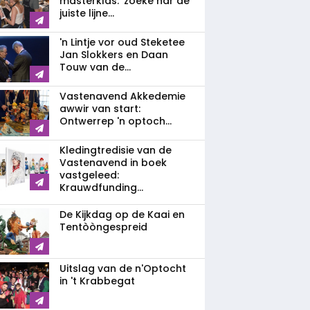
masterklas: 'zoeke nar de
juiste lijne...
'n Lintje vor oud Steketee
Jan Slokkers en Daan
Touw van de...
Vastenavend Akkedemie
awwir van start:
Ontwerrep 'n optoch...
Kledingtredisie van de
Vastenavend in boek
vastgeleed:
Krauwdfunding...
De Kijkdag op de Kaai en
Tentòòngespreid
Uitslag van de n'Optocht
in 't Krabbegat