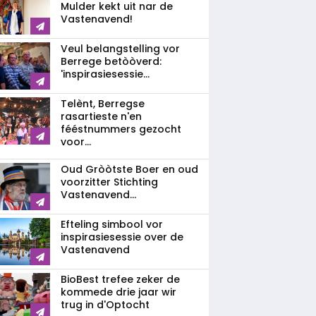
Mulder kekt uit nar de
Vastenavend!
Veul belangstelling vor
Berrege betòòverd:
'inspirasiesessie...
Telènt, Berregse
rasartieste n'en
fééstnummers gezocht
voor...
Oud Gròòtste Boer en oud
voorzitter Stichting
Vastenavend...
Efteling simbool vor
inspirasiesessie over de
Vastenavend
BioBest trefee zeker de
kommede drie jaar wir
trug in d'Optocht