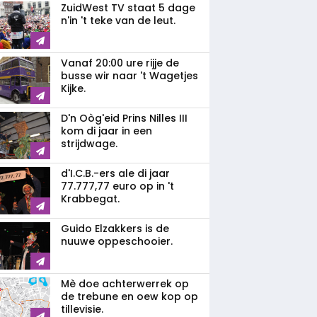
ZuidWest TV staat 5 dage
n'in 't teke van de leut.
Vanaf 20:00 ure rijje de
busse wir naar 't Wagetjes
Kijke.
D'n Oòg'eid Prins Nilles III
kom di jaar in een
strijdwage.
d'I.C.B.-ers ale di jaar
77.777,77 euro op in 't
Krabbegat.
Guido Elzakkers is de
nuuwe oppeschooier.
Mè doe achterwerrek op
de trebune en oew kop op
tillevisie.