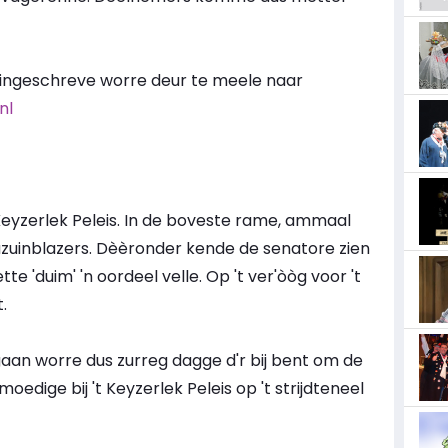
 ingeschreve worre deur te meele naar
nl
't Keyzerlek Peleis. In de boveste rame, ammaal
zuinblazers. Dèèronder kende de senatore zien
mette 'duim' 'n oordeel velle. Op 't ver'òòg voor 't
.
e gaan worre dus zurreg dagge d'r bij bent om de
dige bij 't Keyzerlek Peleis op 't strijdteneel