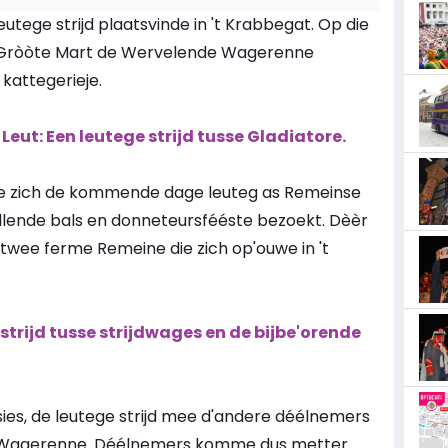
utege strijd plaatsvinde in 't Krabbegat. Op die
de Gròòte Mart de Wervelende Wagerenne
 kattegerieje.
eut: Een leutege strijd tusse Gladiatore.
te zich de kommende dage leuteg as Remeinse
illende bals en donneteursfééste bezoekt. Dèèr
wee ferme Remeine die zich op'ouwe in 't
rijd tusse strijdwages en de bijbe'orende
ies, de leutege strijd mee d'andere déélnemers
 't Wagerenne. Déélnemers komme dus metter