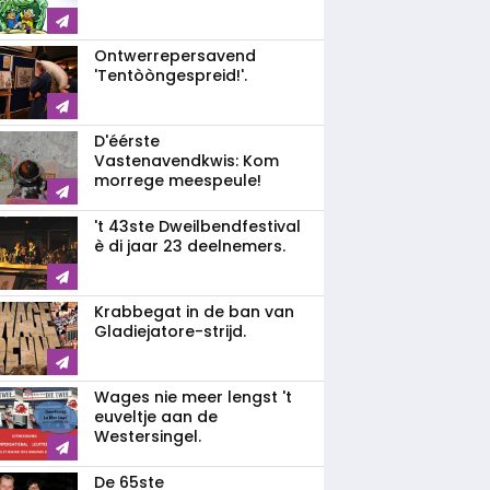
Ontwerrepersavend
'Tentòòngespreid!'.
D'éérste
Vastenavendkwis: Kom
morrege meespeule!
't 43ste Dweilbendfestival
è di jaar 23 deelnemers.
Krabbegat in de ban van
Gladiejatore-strijd.
Wages nie meer lengst 't
euveltje aan de
Westersingel.
De 65ste