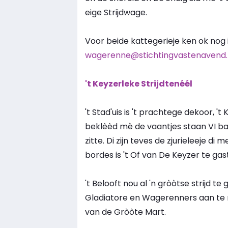
eige Strijdwage.
Voor beide kattegerieje ken ok nog
wagerenne@stichtingvastenavend.
't Keyzerleke Strijdtenéél
't Stad'uis is 't prachtege dekoor, 
beklèèd mè de vaantjes staan VI ba
zitte. Di zijn teves de zjurieleeje di 
bordes is 't Of van De Keyzer te gast
't Belooft nou al 'n gròòtse strijd t
Gladiatore en Wagerenners aan te moe
van de Gròòte Mart.