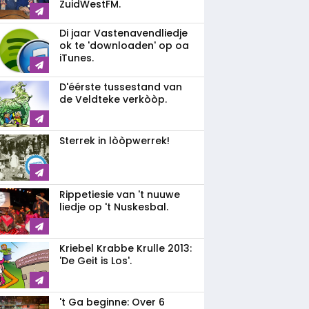
ZuidWestFM.
Di jaar Vastenavendliedje
ok te 'downloaden' op oa
iTunes.
D'éérste tussestand van
de Veldteke verkòòp.
Sterrek in lòòpwerrek!
Rippetiesie van 't nuuwe
liedje op 't Nuskesbal.
Kriebel Krabbe Krulle 2013:
'De Geit is Los'.
't Ga beginne: Over 6