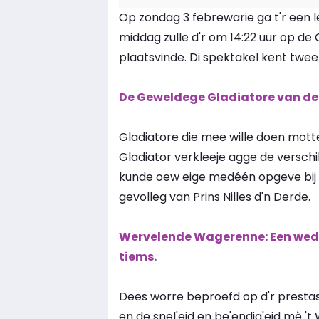
Op zondag 3 febrewarie ga t'r een le
middag zulle d'r om 14:22 uur op 
plaatsvinde. Di spektakel kent twee
De Geweldege Gladiatore van de L
Gladiatore die mee wille doen mot
Gladiator verkleeje agge de versch
kunde oew eige medéén opgeve bij t
gevolleg van Prins Nilles d'n Derde.
Wervelende Wagerenne: Een wedst
tiems.
Dees worre beproefd op d'r prestas
en de snel'eid en be'endig'eid mè