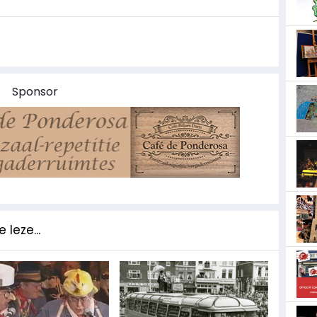
Sponsor
 leze...