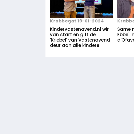
Krabbe
Krabbegat 19-01-2024
Same 
Kindervastenavend.nl wir
Ebbe' i
van start en gift de
d'Ofav
'Kriebel' van Vastenavend
deur aan alle kindere