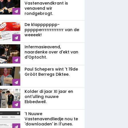
Vastenavendkrant is
venavend wir
rondgebrogt.
De klappppppp­
ppppperrrrrrrrrrrrr van de
weeeek!
Infermasieavend,
naardenke over d'ekt van
d'Optocht.
Paul Schepers wint 't 19de
Gròòt Berregs Diktee.
Kolder di jaar XI jaar en
ont'ulling nuuwe
Ebbedweil.
't Nuuwe
Vastenavendliedje nou te
'downloaden' in iTunes.