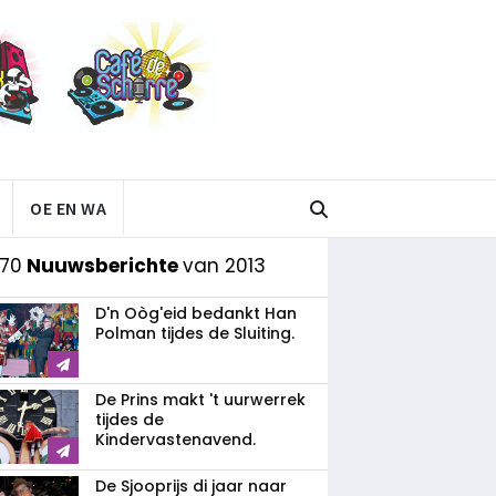
OE EN WA
 70
Nuuwsberichte
van 2013
D'n Oòg'eid bedankt Han
Polman tijdes de Sluiting.
De Prins makt 't uurwerrek
tijdes de
Kindervastenavend.
De Sjooprijs di jaar naar