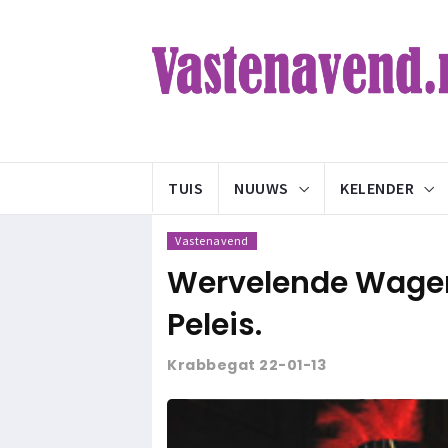
TUIS
NUUWS
KELENDER
Vastenavend
Wervelende Wagere
Peleis.
Krabbegat 22-01-13