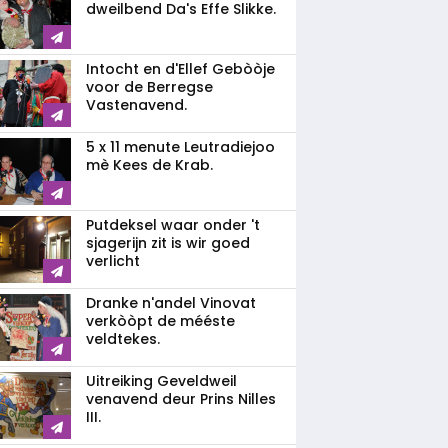
dweilbend Da's Effe Slikke.
Intocht en d'Ellef Gebòòje
voor de Berregse
Vastenavend.
5 x 11 menute Leutradiejoo
mè Kees de Krab.
Putdeksel waar onder 't
sjagerijn zit is wir goed
verlicht
Dranke n'andel Vinovat
verkòòpt de mééste
veldtekes.
Uitreiking Geveldweil
venavend deur Prins Nilles
III.