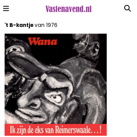
't B-kantje
van 1976