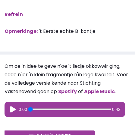
Refrein
Opmerkinge:
't Eerste echte B-kantje
Om oe 'n idee te geve n'oe 't liedje okkawwir ging,
edde n'ier 'n klein fragmentje n'in lage kwaliteit. Voor
de volledege versie kende naar Stichting
Vastenavend gaan op
Spotify
of
Apple Music
.
0:00
0:42