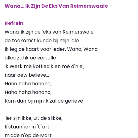
Wana... Ik Zijn De Eks Van Reimerswaale
Refrein
:
Wana, ik zijn de 'eks van Reimerswale,
de toekomst kunde bij mijn 'ale
Ik leg de kaart voor ieder, Wana, Wana,
alles zal ik oe vertelle
'k Werk mè koffiedik en mè d'n ei,
naar oew believe...
Haha haha hahaha,
Haha haha hahaha,
Kom dan bij mijn, k'zal oe gerieve
'Ier zijn ikke, uit de slikke,
k'staan 'ier in 't 'art,
midde n'op de Mart