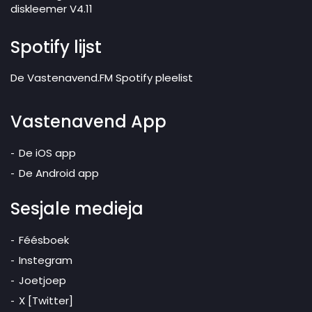
diskleemer V4.11
Spotify lijst
De Vastenavend.FM Spotify pleelist
Vastenavend App
De iOS app
De Android app
Sesjale medieja
Féésboek
Instegram
Joetjoep
X [Twitter]