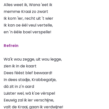
Alles weet ik, Wana 'eet ik
memme Kraai zo zwart
Ik kom 'ier, recht uit 't wier
Ik kan oe éél veul vertelle,
en 'n ééle boel verspelle!
Refrein
Wa'k wou zegge, uit wou legge,
zien ik in de kaart
Dees féést blef bewaard!
In dees stadje, Krabbegatje,
dà zit in z'n aard
Luister wel, wà k'oe vèrspel
Eeuwig zal ik ier verschijne,
valt de Kraai, gaan ik verdwijne!