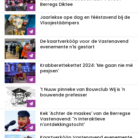
Berregs Diktee
Jaarlekse ope dag en fééstavend bij de
Vlaojestáámpers
De kaartverkòòp voor de Vastenavend
evenemente n'is gestart
Krabberettekettet 2024: 'Me gaan nie mè
pesjoen'
't Nuuw pinneke van Bouwclub Wij is 'n
bouwende prefesser
Kek 'Achter de maskes' van de Berregse
Vastenavend: ''n Interaktieve
n'ontdekkingstocht'
Kaartverkòòp Vastenavend­ evenemente