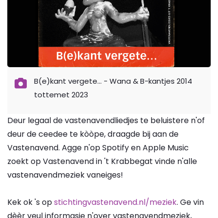
B(e)kant vergete… - Wana & B-kantjes 2014
tottemet 2023
Deur legaal de vastenavendliedjes te beluistere n'of
deur de ceedee te kòòpe, draagde bij aan de
Vastenavend. Agge n'op Spotify en Apple Music
zoekt op Vastenavend in 't Krabbegat vinde n'alle
vastenavendmeziek vaneiges!
Kek ok 's op
stichtingvastenavend.nl/meziek
. Ge vin
dèèr veul informasie n'over vastenavendmeziek,