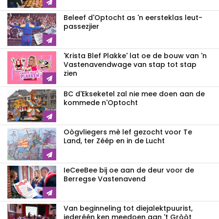
Beleef d'Optocht as 'n eersteklas leut-
passezjier
'Krista Blef Plakke' lat oe de bouw van 'n
Vastenavendwage van stap tot stap
zien
BC d'Ekseketel zal nie mee doen aan de
kommede n'Optocht
Oògvliegers mè lef gezocht voor Te
Land, ter Zéép en in de Lucht
IeCeeBee bij oe aan de deur voor de
Berregse Vastenavend
Van beginneling tot diejalektpuurist,
iederéén ken meedoen aan 't Gròòt