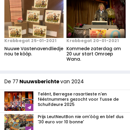
Krabbegat 25-01-2021
Krabbegat 20-01-2021
Nuuwe Vastenavendliedje
Kommede zaterdag om
nou te kòòp.
20 uur start Omroep
Wana.
De 77
Nuuwsberichte
van 2024
Telènt, Berregse rasartieste n'en
fééstnummers gezocht voor Tusse de
Schuifdeure 2025
Prijs LeutNeutBon nie om'òòg en blef dus
'30 euro vor 10 bonne'