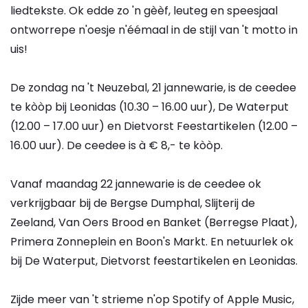
liedtekste. Ok edde zo 'n gèèf, leuteg en speesjaal
ontworrepe n'oesje n'éémaal in de stijl van 't motto in
uis!
De zondag na 't Neuzebal, 21 jannewarie, is de ceedee
te kòòp bij Leonidas (10.30 – 16.00 uur), De Waterput
(12.00 – 17.00 uur) en Dietvorst Feestartikelen (12.00 –
16.00 uur). De ceedee is à € 8,- te kòòp.
Vanaf maandag 22 jannewarie is de ceedee ok
verkrijgbaar bij de Bergse Dumphal, Slijterij de
Zeeland, Van Oers Brood en Banket (Berregse Plaat),
Primera Zonneplein en Boon's Markt. En netuurlek ok
bij De Waterput, Dietvorst feestartikelen en Leonidas.
Zijde meer van 't strieme n'op Spotify of Apple Music,