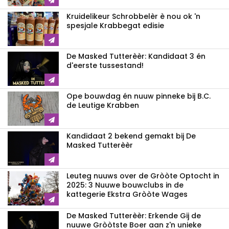
Kruidelikeur Schrobbelèr è nou ok 'n
spesjale Krabbegat edisie
De Masked Tutterèèr: Kandidaat 3 én
d'eerste tussestand!
Ope bouwdag én nuuw pinneke bij B.C.
de Leutige Krabben
Kandidaat 2 bekend gemakt bij De
Masked Tutterèèr
Leuteg nuuws over de Gròòte Optocht in
2025: 3 Nuuwe bouwclubs in de
kattegerie Ekstra Gròòte Wages
De Masked Tutterèèr: Erkende Gij de
nuuwe Gròòtste Boer aan z'n unieke