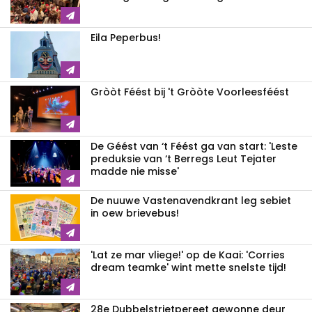
Eila Peperbus!
Gròòt Féést bij 't Gròòte Voorleesféést
De Géést van ‘t Féést ga van start: 'Leste
preduksie van ‘t Berregs Leut Tejater
madde nie misse'
De nuuwe Vastenavendkrant leg sebiet
in oew brievebus!
'Lat ze mar vliege!' op de Kaai: 'Corries
dream teamke' wint mette snelste tijd!
28e Dubbelstrietpereet gewonne deur