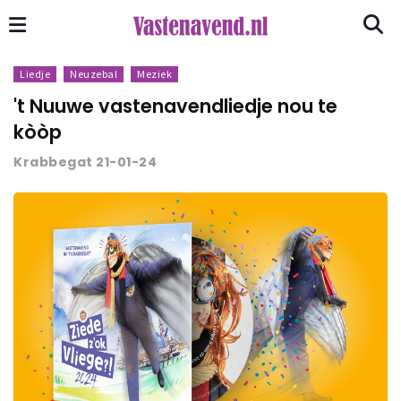
Liedje
Neuzebal
Meziek
't Nuuwe vastenavendliedje nou te
kòòp
Krabbegat 21-01-24