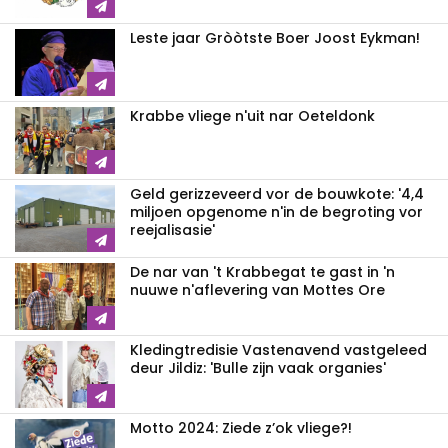
Leste jaar Gròòtste Boer Joost Eykman!
Krabbe vliege n'uit nar Oeteldonk
Geld gerizzeveerd vor de bouwkote: '4,4
miljoen opgenome n'in de begroting vor
reejalisasie'
De nar van 't Krabbegat te gast in 'n
nuuwe n'aflevering van Mottes Ore
Kledingtredisie Vastenavend vastgeleed
deur Jildiz: 'Bulle zijn vaak organies'
Motto 2024: Ziede z’ok vliege?!