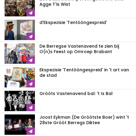
Agge T'is Wist
d'Ekspezisie 'Tentòòngespreid'
De Berregse Vastenavend te zien bij
O(n)s Feest op Omroep Brabant
Ekspezisie 'Tentòòngespreid' in 't art van
de stad
Gròòts Vastenavend bal: 't Is Bal
Joost Eykman (De Gròòtste Boer) wint 't
28ste Gròòt Berregs Diktee