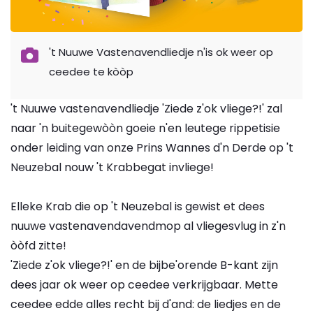
't Nuuwe Vastenavendliedje n'is ok weer op
ceedee te kòòp
't Nuuwe vastenavendliedje 'Ziede z'ok vliege?!' zal
naar 'n buitegewòòn goeie n'en leutege rippetisie
onder leiding van onze Prins Wannes d'n Derde op 't
Neuzebal nouw 't Krabbegat invliege!
Elleke Krab die op 't Neuzebal is gewist et dees
nuuwe vastenavendavendmop al vliegesvlug in z'n
òòfd zitte!
'Ziede z'ok vliege?!' en de bijbe'orende B-kant zijn
dees jaar ok weer op ceedee verkrijgbaar. Mette
ceedee edde alles recht bij d'and: de liedjes en de