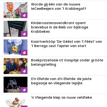
Worde gij één van de nuuwe
IeCeeBeejers van 't Krabbegat?
Kindervastenavendkrant opent
brievebus in de Bieb vor bijdrage
Krabbekes
Kaartverkòòp 'De Géést van 't Féést' van
't Berregs Leut Tejater van start
Boekprizzetasie Ut Gaspitje onder gròòte
belangstelling
D'n Ellefde van d'n Ellefde: de juiste
begaazje en vliegende tepijte
'n Vliegende kiep as nuuw veldteke