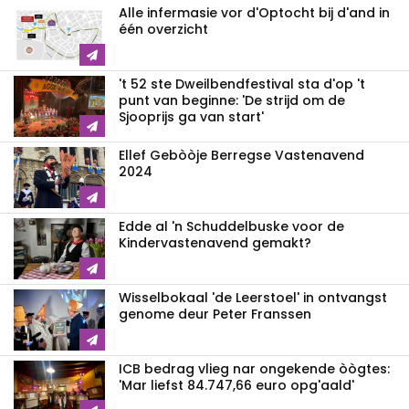
Alle infermasie vor d'Optocht bij d'and in
één overzicht
't 52 ste Dweilbendfestival sta d'op 't
punt van beginne: 'De strijd om de
Sjooprijs ga van start'
Ellef Gebòòje Berregse Vastenavend
2024
Edde al 'n Schuddelbuske voor de
Kindervastenavend gemakt?
Wisselbokaal 'de Leerstoel' in ontvangst
genome deur Peter Franssen
ICB bedrag vlieg nar ongekende òògtes:
'Mar liefst 84.747,66 euro opg'aald'