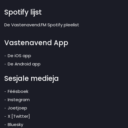
Spotify lijst
De Vastenavend.FM Spotify pleelist
Vastenavend App
De iOS app
De Android app
Sesjale medieja
Féésboek
Instegram
Joetjoep
X [Twitter]
Bluesky