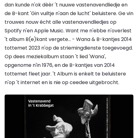
dan kunde n'ok dèèr 't nuuwe vastenavendliedje en
de B-kant 'Gin vuiltje n'aan de lucht' beluistere. Ge vin
trouwes nouw écht alle vastenavendliedjes op
Spotify n'en Apple Music. Want me n'ebbe n'overlest
't album B(e)kant vergete… - Wana & B-kantjes 2014
tottemet 2023 n'op de striemingdienste toegevoegd.
Op dees meziekalbum staan 't lied 'Wana',
opgenome n'in 1976, en de B-kantjes van 2014
tottemet fleet jaar. 't Album is enkelt te beluistere
n'op 't internet en is nie op ceedee uitgebrocht.