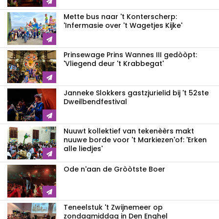
Mette bus naar 't Konterscherp:
'Infermasie over 't Wagetjes Kijke'
Prinsewage Prins Wannes III gedòòpt:
'Vliegend deur 't Krabbegat'
Janneke Slokkers gastzjurielid bij 't 52ste
Dweilbendfestival
Nuuwt kollektief van tekenèèrs makt
nuuwe borde voor 't Markiezen'of: 'Erken
alle liedjes'
Ode n'aan de Gròòtste Boer
Teneelstuk 't Zwijnemeer op
zondagmiddag in Den Enghel