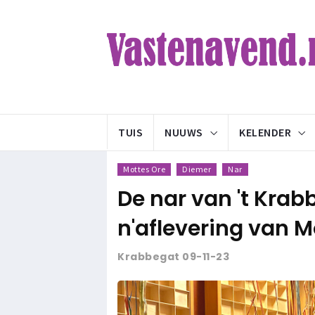
TUIS
NUUWS
KELENDER
Mottes Ore
Diemer
Nar
De nar van 't Krab
n'aflevering van M
Krabbegat 09-11-23