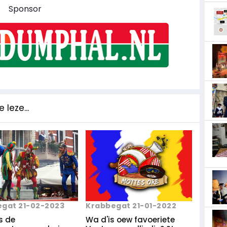
Sponsor
 leze...
gat 21-02-2023
Krabbegat 21-01-2022
s de
Wa d'is oew favoeriete