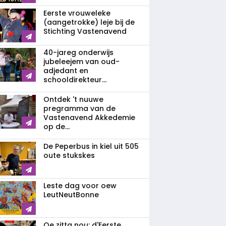
Eerste vrouweleke
(aangetrokke) leje bij de
Stichting Vastenavend
40-jareg onderwijs
jubeleejem van oud-
adjedant en
schooldirekteur...
Ontdek 't nuuwe
pregramma van de
Vastenavend Akkedemie
op de...
De Peperbus in kiel uit 505
oute stukskes
Leste dag voor oew
LeutNeutBonne
Oe zitta nou: d'Eerste