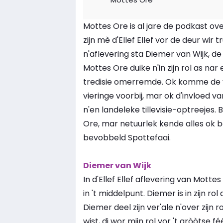
Mottes Ore is al jare de podkast ov
zijn mè d'Ellef Ellef vor de deur wir t
n'aflevering sta Diemer van Wijk, d
Mottes Ore duike n'in zijn rol as na
tredisie omerremde. Ok komme de v
vieringe voorbij, mar ok d'invloed v
n'en landeleke tillevisie-optreejes. 
Ore, mar netuurlek kende alles ok b
bevobbeld Spottefaai.
Diemer van Wijk
In d'Ellef Ellef aflevering van Mot
in 't middelpunt. Diemer is in zijn ro
Diemer deel zijn ver'ale n'over zijn
wist, di wor mijn rol vor 't gròòtse 