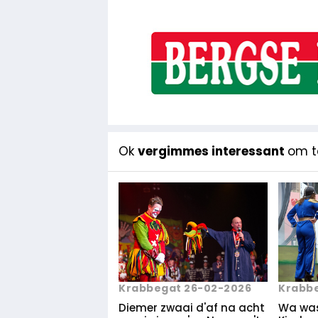
Ok
vergimmes interessant
om te
Krabbegat 26-02-2026
Krabbe
Diemer zwaai d'af na acht
Wa wa