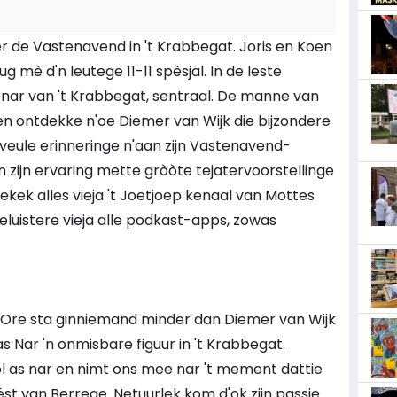
er de Vastenavend in 't Krabbegat. Joris en Koen
rug mè d'n leutege 11-11 spèsjal. In de leste
e nar van 't Krabbegat, sentraal. De manne van
r en ontdekke n'oe Diemer van Wijk die bijzondere
eule erinneringe n'aan zijn Vastenavend-
an zijn ervaring mette gròòte tejatervoorstellinge
Bekek alles vieja 't Joetjoep kenaal van Mottes
eluistere vieja alle podkast-apps, zowas
tes Ore sta ginniemand minder dan Diemer van Wijk
l as Nar 'n onmisbare figuur in 't Krabbegat.
 rol as nar en nimt ons mee nar 't mement dattie
féést van Berrege. Netuurlek kom d'ok zijn passie