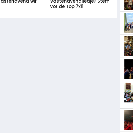
vastenavend wir
Vastenavendliedje? Stem
vor de Top 7x11