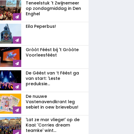
Teneelstuk 't Zwijnemeer
op zondagmiddag in Den
Enghel
Eila Peperbus!
Gròòt Féést bij 't Gròòte
Voorleesféést
De Géést van ‘t Féést ga
van start: 'Leste
preduksie...
De nuuwe
Vastenavendkrant leg
sebiet in oew brievebus!
'Lat ze mar vliege!' op de
Kaai: 'Corries dream
teamke' wint...