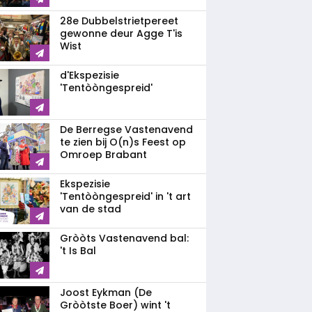
28e Dubbelstrietpereet
gewonne deur Agge T'is
Wist
d'Ekspezisie
'Tentòòngespreid'
De Berregse Vastenavend
te zien bij O(n)s Feest op
Omroep Brabant
Ekspezisie
'Tentòòngespreid' in 't art
van de stad
Gròòts Vastenavend bal:
't Is Bal
Joost Eykman (De
Gròòtste Boer) wint 't