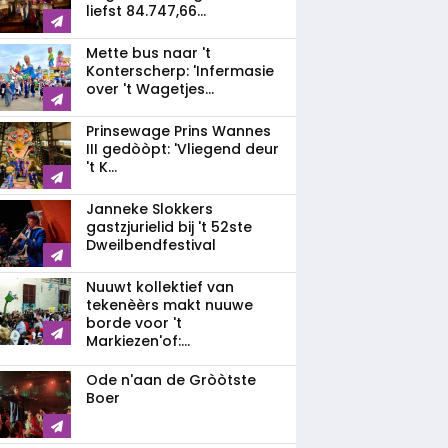
liefst 84.747,66...
Mette bus naar 't
Konterscherp: 'Infermasie
over 't Wagetjes...
Prinsewage Prins Wannes
III gedòòpt: 'Vliegend deur
't K...
Janneke Slokkers
gastzjurielid bij 't 52ste
Dweilbendfestival
Nuuwt kollektief van
tekenèèrs makt nuuwe
borde voor 't
Markiezen'of:...
Ode n'aan de Gròòtste
Boer