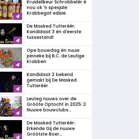
Kruidelikeur Schrobbelèr è
nou ok 'n spesjale
Krabbegat edisie
De Masked Tutterèèr:
Kandidaat 3 én d'eerste
tussestand!
Ope bouwdag én nuuw
pinneke bij B.C. de Leutige
Krabben
Kandidaat 2 bekend
gemakt bij De Masked
Tutterèèr
Leuteg nuuws over de
Gròòte Optocht in 2025: 3
Nuuwe bouwclubs...
De Masked Tutterèèr:
Erkende Gij de nuuwe
Gròòtste Boer...