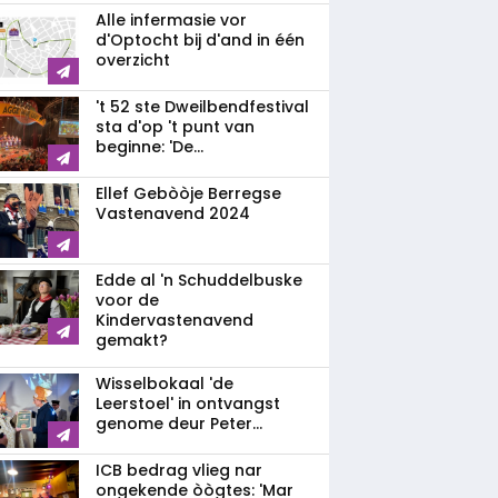
Alle infermasie vor
d'Optocht bij d'and in één
overzicht
't 52 ste Dweilbendfestival
sta d'op 't punt van
beginne: 'De...
Ellef Gebòòje Berregse
Vastenavend 2024
Edde al 'n Schuddelbuske
voor de
Kindervastenavend
gemakt?
Wisselbokaal 'de
Leerstoel' in ontvangst
genome deur Peter...
ICB bedrag vlieg nar
ongekende òògtes: 'Mar