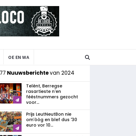
OE EN WA
77
Nuuwsberichte
van 2024
Telènt, Berregse
rasartieste n'en
fééstnummers gezocht
voor...
Prijs LeutNeutBon nie
om'òòg en blef dus '30
euro vor 10...