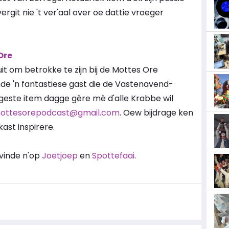
ergit nie 't ver'aal over oe dattie vroeger
Ore
t om betrokke te zijn bij de Mottes Ore
nde 'n fantastiese gast die de Vastenavend-
igeste item dagge gère mè d'alle Krabbe wil
ottesorepodcast@gmail.com
. Oew bijdrage ken
ast inspirere.
 vinde n'op
Joetjoep
en
Spottefaai
.