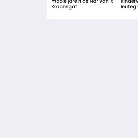
mooie jare n'as Nar van 't
Kinder
Krabbegat
leuteg!