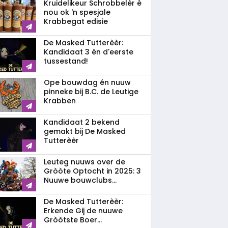
Kruidelikeur Schrobbelèr è
nou ok 'n spesjale
Krabbegat edisie
De Masked Tutterèèr:
Kandidaat 3 én d'eerste
tussestand!
Ope bouwdag én nuuw
pinneke bij B.C. de Leutige
Krabben
Kandidaat 2 bekend
gemakt bij De Masked
Tutterèèr
Leuteg nuuws over de
Gròòte Optocht in 2025: 3
Nuuwe bouwclubs...
De Masked Tutterèèr:
Erkende Gij de nuuwe
Gròòtste Boer...