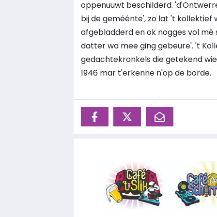
oppenuuwt beschilderd. 'd'Ontwerr
bij de geméénte', zo lat 't kollektie
afgebladderd en ok nogges vol mè st
datter wa mee ging gebeure'. 't Ko
gedachtekronkels die getekend wier
1946 mar t'erkenne n'op de borde.