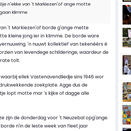
je n'ekke van 't Markiezen'of ange motte
 gaan klimme
 van 't Markiezen'of borde g'ange mette
 kleine jong ier in klimme. De borde ware
 vernuuwing. 'n nuuwt kollektief van tekenèèrs è
rzien van levendege schilderinge, waardeur de
ate tolt.
 waarbij ellek Vastenavendliedje sins 1946 wor
indrukwekkende zoekplate. Agge dus de
e lopt motte mar 's kijke of dagge alle
t ze zijn de donderdag voor 't Neuzebal opg'ange.
 borde n'in de leste week van fleet jaar