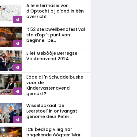
Alle infermasie vor
d'Optocht bij d'and in één
overzicht
't 52 ste Dweilbendfestival
sta d'op 't punt van
beginne: 'De...
Ellef Gebòòje Berregse
Vastenavend 2024
Edde al 'n Schuddelbuske
voor de
Kindervastenavend
gemakt?
Wisselbokaal 'de
Leerstoel' in ontvangst
genome deur Peter...
ICB bedrag vlieg nar
ongekende òògtes: 'Mar