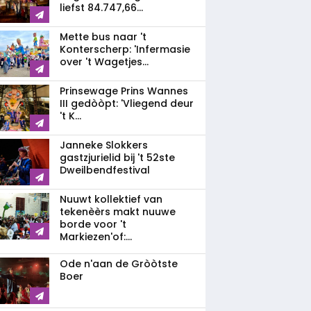
liefst 84.747,66...
Mette bus naar 't
Konterscherp: 'Infermasie
over 't Wagetjes...
Prinsewage Prins Wannes
III gedòòpt: 'Vliegend deur
't K...
Janneke Slokkers
gastzjurielid bij 't 52ste
Dweilbendfestival
Nuuwt kollektief van
tekenèèrs makt nuuwe
borde voor 't
Markiezen'of:...
Ode n'aan de Gròòtste
Boer