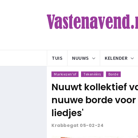
TUIS
NUUWS
KELENDER
Markiezen'of
Tekenèèrs
Borde
Nuuwt kollektief 
nuuwe borde voor 't
liedjes'
Krabbegat 05-02-24