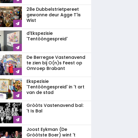
28e Dubbelstrietpereet
gewonne deur Agge T'is
Wist
d'Ekspezisie
'Tentòòngespreid'
De Berregse Vastenavend
te zien bij O(n)s Feest op
Omroep Brabant
Ekspezisie
'Tentòòngespreid' in 't art
van de stad
Gròòts Vastenavend bal:
't Is Bal
Joost Eykman (De
Gròòtste Boer) wint 't