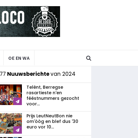
OE EN WA
77
Nuuwsberichte
van 2024
Telènt, Berregse
rasartieste n'en
fééstnummers gezocht
voor...
Prijs LeutNeutBon nie
om'òòg en blef dus '30
euro vor 10...