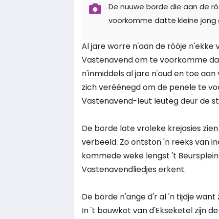
De nuuwe borde die aan de ròò
voorkomme datte kleine jong
Al jare worre n'aan de ròòje n'ekke
Vastenavend om te voorkomme datte
n'inmiddels al jare n'oud en toe aan
zich veréénegd om de penele te voo
Vastenavend-leut leuteg deur de str
De borde late vroleke krejasies zien
verbeeld. Zo ontston 'n reeks van 
kommede weke lengst 't Beurspleintj
Vastenavendliedjes erkent.
De borde n'ange d'r al 'n tijdje wan
In 't bouwkot van d'Ekseketel zijn de