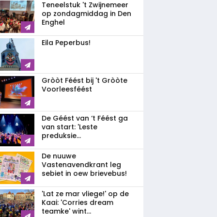
Teneelstuk 't Zwijnemeer
op zondagmiddag in Den
Enghel
Eila Peperbus!
Gròòt Féést bij 't Gròòte
Voorleesféést
De Géést van ‘t Féést ga
van start: 'Leste
preduksie...
De nuuwe
Vastenavendkrant leg
sebiet in oew brievebus!
'Lat ze mar vliege!' op de
Kaai: 'Corries dream
teamke' wint...