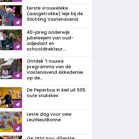
Eerste vrouweleke
(aangetrokke) leje bij de
Stichting Vastenavend
40-jareg onderwijs
jubeleejem van oud-
adjedant en
schooldirekteur...
Ontdek 't nuuwe
pregramma van de
Vastenavend Akkedemie
op de...
De Peperbus in kiel uit 505
oute stukskes
Leste dag voor oew
LeutNeutBonne
Oe zitta nou: d'Eerste