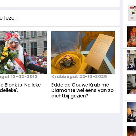
 leze...
gat 12-02-2012
Krabbegat 22-10-2025
 Blonk is 'Nelleke
Edde de Gouwe Krab mè
elleke'.
Diamante wel eens van zo
dichtbij gezien?