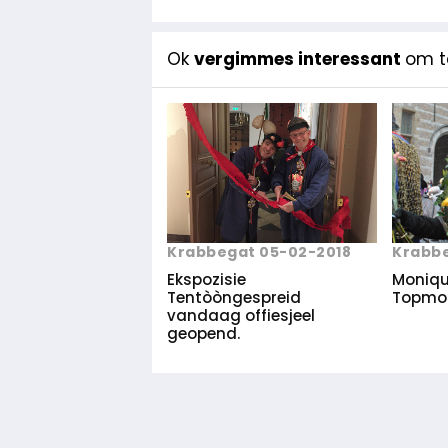
Ok
vergimmes interessant
om te
Krabbe
Krabbegat 05-02-2018
Monique
Ekspozisie
Topmod
Tentòòngespreid
vandaag offiesjeel
geopend.