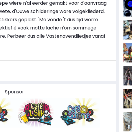
epe wiere n'al eerder gemakt voor d'aanvraag
f wete. d'Ouwe schilderinge ware volgekliederd,
ikkers geplakt. 'Me vonde 't dus tijd worre
llektief è vaak motte lache n'om sommege
e. Perbeer dus alle Vastenavendliedjes vanaf
Sponsor