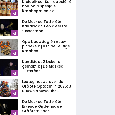
Kruidelikeur Schrobbelèr è
nou ok 'n spesjale
Krabbegat edisie
De Masked Tutterèèr:
Kandidaat 3 én d'eerste
tussestand!
Ope bouwdag én nuuw
pinneke bij B.C. de Leutige
Krabben
Kandidaat 2 bekend
gemakt bij De Masked
Tutterèèr
Leuteg nuuws over de
Gròòte Optocht in 2025: 3
Nuuwe bouwclubs...
De Masked Tutterèèr:
Erkende Gij de nuuwe
Gròòtste Boer...