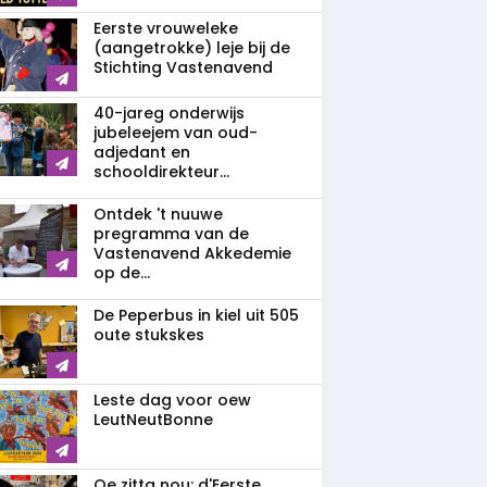
Eerste vrouweleke
(aangetrokke) leje bij de
Stichting Vastenavend
40-jareg onderwijs
jubeleejem van oud-
adjedant en
schooldirekteur...
Ontdek 't nuuwe
pregramma van de
Vastenavend Akkedemie
op de...
De Peperbus in kiel uit 505
oute stukskes
Leste dag voor oew
LeutNeutBonne
Oe zitta nou: d'Eerste