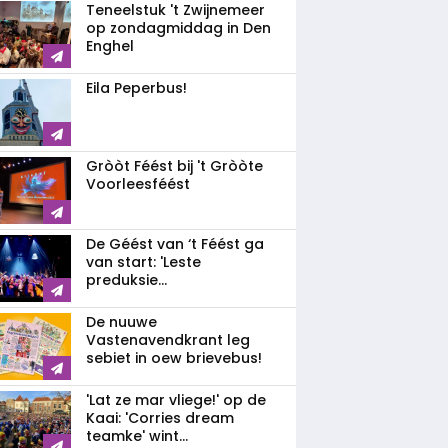
Teneelstuk 't Zwijnemeer
op zondagmiddag in Den
Enghel
Eila Peperbus!
Gròòt Féést bij 't Gròòte
Voorleesféést
De Géést van ‘t Féést ga
van start: 'Leste
preduksie...
De nuuwe
Vastenavendkrant leg
sebiet in oew brievebus!
'Lat ze mar vliege!' op de
Kaai: 'Corries dream
teamke' wint...