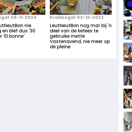
gat 06-11-2024
Krabbegat 02-12-2022
eutNeutBon nie
LeutNeutBon nog mar bij 'n
en blef dus '30
deel van de kefees te
r 10 bonne'
gebruike mette
Vastenavend, nie meer op
de pleine