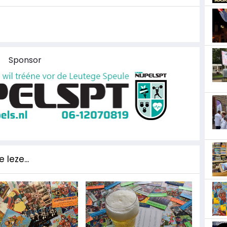
Sponsor
 leze...