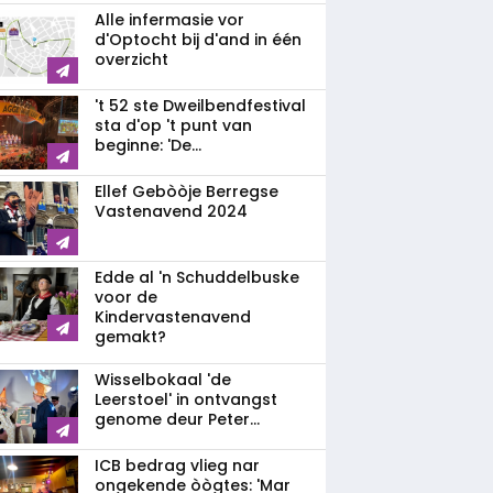
Alle infermasie vor
d'Optocht bij d'and in één
overzicht
't 52 ste Dweilbendfestival
sta d'op 't punt van
beginne: 'De...
Ellef Gebòòje Berregse
Vastenavend 2024
Edde al 'n Schuddelbuske
voor de
Kindervastenavend
gemakt?
Wisselbokaal 'de
Leerstoel' in ontvangst
genome deur Peter...
ICB bedrag vlieg nar
ongekende òògtes: 'Mar