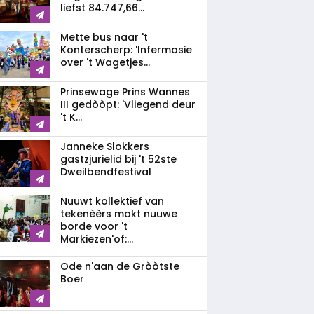
liefst 84.747,66...
Mette bus naar 't
Konterscherp: 'Infermasie
over 't Wagetjes...
Prinsewage Prins Wannes
III gedòòpt: 'Vliegend deur
't K...
Janneke Slokkers
gastzjurielid bij 't 52ste
Dweilbendfestival
Nuuwt kollektief van
tekenèèrs makt nuuwe
borde voor 't
Markiezen'of:...
Ode n'aan de Gròòtste
Boer