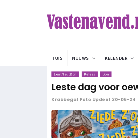
TUIS
NUUWS
KELENDER
LeutNeutBon
Kefees
Bon
Leste dag voor o
Krabbegat Foto Updeet 30-06-24