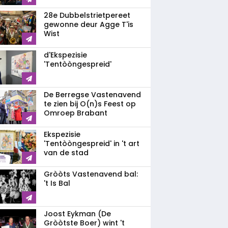
28e Dubbelstrietpereet
gewonne deur Agge T'is
Wist
d'Ekspezisie
'Tentòòngespreid'
De Berregse Vastenavend
te zien bij O(n)s Feest op
Omroep Brabant
Ekspezisie
'Tentòòngespreid' in 't art
van de stad
Gròòts Vastenavend bal:
't Is Bal
Joost Eykman (De
Gròòtste Boer) wint 't