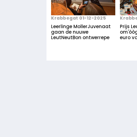
Krabbegat 01-12-2025
Krabbe
Leerlinge MollerJuvenaat
Prijs L
gaan de nuuwe
om'òòg 
LeutNeutBon ontwerrepe
euro vo