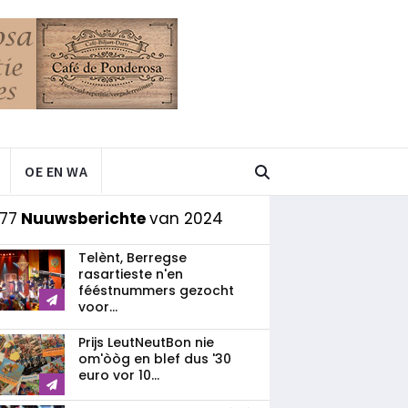
OE EN WA
77
Nuuwsberichte
van 2024
Telènt, Berregse
rasartieste n'en
fééstnummers gezocht
voor...
Prijs LeutNeutBon nie
om'òòg en blef dus '30
euro vor 10...