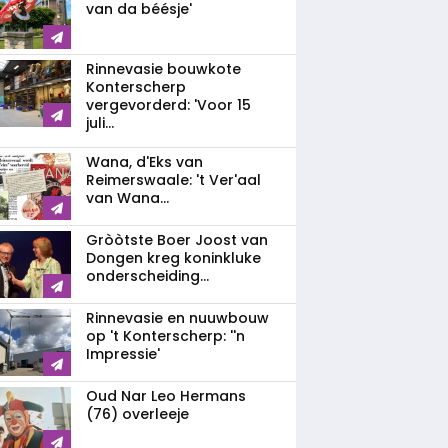
van da béésje'
Rinnevasie bouwkote
Konterscherp
vergevorderd: 'Voor 15
juli...
Wana, d'Eks van
Reimerswaale: 't Ver'aal
van Wana...
Gròòtste Boer Joost van
Dongen kreg koninkluke
onderscheiding...
Rinnevasie en nuuwbouw
op 't Konterscherp: ''n
Impressie'
Oud Nar Leo Hermans
(76) overleeje