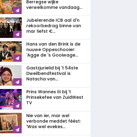
Berregse wijke
verwelkomme vandaag...
Jubelerende ICB aal d'n
rekoorbedrag binne van
mar liefst €...
Hans van den Brink is de
nuuwe Oppeschooier:
'Agge de 's Gooiwage...
Gastzjurielid bij 't 54ste
Dweilbendfestival is
Natacha van...
Prins Wannes III bij 't
Prinsekefee van ZuidWest
TV
Nie van ier, mar wel
verbonde meddet féést:
'Was wel evekes...