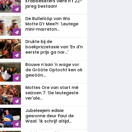
Krabbesisters viere n't 22-
jareg bestaan!
De Bullelòòp van Wa
Motte D'r Mee?!: 'Leutege
mini-marreton...
Drukte bij de
boekprizzetasie van 'En d'n
eerste prijs ga nar...'
Bouwe n'aan 'n wage vor
de Gròòte Optocht ken ok
gewòòn...
Mottes Ore van start mè
seizoen 7: 'De leutegeste
ver'ale...
Jubeleejem edisie
gewonne deur Paul de
Waal: 'Ik schrijf altijd...