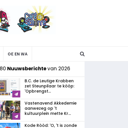
OE EN WA
 80
Nuuwsberichte
van 2026
B.C. de Leutige Krabben
zet Steunpilaar te kòòp:
'Opbrengst...
Vastenavend Akkedemie
aanwezeg op 't
kultuurplein mette Kr...
Kode Ròòd: 'O, 't is zonde