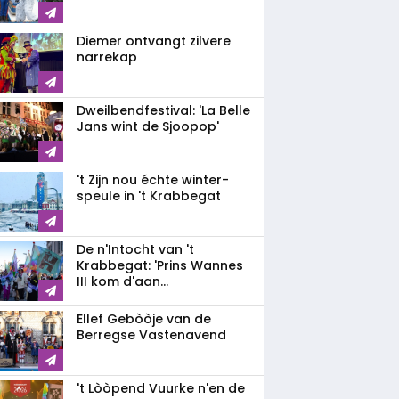
Diemer ontvangt zilvere
narrekap
Dweilbendfestival: 'La Belle
Jans wint de Sjoopop'
't Zijn nou échte winter-
speule in 't Krabbegat
De n'Intocht van 't
Krabbegat: 'Prins Wannes
III kom d'aan...
Ellef Gebòòje van de
Berregse Vastenavend
't Lòòpend Vuurke n'en de