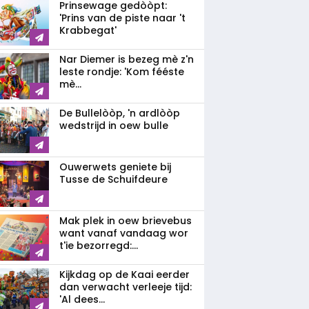
Prinsewage gedòòpt:
'Prins van de piste naar 't
Krabbegat'
Nar Diemer is bezeg mè z'n
leste rondje: 'Kom fééste
mè...
De Bullelòòp, 'n ardlòòp
wedstrijd in oew bulle
Ouwerwets geniete bij
Tusse de Schuifdeure
Mak plek in oew brievebus
want vanaf vandaag wor
t'ie bezorregd:...
Kijkdag op de Kaai eerder
dan verwacht verleeje tijd:
'Al dees...