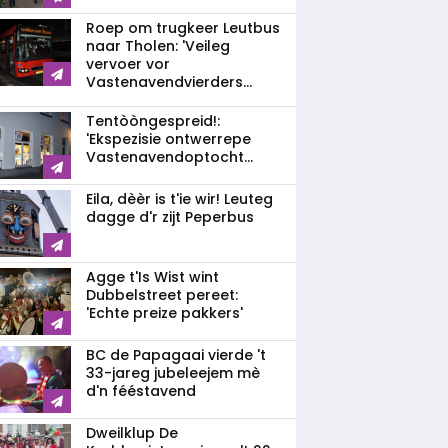
Roep om trugkeer Leutbus
naar Tholen: 'Veileg
vervoer vor
Vastenavendvierders...
Tentòòngespreid!:
'Ekspezisie ontwerrepe
Vastenavendoptocht...
Eila, dèèr is t'ie wir! Leuteg
dagge d'r zijt Peperbus
Agge t'Is Wist wint
Dubbelstreet pereet:
'Echte preize pakkers'
BC de Papagaai vierde 't
33-jareg jubeleejem mè
d'n fééstavend
Dweilklup De