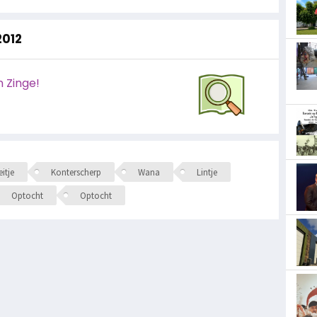
2012
n Zinge!
itje
Konterscherp
Wana
Lintje
Optocht
Optocht