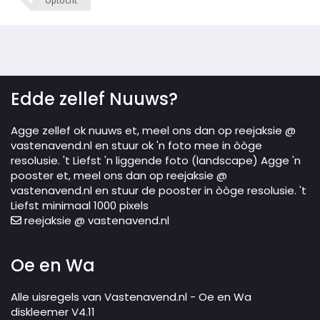
Optocht
Edde zellef Nuuws?
Agge zellef ok nuuws et, meel ons dan op reejaksie @
vastenavend.nl en stuur ok 'n foto mee in òòge
resolusie. 't Liefst 'n liggende foto (landscape) Agge 'n
pooster et, meel ons dan op reejaksie @
vastenavend.nl en stuur de pooster in òòge resolusie. 't
Liefst minimaal 1000 pixels
reejaksie @ vastenavend.nl
Oe en Wa
Alle uisregels van Vastenavend.nl - Oe en Wa
diskleemer V4.11