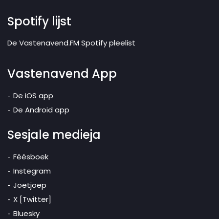
Spotify lijst
De Vastenavend.FM Spotify pleelist
Vastenavend App
De iOS app
De Android app
Sesjale medieja
Féésboek
Instegram
Joetjoep
X [Twitter]
Bluesky