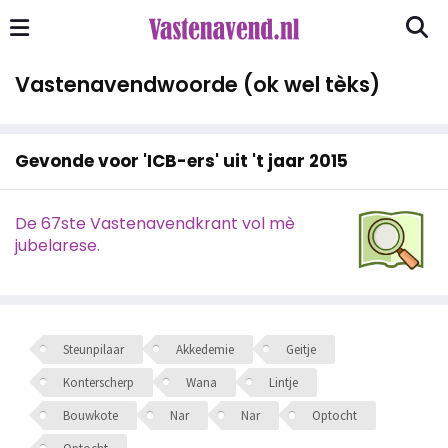
Vastenavendwoorde (ok wel tèks)
Gevonde voor 'ICB-ers' uit 't jaar 2015
De 67ste Vastenavendkrant vol mè
jubelarese.
Steunpilaar
Akkedemie
Geitje
Konterscherp
Wana
Lintje
Bouwkote
Nar
Nar
Optocht