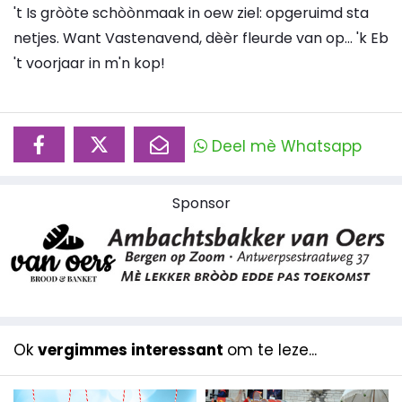
't Is gròòte schòònmaak in oew ziel: opgeruimd sta
netjes. Want Vastenavend, dèèr fleurde van op... 'k Eb
't voorjaar in m'n kop!
Deel mè Whatsapp
Sponsor
Ok
vergimmes interessant
om te leze...