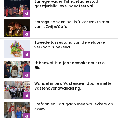
Burregervader Tullepetaonestad
gastzjurielid Dweilbandfestival.
Berregs Boek en Bal in 't Vestzaktejater
van 't Zwijns'òòfd.
Tweede tussestand van de Veldteke
verkòòp is bekend.
Ebbedweil is di jaar gemakt deur Eric
Elich.
Wandel in oew Vastenavendbulle mette
Vastenavendwandeling.
Stefaan en Bart gaan mee wa lekkers op
sjouw.