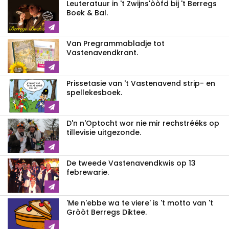
Leuteratuur in 't Zwijns'òòfd bij 't Berregs
Boek & Bal.
Van Pregrammabladje tot
Vastenavendkrant.
Prissetasie van 't Vastenavend strip- en
spellekesboek.
D'n n'Optocht wor nie mir rechstrééks op
tillevisie uitgezonde.
De tweede Vastenavendkwis op 13
febrewarie.
'Me n'ebbe wa te viere' is 't motto van 't
Gròòt Berregs Diktee.