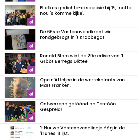
Ellefkes gedichte-ekspesisie bij 'Ei, motte
nou 's komme kijke'.
De 66ste Vastenavendkrant wir
rondgebrogt in 't Krabbegat
Ronald Blom wint de 20e edisie van 't
Gròòt Berregs Diktee.
Ope n'Atteljee in de werrekplaats van
Mart Franken.
Ontwerrepe getòònd op Tentòòn
Gespreid!
't Nuuwe Vastenavendliedje òòg in de
'iTunes' itlijst.