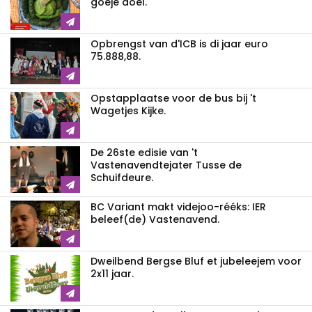
goeje doel.
Opbrengst van d'ICB is di jaar euro
75.888,88.
Opstapplaatse voor de bus bij 't
Wagetjes Kijke.
De 26ste edisie van 't
Vastenavendtejater Tusse de
Schuifdeure.
BC Variant makt videjoo-rééks: IER
beleef(de) Vastenavend.
Dweilbend Bergse Bluf et jubeleejem voor
2x11 jaar.