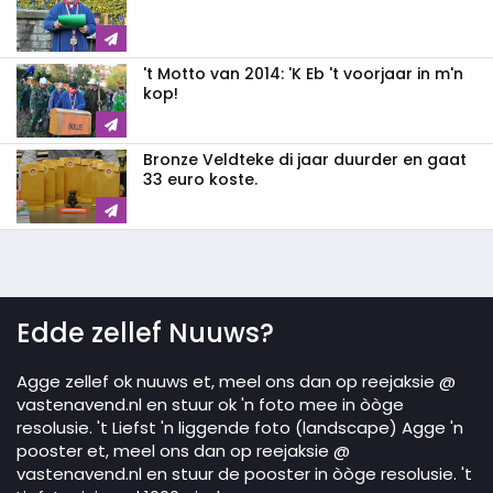
't Motto van 2014: 'K Eb 't voorjaar in m'n
kop!
Bronze Veldteke di jaar duurder en gaat
33 euro koste.
Edde zellef Nuuws?
Agge zellef ok nuuws et, meel ons dan op reejaksie @
vastenavend.nl en stuur ok 'n foto mee in òòge
resolusie. 't Liefst 'n liggende foto (landscape) Agge 'n
pooster et, meel ons dan op reejaksie @
vastenavend.nl en stuur de pooster in òòge resolusie. 't