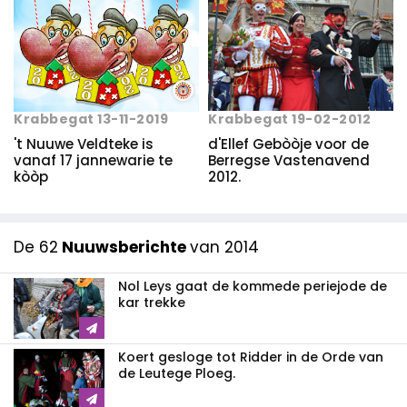
Krabbegat 19-02-2012
Krabbegat 13-11-2019
d'Ellef Gebòòje voor de
't Nuuwe Veldteke is
Berregse Vastenavend
vanaf 17 jannewarie te
2012.
kòòp
De 62
Nuuwsberichte
van 2014
Nol Leys gaat de kommede periejode de
kar trekke
Koert gesloge tot Ridder in de Orde van
de Leutege Ploeg.