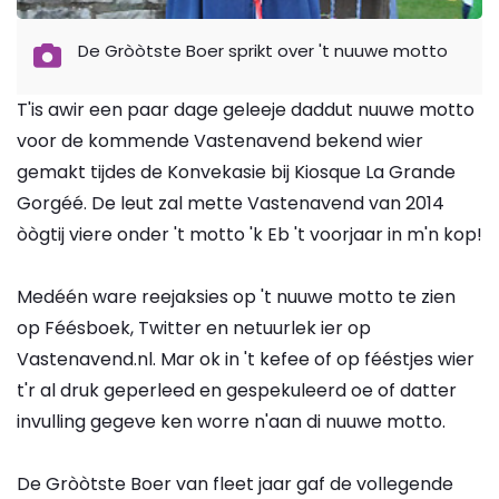
De Gròòtste Boer sprikt over 't nuuwe motto
T'is awir een paar dage geleeje daddut nuuwe motto
voor de kommende Vastenavend bekend wier
gemakt tijdes de Konvekasie bij Kiosque La Grande
Gorgéé. De leut zal mette Vastenavend van 2014
òògtij viere onder 't motto 'k Eb 't voorjaar in m'n kop!
Medéén ware reejaksies op 't nuuwe motto te zien
op Féésboek, Twitter en netuurlek ier op
Vastenavend.nl. Mar ok in 't kefee of op fééstjes wier
t'r al druk geperleed en gespekuleerd oe of datter
invulling gegeve ken worre n'aan di nuuwe motto.
De Gròòtste Boer van fleet jaar gaf de vollegende