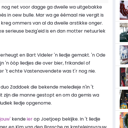
t nog net voor dagge ga dweile wa uitgebakke
s in oew bulle. Mar wa ge éémaal nie vergit is
 kreg ommers van al da dweile arstikke onger.
kke serieuse bezig'eid is en dan motter netuurlek
heugt en Bart Videler 'n liedje gemakt. 'n Ode
 'n òòp liedjes die over bier, frikandel of
er 't echte Vastenavendete was t'r nog nie.
duo Zaddoek die bekende meledieje n'in 't
t zijn die manne gestopt en om da gemis wa
udiek liedje opgenome.
jouw'
kende
ier
op Joetjoep bekijke. In 't liedje
lager en Kim van den Bossche as kasteleinsvrouw.