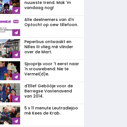
nuuwste trend. Mak 'm
vandaag nog!
Alle deelnemers van d'n
Optocht op oew tillefoon.
Peperbus ontwaakt en
Nilles III vlieg mè vlinder
over de Mart.
Sjooprijs voor 't eerst naar
'n vrouwebend: Nie te
Vermei(d)e.
d'Ellef Gebòòje voor de
Berregse Vastenavend
van 2014.
5 x 11 menute Leutradiejoo
mè Kees de Krab.