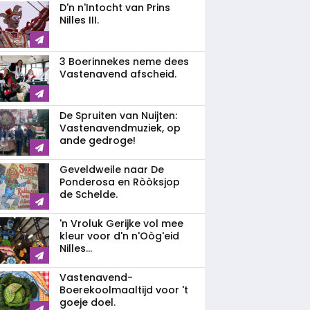
D'n n'Intocht van Prins
Nilles III.
3 Boerinnekes neme dees
Vastenavend afscheid.
De Spruiten van Nuijten:
Vastenavendmuziek, op
ande gedroge!
Geveldweile naar De
Ponderosa en Ròòksjop
de Schelde.
'n Vroluk Gerijke vol mee
kleur voor d'n n'Oòg'eid
Nilles...
Vastenavend-
Boerekoolmaaltijd voor 't
goeje doel.