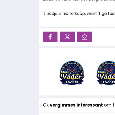
't Liedje is nie te kòòp, want 't ga te
Ok
vergimmes interessant
om te