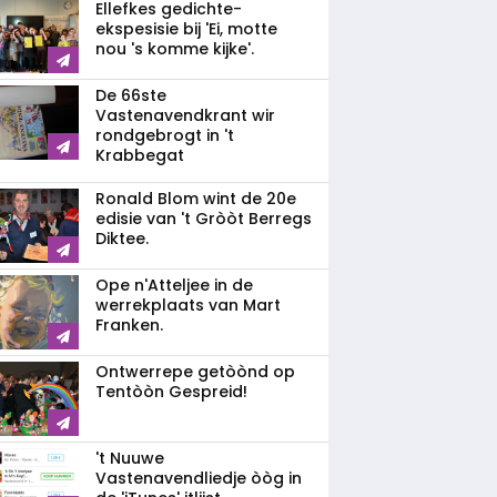
Ellefkes gedichte-
ekspesisie bij 'Ei, motte
nou 's komme kijke'.
De 66ste
Vastenavendkrant wir
rondgebrogt in 't
Krabbegat
Ronald Blom wint de 20e
edisie van 't Gròòt Berregs
Diktee.
Ope n'Atteljee in de
werrekplaats van Mart
Franken.
Ontwerrepe getòònd op
Tentòòn Gespreid!
't Nuuwe
Vastenavendliedje òòg in