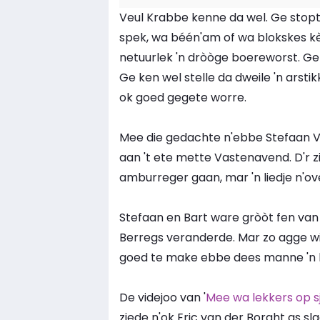
Veul Krabbe kenne da wel. Ge stop
spek, wa béén'am of wa blokskes kèè
netuurlek 'n dròòge boereworst. Ge
Ge ken wel stelle da dweile 'n arsti
ok goed gegete worre.
Mee die gedachte n'ebbe Stefaan Ver
aan 't ete mette Vastenavend. D'r zijn
amburreger gaan, mar 'n liedje n'ov
Stefaan en Bart ware gròòt fen van 
Berregs veranderde. Mar zo agge wi
goed te make ebbe dees manne 'n l
De videjoo van '
Mee wa lekkers op s
ziede n'ok Eric van der Borght as s