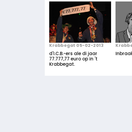
Krabbegat 05-02-2013
Krabbe
d'I.C.B.-ers ale di jaar
Inbraak
77.777,77 euro op in 't
Krabbegat.