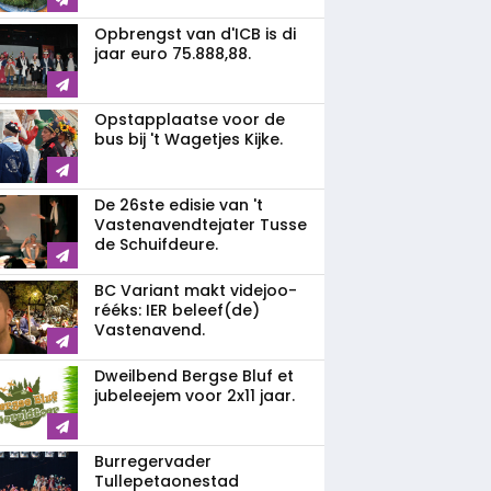
Opbrengst van d'ICB is di
jaar euro 75.888,88.
Opstapplaatse voor de
bus bij 't Wagetjes Kijke.
De 26ste edisie van 't
Vastenavendtejater Tusse
de Schuifdeure.
BC Variant makt videjoo-
rééks: IER beleef(de)
Vastenavend.
Dweilbend Bergse Bluf et
jubeleejem voor 2x11 jaar.
Burregervader
Tullepetaonestad