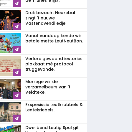
de 'iTunes' itlijst.
Druk bezocht Neuzebal
zingt 't nuuwe
Vastenavendliedje.
Vanaf vandaag kende wir
betale mette LeutNeutBon.
Verlore gewaand iestories
plakkaat mè protocol
truggevonde.
Morrege wir de
verzamelbeurs van 't
Veldteke.
Ekspesissie Leutkrabbels &
Lentekriebels.
Dweilbend Leutig Spul gif