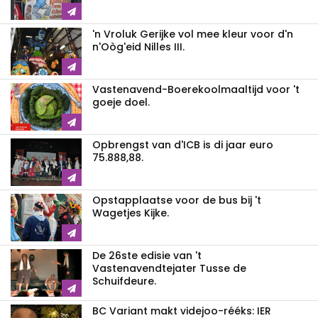
'n Vroluk Gerijke vol mee kleur voor d'n
n'Oòg'eid Nilles III.
Vastenavend-Boerekoolmaaltijd voor 't
goeje doel.
Opbrengst van d'ICB is di jaar euro
75.888,88.
Opstapplaatse voor de bus bij 't
Wagetjes Kijke.
De 26ste edisie van 't
Vastenavendtejater Tusse de
Schuifdeure.
BC Variant makt videjoo-rééks: IER