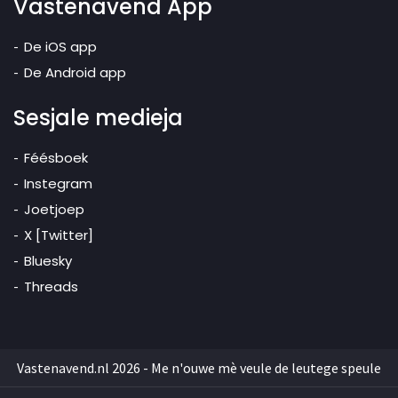
Vastenavend App
De iOS app
De Android app
Sesjale medieja
Féésboek
Instegram
Joetjoep
X [Twitter]
Bluesky
Threads
Vastenavend.nl 2026 - Me n'ouwe mè veule de leutege speule