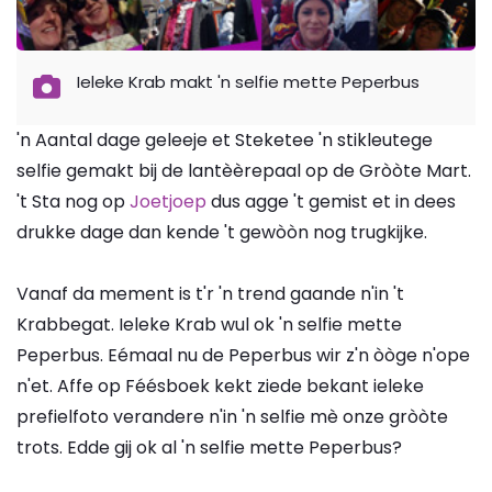
Ieleke Krab makt 'n selfie mette Peperbus
'n Aantal dage geleeje et Steketee 'n stikleutege
selfie gemakt bij de lantèèrepaal op de Gròòte Mart.
't Sta nog op
Joetjoep
dus agge 't gemist et in dees
drukke dage dan kende 't gewòòn nog trugkijke.
Vanaf da mement is t'r 'n trend gaande n'in 't
Krabbegat. Ieleke Krab wul ok 'n selfie mette
Peperbus. Eémaal nu de Peperbus wir z'n òòge n'ope
n'et. Affe op Féésboek kekt ziede bekant ieleke
prefielfoto verandere n'in 'n selfie mè onze gròòte
trots. Edde gij ok al 'n selfie mette Peperbus?