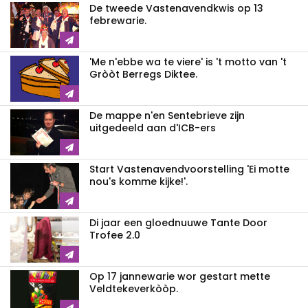
De tweede Vastenavendkwis op 13
febrewarie.
'Me n'ebbe wa te viere' is 't motto van 't
Gròòt Berregs Diktee.
De mappe n'en Sentebrieve zijn
uitgedeeld aan d'ICB-ers
Start Vastenavendvoorstelling 'Ei motte
nou's komme kijke!'.
Di jaar een gloednuuwe Tante Door
Trofee 2.0
Op 17 jannewarie wor gestart mette
Veldtekeverkòòp.