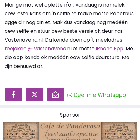
Mar ge mot wel oplette n'or, vandaag is namelek
oew leste kans om 'n selfie te make mette Peperbus
agge d'r nog gin et. Mak dus vandaag nog medéén
oew selfie en stuur oew beste versie ok deur nar
Vastenavend.nl. Da kende doen op 't meeladres
reejaksie @ vastenavend.nl
of mette
iPhone Epp
. Mè
die epp kende ok medéén oew selfie deursture. Me
zijn benuuwd or.
Deel mè Whatsapp
Sponsor