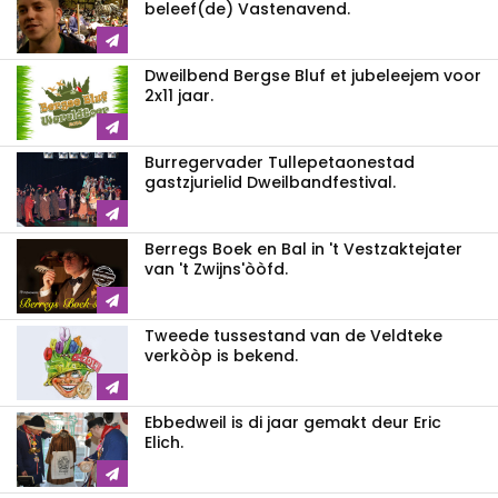
beleef(de) Vastenavend.
Dweilbend Bergse Bluf et jubeleejem voor
2x11 jaar.
Burregervader Tullepetaonestad
gastzjurielid Dweilbandfestival.
Berregs Boek en Bal in 't Vestzaktejater
van 't Zwijns'òòfd.
Tweede tussestand van de Veldteke
verkòòp is bekend.
Ebbedweil is di jaar gemakt deur Eric
Elich.