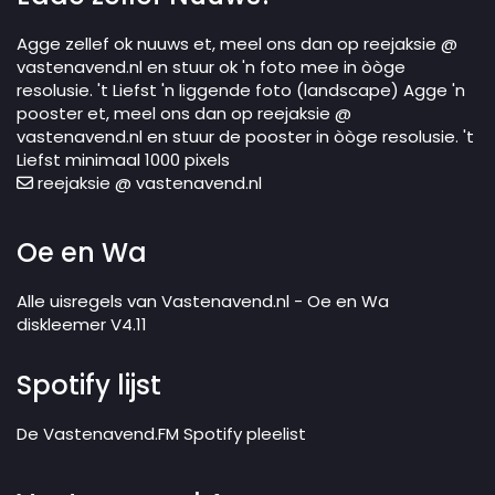
Agge zellef ok nuuws et, meel ons dan op reejaksie @
vastenavend.nl en stuur ok 'n foto mee in òòge
resolusie. 't Liefst 'n liggende foto (landscape) Agge 'n
pooster et, meel ons dan op reejaksie @
vastenavend.nl en stuur de pooster in òòge resolusie. 't
Liefst minimaal 1000 pixels
reejaksie @ vastenavend.nl
Oe en Wa
Alle uisregels van Vastenavend.nl - Oe en Wa
diskleemer V4.11
Spotify lijst
De Vastenavend.FM Spotify pleelist