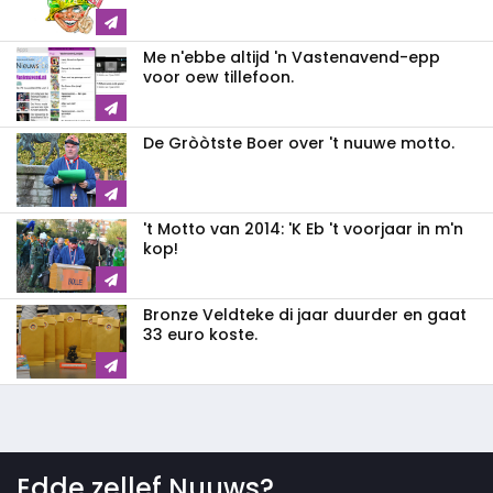
Me n'ebbe altijd 'n Vastenavend-epp
voor oew tillefoon.
De Gròòtste Boer over 't nuuwe motto.
't Motto van 2014: 'K Eb 't voorjaar in m'n
kop!
Bronze Veldteke di jaar duurder en gaat
33 euro koste.
Edde zellef Nuuws?