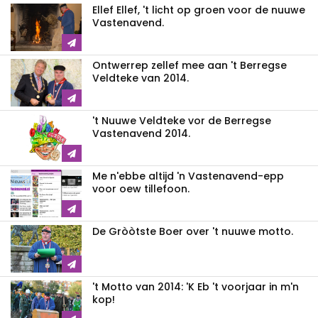
Ellef Ellef, 't licht op groen voor de nuuwe
Vastenavend.
Ontwerrep zellef mee aan 't Berregse
Veldteke van 2014.
't Nuuwe Veldteke vor de Berregse
Vastenavend 2014.
Me n'ebbe altijd 'n Vastenavend-epp
voor oew tillefoon.
De Gròòtste Boer over 't nuuwe motto.
't Motto van 2014: 'K Eb 't voorjaar in m'n
kop!