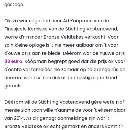
gestege.
Ok, zo wor uitgelèèd deur Ad Kòòpman van de
Finesjeele Kemissie van de Stichting Vastenavend,
worre d'r minder Bronze Veldtekes verkocht. Voor
zo'n kleine oplage is 't nie meer aalbaar om 't voor
d'ouwe prijs aan te biede. Dèèrom wor de nuuwe prijs
33 euro
. Kòòpman begrept goed dat die prijs ok voor
d'echte verzamelèèr nie zomaar op te brenge n'is en
dèèrom wor dus nou dus al de prijsstijging bekend
gemakt.
Dèèrom wil de Stichting Vastenavend gère wete n'of
mense zich toch wille n'aanmelde voor 't eksemplaar
van 2014. As d'r genogt aanmeldinge zijn wor 't
Bronze Veldteke ok echt gemakt en anders komt t'r