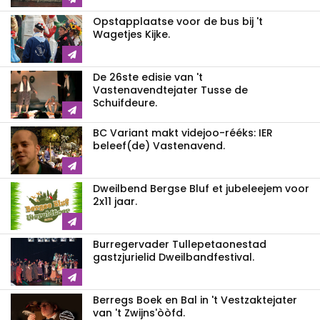
Opstapplaatse voor de bus bij 't
Wagetjes Kijke.
De 26ste edisie van 't
Vastenavendtejater Tusse de
Schuifdeure.
BC Variant makt videjoo-rééks: IER
beleef(de) Vastenavend.
Dweilbend Bergse Bluf et jubeleejem voor
2x11 jaar.
Burregervader Tullepetaonestad
gastzjurielid Dweilbandfestival.
Berregs Boek en Bal in 't Vestzaktejater
van 't Zwijns'òòfd.