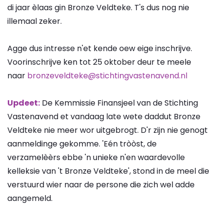
di jaar èlaas gin Bronze Veldteke. T's dus nog nie
illemaal zeker.
Agge dus intresse n'et kende oew eige inschrijve.
Voorinschrijve ken tot 25 oktober deur te meele
naar
bronzeveldteke@stichtingvastenavend.nl
Updeet:
De Kemmissie Finansjeel van de Stichting
Vastenavend et vandaag late wete daddut Bronze
Veldteke nie meer wor uitgebrogt. D'r zijn nie genogt
aanmeldinge gekomme. 'Eén tròòst, de
verzamelèèrs ebbe 'n unieke n'en waardevolle
kelleksie van 't Bronze Veldteke', stond in de meel die
verstuurd wier naar de persone die zich wel adde
aangemeld.