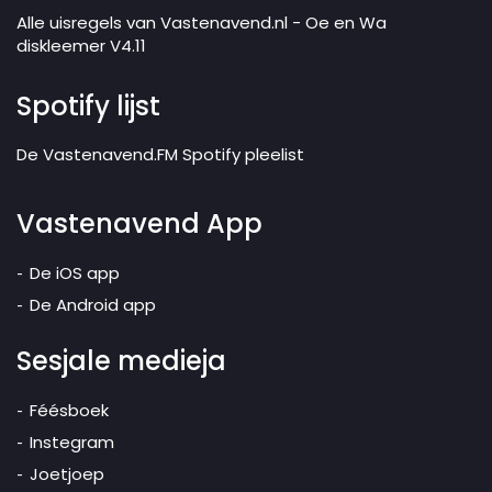
Alle uisregels van Vastenavend.nl - Oe en Wa
diskleemer V4.11
Spotify lijst
De Vastenavend.FM Spotify pleelist
Vastenavend App
De iOS app
De Android app
Sesjale medieja
Féésboek
Instegram
Joetjoep