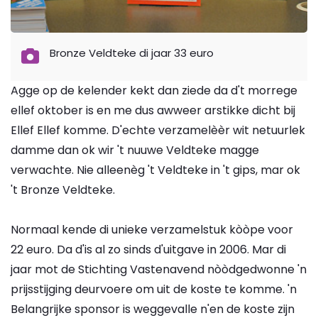
Bronze Veldteke di jaar 33 euro
Agge op de kelender kekt dan ziede da d't morrege
ellef oktober is en me dus awweer arstikke dicht bij
Ellef Ellef komme. D'echte verzamelèèr wit netuurlek
damme dan ok wir 't nuuwe Veldteke magge
verwachte. Nie alleenèg 't Veldteke in 't gips, mar ok
't Bronze Veldteke.
Normaal kende di unieke verzamelstuk kòòpe voor
22 euro. Da d'is al zo sinds d'uitgave in 2006. Mar di
jaar mot de Stichting Vastenavend nòòdgedwonne 'n
prijsstijging deurvoere om uit de koste te komme. 'n
Belangrijke sponsor is weggevalle n'en de koste zijn