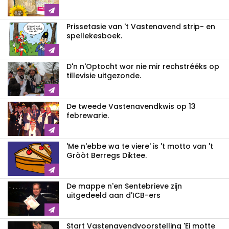
Prissetasie van 't Vastenavend strip- en
spellekesboek.
D'n n'Optocht wor nie mir rechstrééks op
tillevisie uitgezonde.
De tweede Vastenavendkwis op 13
febrewarie.
'Me n'ebbe wa te viere' is 't motto van 't
Gròòt Berregs Diktee.
De mappe n'en Sentebrieve zijn
uitgedeeld aan d'ICB-ers
Start Vastenavendvoorstelling 'Ei motte