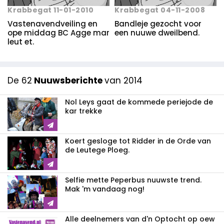
Krabbegat 11-01-2010
Krabbegat 04-11-2008
Vastenavendveiling en
Bandleje gezocht voor
ope middag BC Agge mar
een nuuwe dweilbend.
leut et.
De 62
Nuuwsberichte
van 2014
Nol Leys gaat de kommede periejode de
kar trekke
Koert gesloge tot Ridder in de Orde van
de Leutege Ploeg.
Selfie mette Peperbus nuuwste trend.
Mak 'm vandaag nog!
Alle deelnemers van d'n Optocht op oew