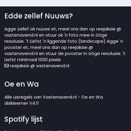
Edde zellef Nuuws?
Agge zellef ok nuuws et, meel ons dan op reejaksie @
vastenavend.nl en stuur ok 'n foto mee in òòge
resolusie. 't Liefst 'n liggende foto (landscape) Agge 'n
pooster et, meel ons dan op reejaksie @
vastenavend.nl en stuur de pooster in òòge resolusie. 't
Liefst minimaal 1000 pixels
reejaksie @ vastenavend.nl
Oe en Wa
Alle uisregels van Vastenavend.nl - Oe en Wa
diskleemer V4.11
Spotify lijst