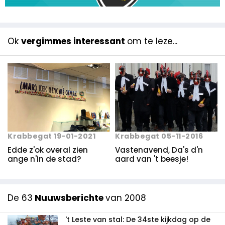
Ok
vergimmes interessant
om te leze...
Krabbegat 19-01-2021
Krabbegat 05-11-2016
Edde z'ok overal zien
Vastenavend, Da's d'n
ange n'in de stad?
aard van 't beesje!
De 63
Nuuwsberichte
van 2008
't Leste van stal: De 34ste kijkdag op de