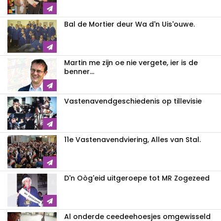
Bal de Mortier deur Wa d'n Uis'ouwe.
Martin me zijn oe nie vergete, ier is de
benner...
Vastenavend­geschiedenis op tillevisie
11e Vastenavendviering, Alles van Stal.
D'n Oòg'eid uitgeroepe tot MR Zogezeed
Al onderde ceedeehoesjes omgewisseld