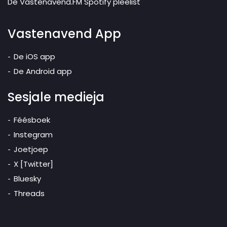
De Vastenavend.FM Spotify pleelist
Vastenavend App
De iOS app
De Android app
Sesjale medieja
Féésboek
Instegram
Joetjoep
X [Twitter]
Bluesky
Threads