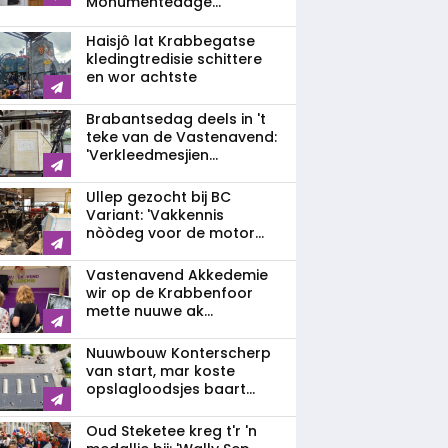
Monumentedage...
Haisjô lat Krabbegatse
kledingtredisie schittere
en wor achtste
Brabantsedag deels in 't
teke van de Vastenavend:
'Verkleedmesjien...
Ullep gezocht bij BC
Variant: 'Vakkennis
nòòdeg voor de motor...
Vastenavend Akkedemie
wir op de Krabbenfoor
mette nuuwe ak...
Nuuwbouw Konterscherp
van start, mar koste
opslagloodsjes baart...
Oud Steketee kreg t'r 'n