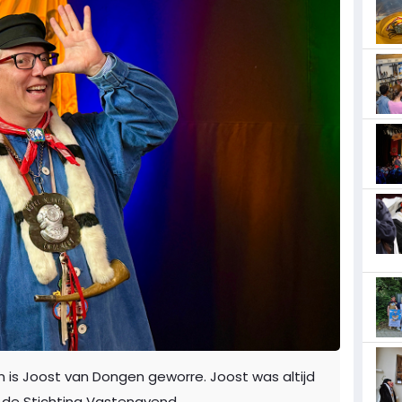
 is Joost van Dongen geworre. Joost was altijd
n de Stichting Vastenavend