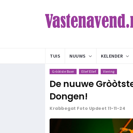
TUIS
NUUWS
KELENDER
Gròòtste Boer
Ellef Ellef
Viering
De nuuwe Gròòtste 
Dongen!
Krabbegat Foto Updeet 11-11-24