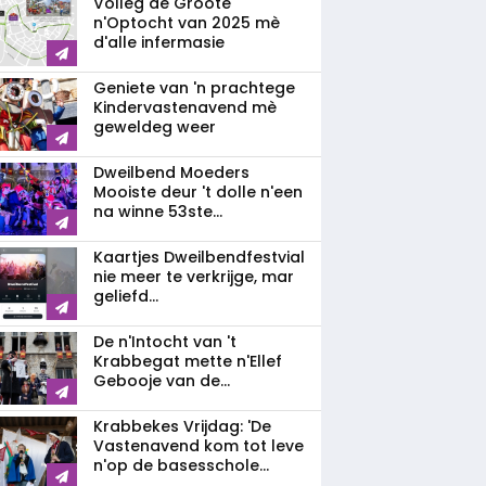
Volleg de Gròòte
n'Optocht van 2025 mè
d'alle infermasie
Geniete van 'n prachtege
Kindervastenavend mè
geweldeg weer
Dweilbend Moeders
Mooiste deur 't dolle n'een
na winne 53ste...
Kaartjes Dweilbendfestvial
nie meer te verkrijge, mar
geliefd...
De n'Intocht van 't
Krabbegat mette n'Ellef
Gebooje van de...
Krabbekes Vrijdag: 'De
Vastenavend kom tot leve
n'op de basesschole...