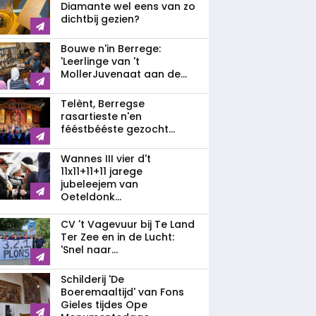
Diamante wel eens van zo
dichtbij gezien?
Bouwe n'in Berrege:
'Leerlinge van 't
MollerJuvenaat aan de...
Telènt, Berregse
rasartieste n'en
fééstbééste gezocht...
Wannes III vier d't
11x11+11+11 jarege
jubeleejem van
Oeteldonk...
CV 't Vagevuur bij Te Land
Ter Zee en in de Lucht:
'Snel naar...
Schilderij 'De
Boeremaaltijd' van Fons
Gieles tijdes Ope