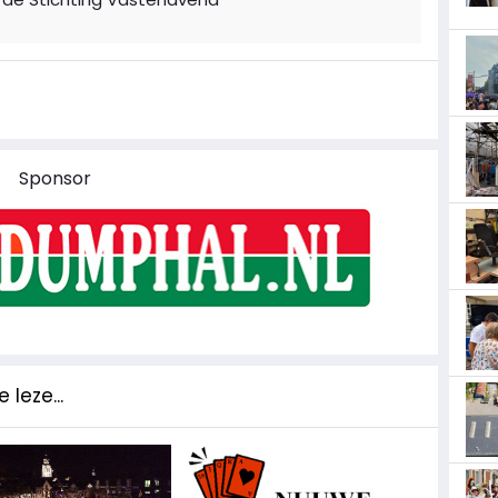
Sponsor
 leze...