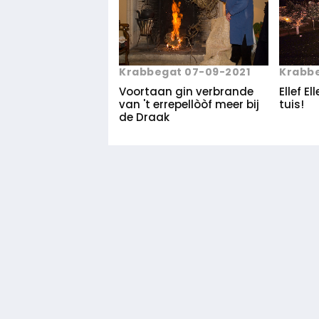
Krabbegat 07-09-2021
Krabbe
Voortaan gin verbrande
Ellef El
van 't errepellòòf meer bij
tuis!
de Draak