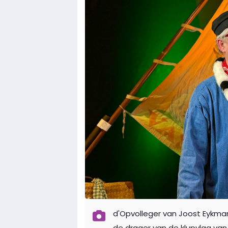
d'Opvolleger van Joost Eykman
de drager van de klupvlag va