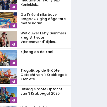
medallie bij: 'Wally Sep
Koninkluk...
Ga t'r écht niks bove
Berge? Ok ging òòge tore
mette naam...
Wet'ouwer Letty Demmers
kreg 'Art voor
Vastenavend' tijdes...
Kijkdag op de Kaai
Trugblik op de Gròòte
Optocht van 't Krabbegat:
'Geniete...
Uitslag Gròòte Optocht
van 't Krabbegat 2025