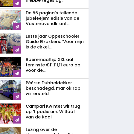
n'ebbe tegeslag...
De 56 pagina's tellende
jubeleejem edisie van de
Vastenavendkrant...
Leste jaar Oppeschooier
Guido Elzakkers: 'Voor mijn
is de cirkel...
Boeremaaltijd XXL aal
teminste €11.111,11 euro op
voor de...
Pèèrse Dubbeldekker
beschadegd, mar ok rap
wir ersteld
Campari Kwintet wir trug
op 't podiejum: Witlòòf
van de Kaai
Lezing over de