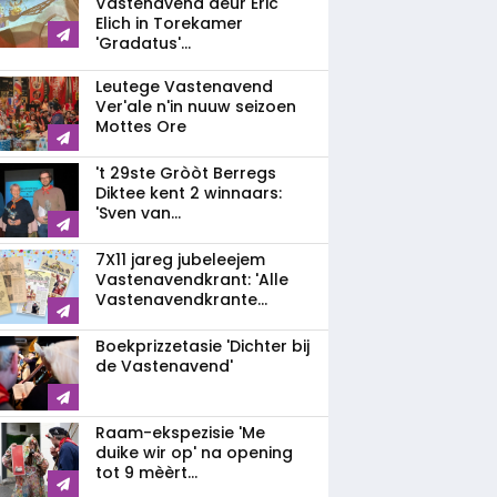
Vastenavend deur Eric
Elich in Torekamer
'Gradatus'...
Leutege Vastenavend
Ver'ale n'in nuuw seizoen
Mottes Ore
't 29ste Gròòt Berregs
Diktee kent 2 winnaars:
'Sven van...
7X11 jareg jubeleejem
Vastenavendkrant: 'Alle
Vastenavendkrante...
Boekprizzetasie 'Dichter bij
de Vastenavend'
Raam-ekspezisie 'Me
duike wir op' na opening
tot 9 mèèrt...