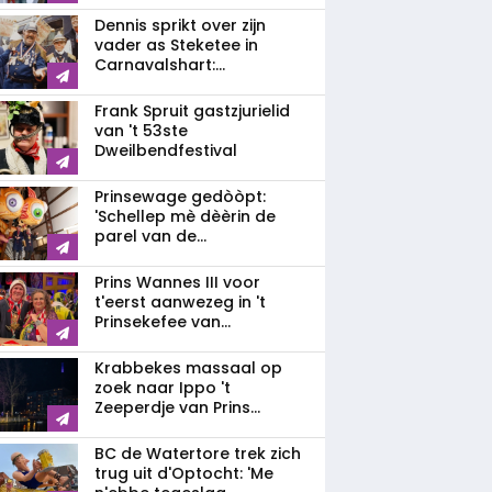
Dennis sprikt over zijn
vader as Steketee in
Carnavalshart:...
Frank Spruit gastzjurielid
van 't 53ste
Dweilbendfestival
Prinsewage gedòòpt:
'Schellep mè dèèrin de
parel van de...
Prins Wannes III voor
t'eerst aanwezeg in 't
Prinsekefee van...
Krabbekes massaal op
zoek naar Ippo 't
Zeeperdje van Prins...
BC de Watertore trek zich
trug uit d'Optocht: 'Me