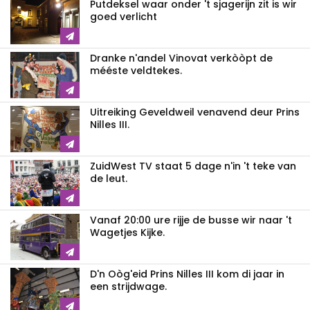
Putdeksel waar onder 't sjagerijn zit is wir
goed verlicht
Dranke n'andel Vinovat verkòòpt de
mééste veldtekes.
Uitreiking Geveldweil venavend deur Prins
Nilles III.
ZuidWest TV staat 5 dage n'in 't teke van
de leut.
Vanaf 20:00 ure rijje de busse wir naar 't
Wagetjes Kijke.
D'n Oòg'eid Prins Nilles III kom di jaar in
een strijdwage.