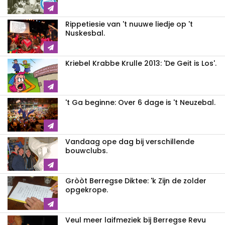
Rippetiesie van 't nuuwe liedje op 't
Nuskesbal.
Kriebel Krabbe Krulle 2013: 'De Geit is Los'.
't Ga beginne: Over 6 dage is 't Neuzebal.
Vandaag ope dag bij verschillende
bouwclubs.
Gròòt Berregse Diktee: 'k Zijn de zolder
opgekrope.
Veul meer laifmeziek bij Berregse Revu