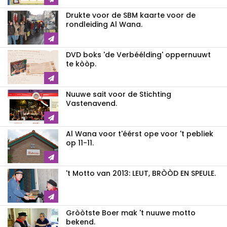
Drukte voor de SBM kaarte voor de
rondleiding Al Wana.
DVD boks 'de Verbéélding' oppernuuwt
te kòòp.
Nuuwe sait voor de Stichting
Vastenavend.
Al Wana voor t'éérst ope voor 't pebliek
op 11-11.
't Motto van 2013: LEUT, BRÒÒD EN SPEULE.
Gròòtste Boer mak 't nuuwe motto
bekend.