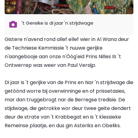
't Gereike is di jaar 'n strijdwage
Gistere n'avend rond allef ellef wier in Al Wana deur
de Techniese Kemmissie 't nuuwe gerijke
n'aangebooje aan onze n'Òòg'eid Prins Nilles III. 't
Ontwerrep was weer van Paul Versijp.
Di jaar is 't gerijke van de Prins en Nar 'n strijdwage die
getòònd worre bij overwinninge en of prissetasies,
mar dan truggebrogt nar de Berregse tredisie. De
stijdwage, die getrokke wor deur twee geite dendert
deur de strate van 't Krabbegat en is 't klessieke
Remeinse plaatje, en dus gin Asteriks en Obeliks.