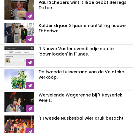
Paul Schepers wint 't 19de Gròòt Berregs
Diktee.
Kolder di jaar XI jaar en ont'ulling nuuwe
Ebbedweil.
't Nuuwe Vastenavendliedje nou te
'downloaden' in iTunes.
De tweede tussestand van de Veldteke
verkòòp.
Wervelende Wagerenne bij 't Keyzerlek
Peleis.
't Tweede Nuskesbal wier druk bezocht.