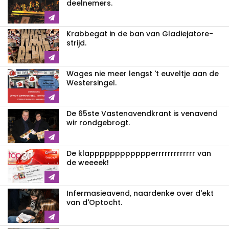
deelnemers.
Krabbegat in de ban van Gladiejatore-
strijd.
Wages nie meer lengst 't euveltje aan de
Westersingel.
De 65ste Vastenavendkrant is venavend
wir rondgebrogt.
De klappppppp­ppppperrrrrrrrrrrrr van
de weeeek!
Infermasieavend, naardenke over d'ekt
van d'Optocht.