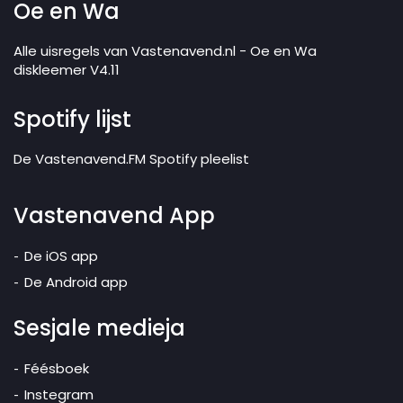
Oe en Wa
Alle uisregels van Vastenavend.nl - Oe en Wa
diskleemer V4.11
Spotify lijst
De Vastenavend.FM Spotify pleelist
Vastenavend App
De iOS app
De Android app
Sesjale medieja
Féésboek
Instegram