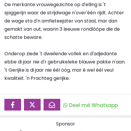
De merkante vrouwegezichte op d'elling is 't
sjaggerijn waar de strijdwage n'over'één rijdt. Achter
de wage sta d'n amfieteejater van staal, mar dan
gemakt van out, waarin 3 leeuwe rondlòòpe die de
schatte beware.
Onderop ziede 't dweilende vollek en d'adjedante
ebbe di jaar nie d'r gebruikeleke blauwe pakke n'aan.
't Gerijke is di jaar nie éél òòg, mar è wel éél veul
kwaliteit. 'n Prachteg gerijke.
Deel mè Whatsapp
Sponsor