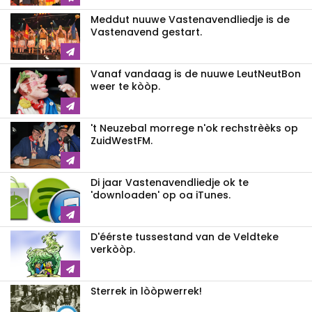
Meddut nuuwe Vastenavendliedje is de
Vastenavend gestart.
Vanaf vandaag is de nuuwe LeutNeutBon
weer te kòòp.
't Neuzebal morrege n'ok rechstrèèks op
ZuidWestFM.
Di jaar Vastenavendliedje ok te
'downloaden' op oa iTunes.
D'éérste tussestand van de Veldteke
verkòòp.
Sterrek in lòòpwerrek!