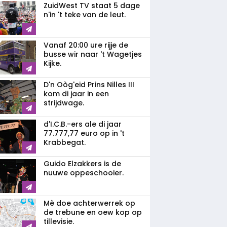
ZuidWest TV staat 5 dage
n'in 't teke van de leut.
Vanaf 20:00 ure rijje de
busse wir naar 't Wagetjes
Kijke.
D'n Oòg'eid Prins Nilles III
kom di jaar in een
strijdwage.
d'I.C.B.-ers ale di jaar
77.777,77 euro op in 't
Krabbegat.
Guido Elzakkers is de
nuuwe oppeschooier.
Mè doe achterwerrek op
de trebune en oew kop op
tillevisie.