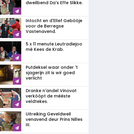
dweilbend Da's Effe Slikke.
Intocht en d'Ellef Gebòòje
voor de Berregse
Vastenavend.
5 x 11 menute Leutradiejoo
mè Kees de Krab.
Putdeksel waar onder 't
sjagerijn zit is wir goed
verlicht
Dranke n'andel Vinovat
verkòòpt de mééste
veldtekes.
Uitreiking Geveldweil
venavend deur Prins Nilles
III.