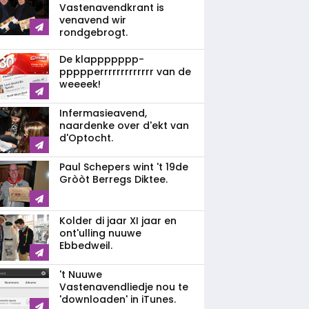
Vastenavendkrant is
venavend wir
rondgebrogt.
De klappppppp­
ppppperrrrrrrrrrrrr van de
weeeek!
Infermasieavend,
naardenke over d'ekt van
d'Optocht.
Paul Schepers wint 't 19de
Gròòt Berregs Diktee.
Kolder di jaar XI jaar en
ont'ulling nuuwe
Ebbedweil.
't Nuuwe
Vastenavendliedje nou te
'downloaden' in iTunes.