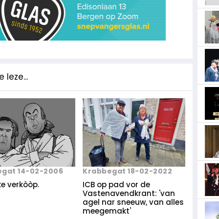
 leze...
gat 14-02-2006
Krabbegat 18-02-2022
e verkòòp.
ICB op pad vor de
Vastenavendkrant: 'van
agel nar sneeuw, van alles
meegemakt'