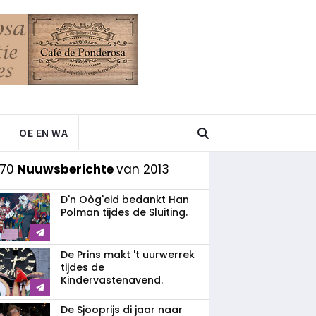
OE EN WA
 70
Nuuwsberichte
van 2013
D'n Oòg'eid bedankt Han
Polman tijdes de Sluiting.
De Prins makt 't uurwerrek
tijdes de
Kindervastenavend.
De Sjooprijs di jaar naar