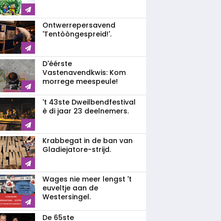
Ontwerrepersavend
'Tentòòngespreid!'.
D'éérste
Vastenavendkwis: Kom
morrege meespeule!
't 43ste Dweilbendfestival
è di jaar 23 deelnemers.
Krabbegat in de ban van
Gladiejatore-strijd.
Wages nie meer lengst 't
euveltje aan de
Westersingel.
De 65ste