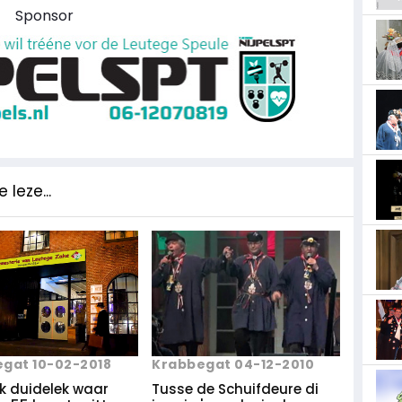
Sponsor
 leze...
Krabbegat 04-12-2010
gat 10-02-2018
Tusse de Schuifdeure di
ek duidelek waar