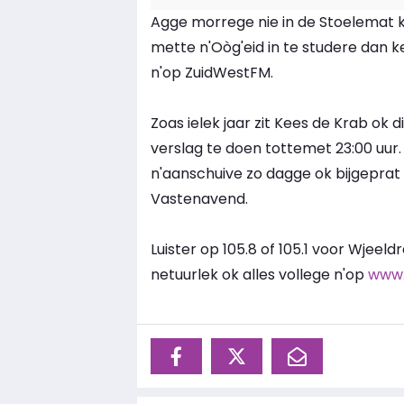
Agge morrege nie in de Stoelemat k
mette n'Oòg'eid in te studere dan 
n'op ZuidWestFM.
Zoas ielek jaar zit Kees de Krab ok 
verslag te doen tottemet 23:00 uur
n'aanschuive zo dagge ok bijgeprat
Vastenavend.
Luister op 105.8 of 105.1 voor Wjeeld
netuurlek ok alles vollege n'op
www.