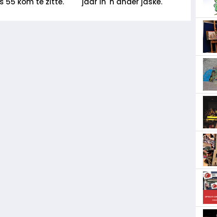
jaar in 'n ander jaske.
 55 kom te zitte.