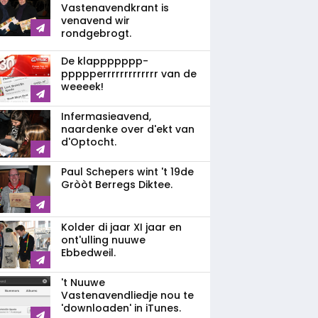
Vastenavendkrant is
venavend wir
rondgebrogt.
De klappppppp­
ppppperrrrrrrrrrrrr van de
weeeek!
Infermasieavend,
naardenke over d'ekt van
d'Optocht.
Paul Schepers wint 't 19de
Gròòt Berregs Diktee.
Kolder di jaar XI jaar en
ont'ulling nuuwe
Ebbedweil.
't Nuuwe
Vastenavendliedje nou te
'downloaden' in iTunes.