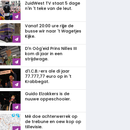
ZuidWest TV staat 5 dage
n'in 't teke van de leut.
Vanaf 20:00 ure rijje de
busse wir naar 't Wagetjes
Kijke.
D'n Oòg'eid Prins Nilles III
kom di jaar in een
strijdwage.
d'I.C.B.-ers ale di jaar
77.777,77 euro op in 't
Krabbegat.
Guido Elzakkers is de
nuuwe oppeschooier.
Mè doe achterwerrek op
de trebune en oew kop op
tillevisie.