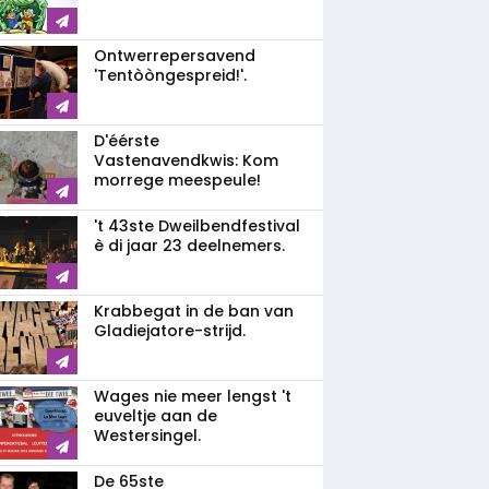
Ontwerrepersavend
'Tentòòngespreid!'.
D'éérste
Vastenavendkwis: Kom
morrege meespeule!
't 43ste Dweilbendfestival
è di jaar 23 deelnemers.
Krabbegat in de ban van
Gladiejatore-strijd.
Wages nie meer lengst 't
euveltje aan de
Westersingel.
De 65ste