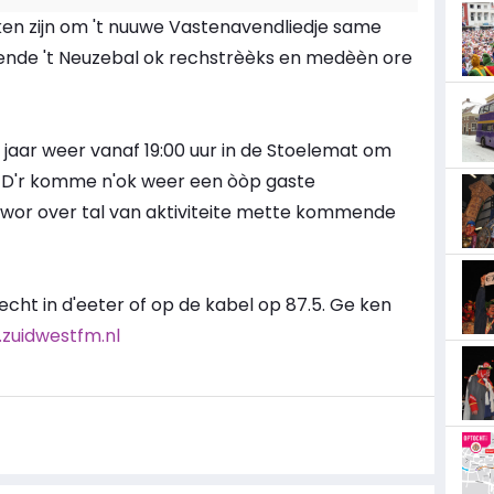
en zijn om 't nuuwe Vastenavendliedje same
kende 't Neuzebal ok rechstrèèks en medèèn ore
di jaar weer vanaf 19:00 uur in de Stoelemat om
. D'r komme n'ok weer een òòp gaste
 wor over tal van aktiviteite mette kommende
recht in d'eeter of op de kabel op 87.5. Ge ken
zuidwestfm.nl