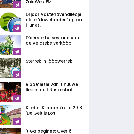
ZuidWestFM.
Di jaar Vastenavendliedje
ok te 'downloaden' op oa
iTunes.
D'éérste tussestand van
de Veldteke verkòòp.
Sterrek in lòòpwerrek!
Rippetiesie van 't nuuwe
liedje op 't Nuskesbal.
Kriebel Krabbe Krulle 2013:
'De Geit is Los'.
't Ga beginne: Over 6