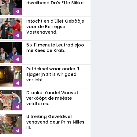
dweilbend Da's Effe Slikke.
Intocht en d'Ellef Gebòòje
voor de Berregse
Vastenavend.
5 x 11 menute Leutradiejoo
mè Kees de Krab.
Putdeksel waar onder 't
sjagerijn zit is wir goed
verlicht
Dranke n'andel Vinovat
verkòòpt de mééste
veldtekes.
Uitreiking Geveldweil
venavend deur Prins Nilles
III.