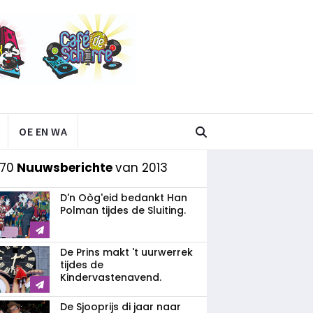
OE EN WA
 70
Nuuwsberichte
van 2013
D'n Oòg'eid bedankt Han
Polman tijdes de Sluiting.
De Prins makt 't uurwerrek
tijdes de
Kindervastenavend.
De Sjooprijs di jaar naar