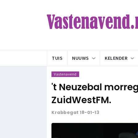
TUIS
NUUWS
KELENDER
Vastenavend
't Neuzebal morreg
ZuidWestFM.
Krabbegat 18-01-13