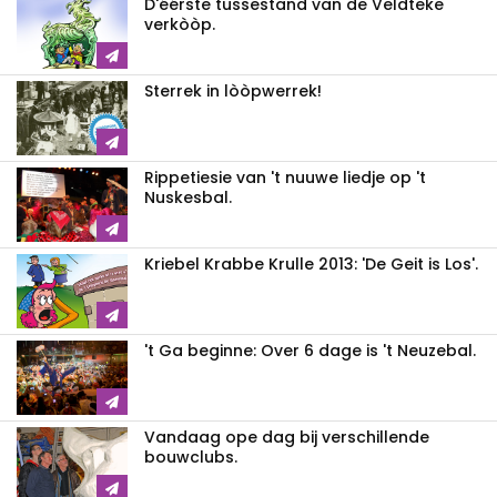
D'éérste tussestand van de Veldteke
verkòòp.
Sterrek in lòòpwerrek!
Rippetiesie van 't nuuwe liedje op 't
Nuskesbal.
Kriebel Krabbe Krulle 2013: 'De Geit is Los'.
't Ga beginne: Over 6 dage is 't Neuzebal.
Vandaag ope dag bij verschillende
bouwclubs.