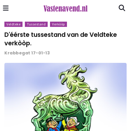
Veldteke
Tussestand
Verkòòp
D'éérste tussestand van de Veldteke
verkòòp.
Krabbegat 17-01-13