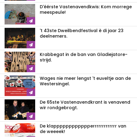
D'éérste Vastenavendkwis: Kom morrege
meespeule!
't 43ste Dweilbendfestival è di jaar 23
deelnemers.
Krabbegat in de ban van Gladiejatore-
strijd.
Wages nie meer lengst 't euveltje aan de
Westersingel.
De 65ste Vastenavendkrant is venavend
wir rondgebrogt.
De klappppppp­ppppperrrrrrrrrrrrr van
de weeeek!