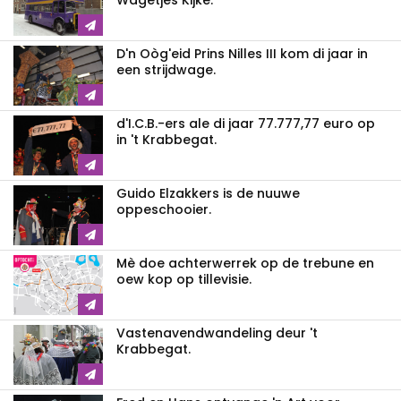
Wagetjes Kijke.
D'n Oòg'eid Prins Nilles III kom di jaar in
een strijdwage.
d'I.C.B.-ers ale di jaar 77.777,77 euro op
in 't Krabbegat.
Guido Elzakkers is de nuuwe
oppeschooier.
Mè doe achterwerrek op de trebune en
oew kop op tillevisie.
Vastenavendwandeling deur 't
Krabbegat.