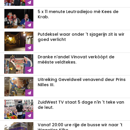
5 x 11 menute Leutradiejoo mè Kees de
Krab.
Putdeksel waar onder 't sjagerijn zit is wir
goed verlicht
Dranke n'andel Vinovat verkòòpt de
mééste veldtekes.
Uitreiking Geveldweil venavend deur Prins
Nilles III.
ZuidWest TV staat 5 dage n'in 't teke van
de leut.
Vanaf 20:00 ure rijje de busse wir naar 't