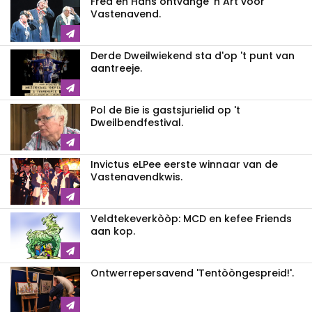
Fred en Hans ontvange 'n Art voor
Vastenavend.
Derde Dweilwiekend sta d'op 't punt van
aantreeje.
Pol de Bie is gastsjurielid op 't
Dweilbendfestival.
Invictus eLPee eerste winnaar van de
Vastenavendkwis.
Veldtekeverkòòp: MCD en kefee Friends
aan kop.
Ontwerrepersavend 'Tentòòngespreid!'.