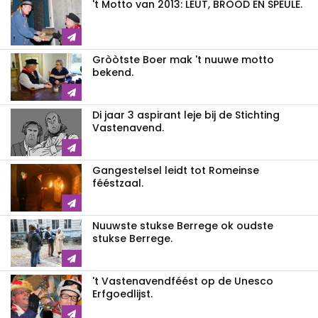
't Motto van 2013: LEUT, BRÒÒD EN SPEULE.
Gròòtste Boer mak 't nuuwe motto
bekend.
Di jaar 3 aspirant leje bij de Stichting
Vastenavend.
Gangestelsel leidt tot Romeinse
fééstzaal.
Nuuwste stukse Berrege ok oudste
stukse Berrege.
't Vastenavendféést op de Unesco
Erfgoedlijst.