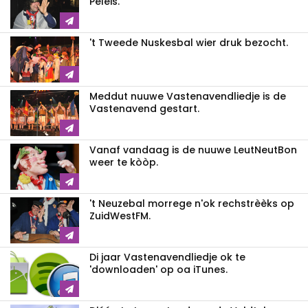
Peleis.
't Tweede Nuskesbal wier druk bezocht.
Meddut nuuwe Vastenavendliedje is de
Vastenavend gestart.
Vanaf vandaag is de nuuwe LeutNeutBon
weer te kòòp.
't Neuzebal morrege n'ok rechstrèèks op
ZuidWestFM.
Di jaar Vastenavendliedje ok te
'downloaden' op oa iTunes.