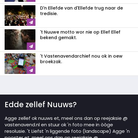
D'n Ellefde van d'Ellefde trug naar de
tredisie.
't Nuuwe motto wor nie op Ellef Ellef
bekend gemakt.
't Vastenavendarchief nou ok in oew
broekzak.
Edde zellef Nuuws?
Agge zellef ok nuuws et, meel ons dan op reejaksie @
vastenavend.nl en stuur ok 'n foto mee in òòge
resolusie. 't Liefst 'n liggende foto (landscape) Agge 'n
pooster et, meel ons dan op reejaksie @