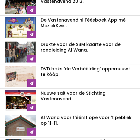
Vastenavend 2013.
De Vastenavend.nl Féésboek App mè
MeziekKwis.
Drukte voor de SBM kaarte voor de
rondleiding Al Wana.
DVD boks 'de Verbéélding' oppernuuwt
te kòòp.
Nuuwe sait voor de Stichting
Vastenavend.
Al Wana voor t'éérst ope voor 't pebliek
op 11-11.