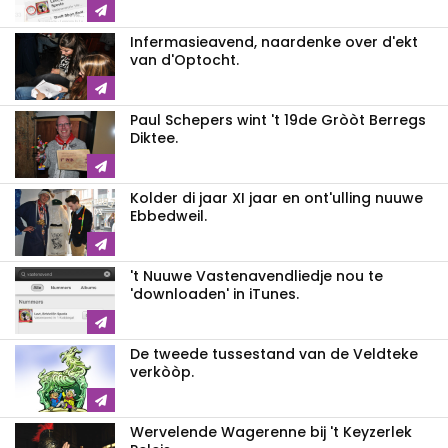
Infermasieavend, naardenke over d'ekt
van d'Optocht.
Paul Schepers wint 't 19de Gròòt Berregs
Diktee.
Kolder di jaar XI jaar en ont'ulling nuuwe
Ebbedweil.
't Nuuwe Vastenavendliedje nou te
'downloaden' in iTunes.
De tweede tussestand van de Veldteke
verkòòp.
Wervelende Wagerenne bij 't Keyzerlek