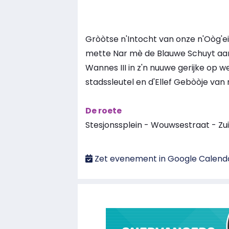
Gròòtse n'Intocht van onze n'Oòg'ei
mette Nar mè de Blauwe Schuyt aan 
Wannes III in z'n nuuwe gerijke op 
stadssleutel en d'Ellef Gebòòje van
De roete
Stesjonssplein - Wouwsestraat - Zu
Zet evenement in Google Calend