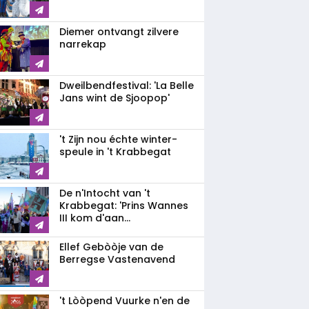
Diemer ontvangt zilvere
narrekap
Dweilbendfestival: 'La Belle
Jans wint de Sjoopop'
't Zijn nou échte winter-
speule in 't Krabbegat
De n'Intocht van 't
Krabbegat: 'Prins Wannes
III kom d'aan...
Ellef Gebòòje van de
Berregse Vastenavend
't Lòòpend Vuurke n'en de