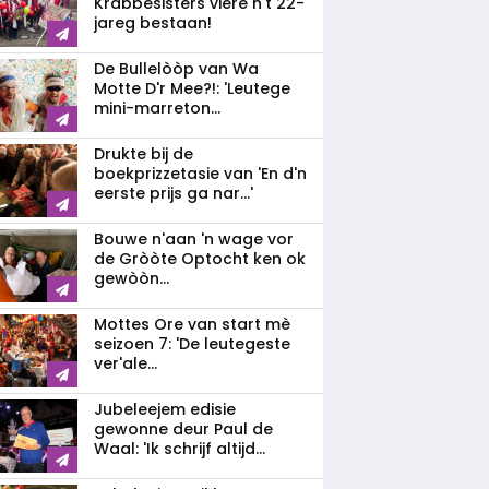
Krabbesisters viere n't 22-
jareg bestaan!
De Bullelòòp van Wa
Motte D'r Mee?!: 'Leutege
mini-marreton...
Drukte bij de
boekprizzetasie van 'En d'n
eerste prijs ga nar...'
Bouwe n'aan 'n wage vor
de Gròòte Optocht ken ok
gewòòn...
Mottes Ore van start mè
seizoen 7: 'De leutegeste
ver'ale...
Jubeleejem edisie
gewonne deur Paul de
Waal: 'Ik schrijf altijd...