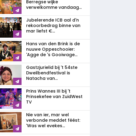
Berregse wijke
verwelkomme vandaag...
Jubelerende ICB aal d'n
rekoorbedrag binne van
mar liefst €...
Hans van den Brink is de
nuuwe Oppeschooier:
'Agge de 's Gooiwage...
Gastzjurielid bij 't 54ste
Dweilbendfestival is
Natacha van...
Prins Wannes III bij 't
Prinsekefee van ZuidWest
TV
Nie van ier, mar wel
verbonde meddet féést:
'Was wel evekes...