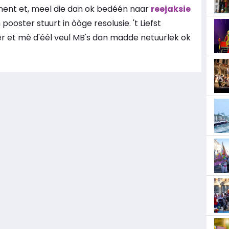
ent et, meel die dan ok bedéén naar
reejaksie
 pooster stuurt in òòge resolusie. 't Liefst
er et mè d'éél veul MB's dan madde netuurlek ok