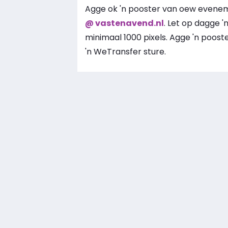
Agge ok 'n pooster van oew evenem
@ vastenavend.nl
. Let op dagge 'n
minimaal 1000 pixels. Agge 'n poost
'n WeTransfer sture.