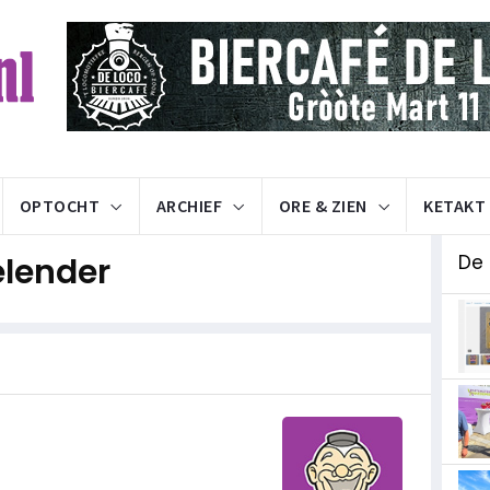
OPTOCHT
ARCHIEF
ORE & ZIEN
KETAKT
lender
De