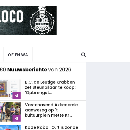
OE EN WA
 80
Nuuwsberichte
van 2026
B.C. de Leutige Krabben
zet Steunpilaar te kòòp:
'Opbrengst...
Vastenavend Akkedemie
aanwezeg op 't
kultuurplein mette Kr...
Kode Ròòd: 'O, 't is zonde