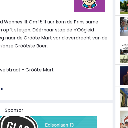
d Wannes III: Om 15:11 uur kom de Prins same
op 't stesjon. Dèèrnaar stap de n'Oòg'eid
weg naar de Gròòte Mart vor d'overdracht van de
 n'onze Gròòtste Boer.
ivelstraat - Gròòte Mart
ar
Sponsor