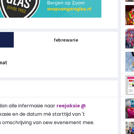
febrewarie
emat
dan alle infermasie naar
reejaksie @
kasie en de datum mè starttijd van 't
'n omschrijving van oew evenement mee.