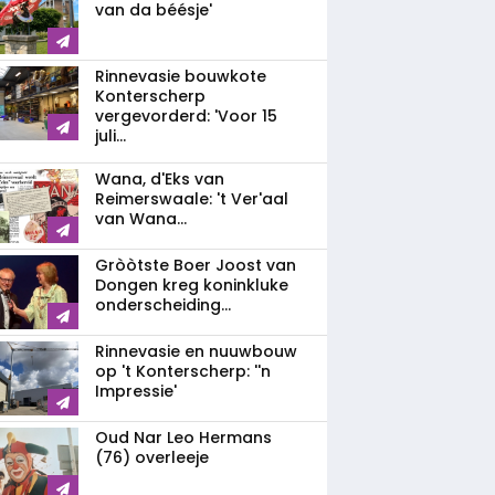
van da béésje'
Rinnevasie bouwkote
Konterscherp
vergevorderd: 'Voor 15
juli...
Wana, d'Eks van
Reimerswaale: 't Ver'aal
van Wana...
Gròòtste Boer Joost van
Dongen kreg koninkluke
onderscheiding...
Rinnevasie en nuuwbouw
op 't Konterscherp: ''n
Impressie'
Oud Nar Leo Hermans
(76) overleeje