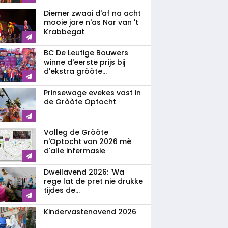
Diemer zwaai d'af na acht
mooie jare n'as Nar van 't
Krabbegat
BC De Leutige Bouwers
winne d'eerste prijs bij
d'ekstra gròòte...
Prinsewage evekes vast in
de Gròòte Optocht
Volleg de Gròòte
n'Optocht van 2026 mè
d'alle infermasie
Dweilavend 2026: 'Wa
rege lat de pret nie drukke
tijdes de...
Kindervastenavend 2026