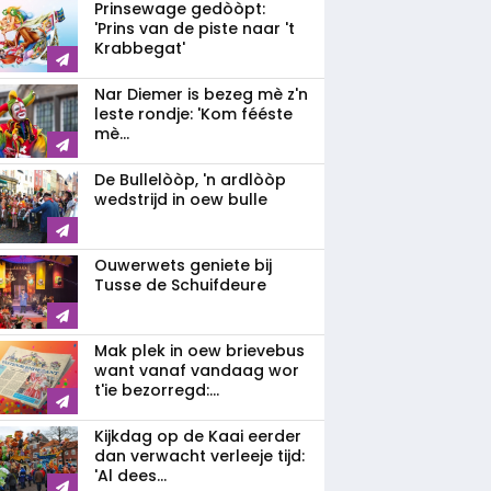
Prinsewage gedòòpt:
'Prins van de piste naar 't
Krabbegat'
Nar Diemer is bezeg mè z'n
leste rondje: 'Kom fééste
mè...
De Bullelòòp, 'n ardlòòp
wedstrijd in oew bulle
Ouwerwets geniete bij
Tusse de Schuifdeure
Mak plek in oew brievebus
want vanaf vandaag wor
t'ie bezorregd:...
Kijkdag op de Kaai eerder
dan verwacht verleeje tijd:
'Al dees...