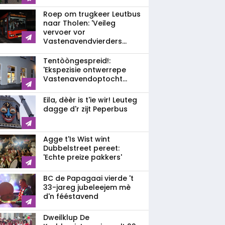
Roep om trugkeer Leutbus
naar Tholen: 'Veileg
vervoer vor
Vastenavendvierders...
Tentòòngespreid!:
'Ekspezisie ontwerrepe
Vastenavendoptocht...
Eila, dèèr is t'ie wir! Leuteg
dagge d'r zijt Peperbus
Agge t'Is Wist wint
Dubbelstreet pereet:
'Echte preize pakkers'
BC de Papagaai vierde 't
33-jareg jubeleejem mè
d'n fééstavend
Dweilklup De