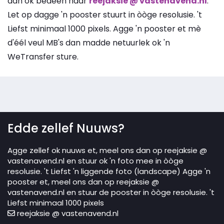
dan ok bedéén naar
reejaksie @ vastenavend.nl
.
Let op dagge 'n pooster stuurt in òòge resolusie. 't
Liefst minimaal 1000 pixels. Agge 'n pooster et mè
d'éél veul MB's dan madde netuurlek ok 'n
WeTransfer sture.
Edde zellef Nuuws?
Agge zellef ok nuuws et, meel ons dan op reejaksie @
vastenavend.nl en stuur ok 'n foto mee in òòge
resolusie. 't Liefst 'n liggende foto (landscape) Agge 'n
pooster et, meel ons dan op reejaksie @
vastenavend.nl en stuur de pooster in òòge resolusie. 't
Liefst minimaal 1000 pixels
reejaksie @ vastenavend.nl