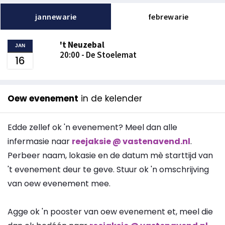
jannewarie
febrewarie
't Neuzebal
JAN
20:00 - De Stoelemat
16
Oew evenement
in de kelender
Edde zellef ok 'n evenement? Meel dan alle
infermasie naar
reejaksie @ vastenavend.nl
.
Perbeer naam, lokasie en de datum mè starttijd van
't evenement deur te geve. Stuur ok 'n omschrijving
van oew evenement mee.
Agge ok 'n pooster van oew evenement et, meel die