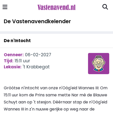
De Vastenavendkelender
De n'Intocht
Oenneer:
06-02-2027
Tijd:
15:11 uur
Lekasie:
't Krabbegat
Gròòtse n'Intocht van onze n'Oòg'eid Wannes III: Om
15:11 uur kom de Prins same mette Nar mè de Blauwe
Schuyt aan op 't stesjon. Dèèrnaar stap de n'Oòg'eid
Wannes III in z'n nuuwe gerijke op weg naar de