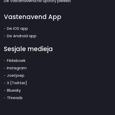
De Vastenavend.FM Spotify pleelist
Vastenavend App
De iOS app
De Android app
Sesjale medieja
Féésboek
Instegram
Joetjoep
X [Twitter]
Bluesky
Threads