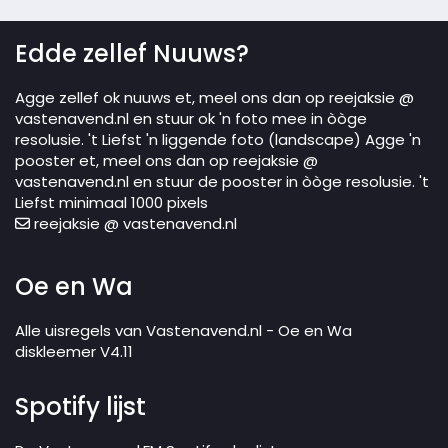
Edde zellef Nuuws?
Agge zellef ok nuuws et, meel ons dan op reejaksie @
vastenavend.nl en stuur ok 'n foto mee in òòge
resolusie. 't Liefst 'n liggende foto (landscape) Agge 'n
pooster et, meel ons dan op reejaksie @
vastenavend.nl en stuur de pooster in òòge resolusie. 't
Liefst minimaal 1000 pixels
reejaksie @ vastenavend.nl
Oe en Wa
Alle uisregels van Vastenavend.nl - Oe en Wa
diskleemer V4.11
Spotify lijst