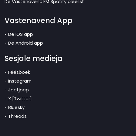
De Vastenavend.FM Spotify pleelist
Vastenavend App
De iOS app
De Android app
Sesjale medieja
Féésboek
Instegram
Joetjoep
X [Twitter]
Bluesky
Threads