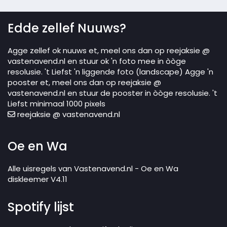
Edde zellef Nuuws?
Agge zellef ok nuuws et, meel ons dan op reejaksie @
vastenavend.nl en stuur ok 'n foto mee in òòge
resolusie. 't Liefst 'n liggende foto (landscape) Agge 'n
pooster et, meel ons dan op reejaksie @
vastenavend.nl en stuur de pooster in òòge resolusie. 't
Liefst minimaal 1000 pixels
reejaksie @ vastenavend.nl
Oe en Wa
Alle uisregels van Vastenavend.nl - Oe en Wa
diskleemer V4.11
Spotify lijst