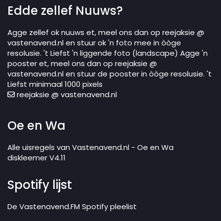
Edde zellef Nuuws?
Agge zellef ok nuuws et, meel ons dan op reejaksie @
vastenavend.nl en stuur ok 'n foto mee in òòge
resolusie. 't Liefst 'n liggende foto (landscape) Agge 'n
pooster et, meel ons dan op reejaksie @
vastenavend.nl en stuur de pooster in òòge resolusie. 't
Liefst minimaal 1000 pixels
reejaksie @ vastenavend.nl
Oe en Wa
Alle uisregels van Vastenavend.nl - Oe en Wa
diskleemer V4.11
Spotify lijst
De Vastenavend.FM Spotify pleelist