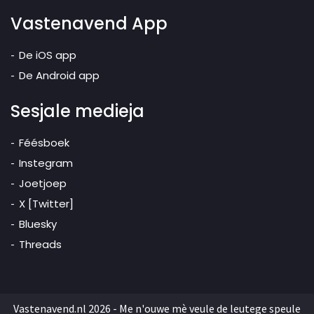
Vastenavend App
De iOS app
De Android app
Sesjale medieja
Féésboek
Instegram
Joetjoep
X [Twitter]
Bluesky
Threads
Vastenavend.nl 2026 - Me n'ouwe mè veule de leutege speule