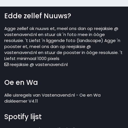
Edde zellef Nuuws?
Agge zellef ok nuuws et, meel ons dan op reejaksie @
vastenavend.nl en stuur ok 'n foto mee in òòge
resolusie. 't Liefst 'n liggende foto (landscape) Agge 'n
pooster et, meel ons dan op reejaksie @
vastenavend.nl en stuur de pooster in òòge resolusie. 't
Liefst minimaal 1000 pixels
reejaksie @ vastenavend.nl
Oe en Wa
Alle uisregels van Vastenavend.nl - Oe en Wa
diskleemer V4.11
Spotify lijst