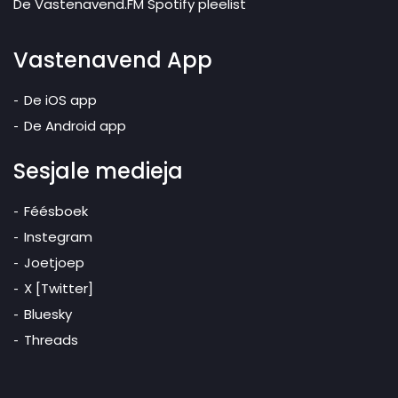
De Vastenavend.FM Spotify pleelist
Vastenavend App
De iOS app
De Android app
Sesjale medieja
Féésboek
Instegram
Joetjoep
X [Twitter]
Bluesky
Threads