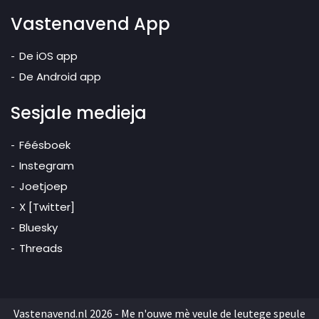
Vastenavend App
De iOS app
De Android app
Sesjale medieja
Féésboek
Instegram
Joetjoep
X [Twitter]
Bluesky
Threads
Vastenavend.nl 2026 - Me n'ouwe mè veule de leutege speule