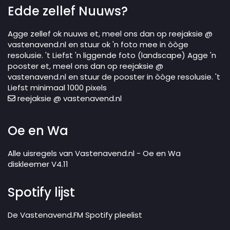
Edde zellef Nuuws?
Agge zellef ok nuuws et, meel ons dan op reejaksie @
vastenavend.nl en stuur ok 'n foto mee in òòge
resolusie. 't Liefst 'n liggende foto (landscape) Agge 'n
pooster et, meel ons dan op reejaksie @
vastenavend.nl en stuur de pooster in òòge resolusie. 't
Liefst minimaal 1000 pixels
reejaksie @ vastenavend.nl
Oe en Wa
Alle uisregels van Vastenavend.nl - Oe en Wa
diskleemer V4.11
Spotify lijst
De Vastenavend.FM Spotify pleelist