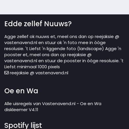
Edde zellef Nuuws?
Agge zellef ok nuuws et, meel ons dan op reejaksie @
vastenavend.nl en stuur ok 'n foto mee in òòge
resolusie. 't Liefst 'n liggende foto (landscape) Agge 'n
pooster et, meel ons dan op reejaksie @
vastenavend.nl en stuur de pooster in òòge resolusie. 't
Liefst minimaal 1000 pixels
reejaksie @ vastenavend.nl
Oe en Wa
Alle uisregels van Vastenavend.nl - Oe en Wa
diskleemer V4.11
Spotify lijst