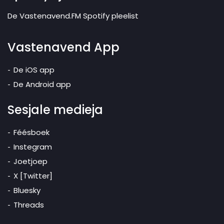
De Vastenavend.FM Spotify pleelist
Vastenavend App
De iOS app
De Android app
Sesjale medieja
Féésboek
Instegram
Joetjoep
X [Twitter]
Bluesky
Threads