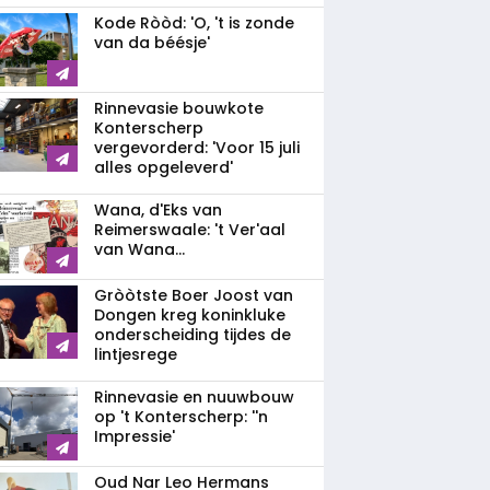
Kode Ròòd: 'O, 't is zonde
van da béésje'
Rinnevasie bouwkote
Konterscherp
vergevorderd: 'Voor 15 juli
alles opgeleverd'
Wana, d'Eks van
Reimerswaale: 't Ver'aal
van Wana...
Gròòtste Boer Joost van
Dongen kreg koninkluke
onderscheiding tijdes de
lintjesrege
Rinnevasie en nuuwbouw
op 't Konterscherp: ''n
Impressie'
Oud Nar Leo Hermans