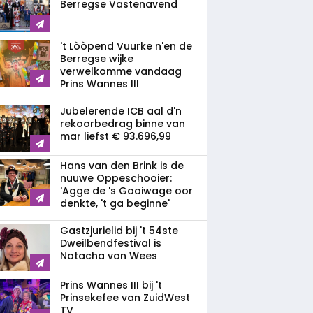
Berregse Vastenavend
't Lòòpend Vuurke n'en de
Berregse wijke
verwelkomme vandaag
Prins Wannes III
Jubelerende ICB aal d'n
rekoorbedrag binne van
mar liefst € 93.696,99
Hans van den Brink is de
nuuwe Oppeschooier:
'Agge de 's Gooiwage oor
denkte, 't ga beginne'
Gastzjurielid bij 't 54ste
Dweilbendfestival is
Natacha van Wees
Prins Wannes III bij 't
Prinsekefee van ZuidWest
TV