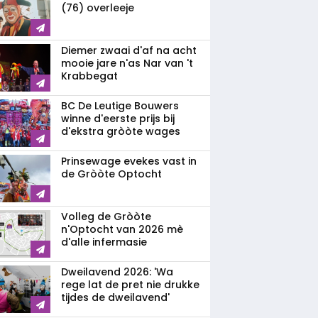
(76) overleeje
Diemer zwaai d'af na acht
mooie jare n'as Nar van 't
Krabbegat
BC De Leutige Bouwers
winne d'eerste prijs bij
d'ekstra gròòte wages
Prinsewage evekes vast in
de Gròòte Optocht
Volleg de Gròòte
n'Optocht van 2026 mè
d'alle infermasie
Dweilavend 2026: 'Wa
rege lat de pret nie drukke
tijdes de dweilavend'