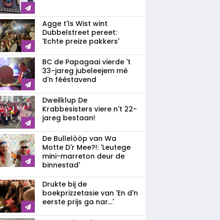
Agge t'Is Wist wint
Dubbelstreet pereet:
'Echte preize pakkers'
BC de Papagaai vierde 't
33-jareg jubeleejem mè
d'n fééstavend
Dweilklup De
Krabbesisters viere n't 22-
jareg bestaan!
De Bullelòòp van Wa
Motte D'r Mee?!: 'Leutege
mini-marreton deur de
binnestad'
Drukte bij de
boekprizzetasie van 'En d'n
eerste prijs ga nar...'