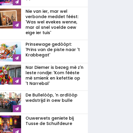
Nie van ier, mar wel
verbonde meddet féést:
'Was wel evekes wenne,
mar al snel voelde oew
eige ier tuis'
Prinsewage gedòòpt:
'Prins van de piste naar 't
Krabbegat'
Nar Diemer is bezeg mè z'n
leste rondje: 'Kom fééste
mè smienk en kefettie op
't Narrebal'
De Bullelòòp, 'n ardlòòp
wedstrijd in oew bulle
Ouwerwets geniete bij
Tusse de Schuifdeure