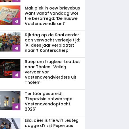
Mak plek in oew brievebus
want vanaf vandaag wor
t'ie bezorregd: 'De nuuwe
Vastenavendkrant'
Kijkdag op de Kaai eerder
dan verwacht verleeje tijd:
'Al dees jaar verplaatst
naar 't Konterscherp'
Roep om trugkeer Leutbus
naar Tholen: 'Veileg
vervoer vor
Vastenavendvierders uit
Tholen'
Tentòòngespreid!:
'Ekspezisie ontwerrepe
Vastenavendoptocht
2026'
Eila, dèèr is t'ie wir! Leuteg
dagge d'r zijt Peperbus