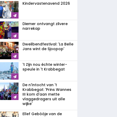
Kindervastenavend 2026
Diemer ontvangt zilvere
narrekap
Dweilbendfestival: 'La Belle
Jans wint de Sjoopop'
't Zijn nou échte winter-
speule in 't Krabbegat
De n'Intocht van 't
Krabbegat: 'Prins Wannes
III kom d'aan mette
vlaggedragers uit alle
wijke'
Ellef Gebòòje van de