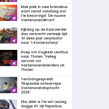
Mak plek in oew brievebus
want vanaf vandaag wor
t'ie bezorregd: 'De nuuwe
Vastenavendkrant'
Kijkdag op de Kaai eerder
dan verwacht verleeje tijd:
'Al dees jaar verplaatst
naar 't Konterscherp'
Roep om trugkeer Leutbus
naar Tholen: 'Veileg
vervoer vor
Vastenavendvierders uit
Tholen'
Tentòòngespreid!:
'Ekspezisie ontwerrepe
Vastenavendoptocht
2026'
Eila, dèèr is t'ie wir! Leuteg
dagge d'r zijt Peperbus