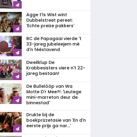
Agge t'Is Wist wint
Dubbelstreet pereet:
'Echte preize pakkers'
BC de Papagaai vierde 't
33-jareg jubeleejem mè
d'n fééstavend
Dweilklup De
Krabbesisters viere n't 22-
jareg bestaan!
De Bullelòòp van Wa
Motte D'r Mee?!: 'Leutege
mini-marreton deur de
binnestad'
Drukte bij de
boekprizzetasie van 'En d'n
eerste prijs ga nar...'