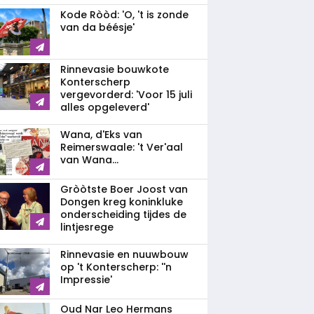
Kode Ròòd: 'O, 't is zonde
van da béésje'
Rinnevasie bouwkote
Konterscherp
vergevorderd: 'Voor 15 juli
alles opgeleverd'
Wana, d'Eks van
Reimerswaale: 't Ver'aal
van Wana...
Gròòtste Boer Joost van
Dongen kreg koninkluke
onderscheiding tijdes de
lintjesrege
Rinnevasie en nuuwbouw
op 't Konterscherp: ''n
Impressie'
Oud Nar Leo Hermans