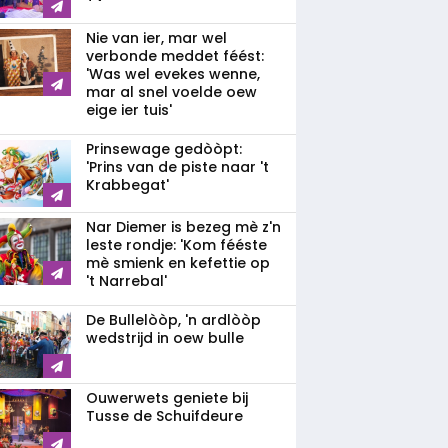
Nie van ier, mar wel
verbonde meddet féést:
'Was wel evekes wenne,
mar al snel voelde oew
eige ier tuis'
Prinsewage gedòòpt:
'Prins van de piste naar 't
Krabbegat'
Nar Diemer is bezeg mè z'n
leste rondje: 'Kom fééste
mè smienk en kefettie op
't Narrebal'
De Bullelòòp, 'n ardlòòp
wedstrijd in oew bulle
Ouwerwets geniete bij
Tusse de Schuifdeure