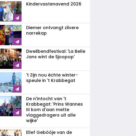
Kindervastenavend 2026
Diemer ontvangt zilvere
narrekap
Dweilbendfestival: 'La Belle
Jans wint de Sjoopop'
't Zijn nou échte winter-
speule in 't Krabbegat
De n'Intocht van 't
Krabbegat: 'Prins Wannes
III kom d'aan mette
vlaggedragers uit alle
wijke'
Ellef Gebòòje van de