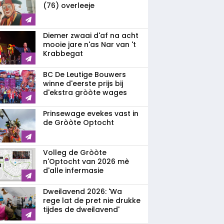
(76) overleeje
Diemer zwaai d'af na acht
mooie jare n'as Nar van 't
Krabbegat
BC De Leutige Bouwers
winne d'eerste prijs bij
d'ekstra gròòte wages
Prinsewage evekes vast in
de Gròòte Optocht
Volleg de Gròòte
n'Optocht van 2026 mè
d'alle infermasie
Dweilavend 2026: 'Wa
rege lat de pret nie drukke
tijdes de dweilavend'