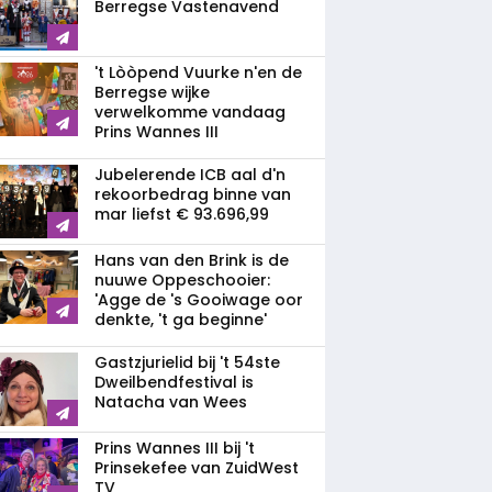
Berregse Vastenavend
't Lòòpend Vuurke n'en de
Berregse wijke
verwelkomme vandaag
Prins Wannes III
Jubelerende ICB aal d'n
rekoorbedrag binne van
mar liefst € 93.696,99
Hans van den Brink is de
nuuwe Oppeschooier:
'Agge de 's Gooiwage oor
denkte, 't ga beginne'
Gastzjurielid bij 't 54ste
Dweilbendfestival is
Natacha van Wees
Prins Wannes III bij 't
Prinsekefee van ZuidWest
TV