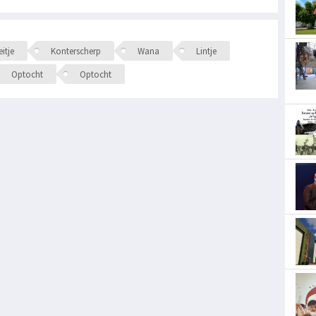
itje
Konterscherp
Wana
Lintje
Optocht
Optocht