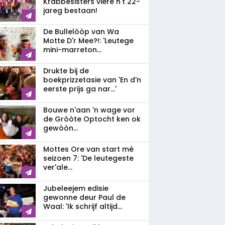
Krabbesisters viere n't 22-
jareg bestaan!
De Bullelòòp van Wa
Motte D'r Mee?!: 'Leutege
mini-marreton...
Drukte bij de
boekprizzetasie van 'En d'n
eerste prijs ga nar...'
Bouwe n'aan 'n wage vor
de Gròòte Optocht ken ok
gewòòn...
Mottes Ore van start mè
seizoen 7: 'De leutegeste
ver'ale...
Jubeleejem edisie
gewonne deur Paul de
Waal: 'Ik schrijf altijd...