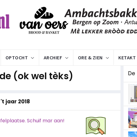
OPTOCHT
ARCHIEF
ORE & ZIEN
KETAKT
e (ok wel tèks)
De
't jaar 2018
afelplaatse. Schuif mar aan!