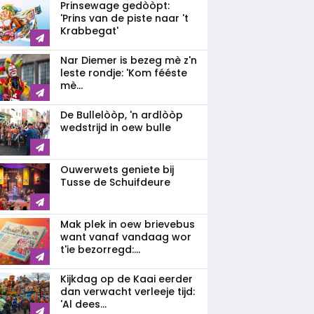
Prinsewage gedòòpt:
'Prins van de piste naar 't
Krabbegat'
Nar Diemer is bezeg mè z'n
leste rondje: 'Kom fééste
mè...
De Bullelòòp, 'n ardlòòp
wedstrijd in oew bulle
Ouwerwets geniete bij
Tusse de Schuifdeure
Mak plek in oew brievebus
want vanaf vandaag wor
t'ie bezorregd:...
Kijkdag op de Kaai eerder
dan verwacht verleeje tijd:
'Al dees...