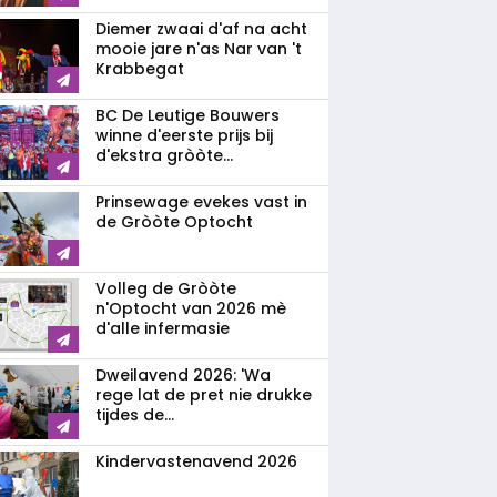
Diemer zwaai d'af na acht
mooie jare n'as Nar van 't
Krabbegat
BC De Leutige Bouwers
winne d'eerste prijs bij
d'ekstra gròòte...
Prinsewage evekes vast in
de Gròòte Optocht
Volleg de Gròòte
n'Optocht van 2026 mè
d'alle infermasie
Dweilavend 2026: 'Wa
rege lat de pret nie drukke
tijdes de...
Kindervastenavend 2026