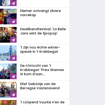
Diemer ontvangt zilvere
narrekap
Dweilbendfestival: 'La Belle
Jans wint de Sjoopop'
't Zijn nou échte winter-
speule in 't Krabbegat
De n'Intocht van 't
Krabbegat: 'Prins Wannes
III kom d'aan...
Ellef Gebòòje van de
Berregse Vastenavend
't Lòòpend Vuurke n'en de