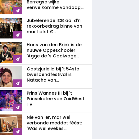
Berregse wijke
verwelkomme vandaag...
Jubelerende ICB aal d'n
rekoorbedrag binne van
mar liefst €...
Hans van den Brink is de
nuuwe Oppeschooier:
'Agge de 's Gooiwage...
Gastzjurielid bij 't 54ste
Dweilbendfestival is
Natacha van...
Prins Wannes III bij 't
Prinsekefee van ZuidWest
TV
Nie van ier, mar wel
verbonde meddet féést:
'Was wel evekes...