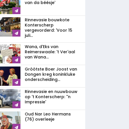
van da béésje'
Rinnevasie bouwkote
Konterscherp
vergevorderd: 'Voor 15
juli...
Wana, d'Eks van
Reimerswaale: 't Ver'aal
van Wana...
Gròòtste Boer Joost van
Dongen kreg koninkluke
onderscheiding...
Rinnevasie en nuuwbouw
op 't Konterscherp: ''n
Impressie'
Oud Nar Leo Hermans
(76) overleeje