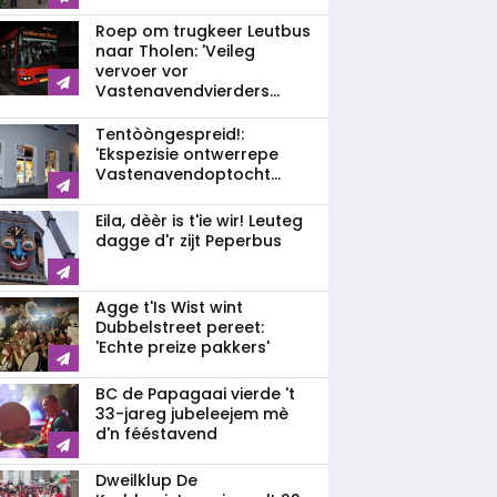
Roep om trugkeer Leutbus
naar Tholen: 'Veileg
vervoer vor
Vastenavendvierders...
Tentòòngespreid!:
'Ekspezisie ontwerrepe
Vastenavendoptocht...
Eila, dèèr is t'ie wir! Leuteg
dagge d'r zijt Peperbus
Agge t'Is Wist wint
Dubbelstreet pereet:
'Echte preize pakkers'
BC de Papagaai vierde 't
33-jareg jubeleejem mè
d'n fééstavend
Dweilklup De