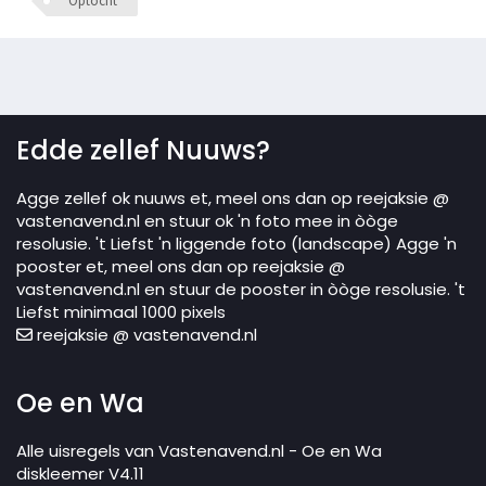
Optocht
Edde zellef Nuuws?
Agge zellef ok nuuws et, meel ons dan op reejaksie @
vastenavend.nl en stuur ok 'n foto mee in òòge
resolusie. 't Liefst 'n liggende foto (landscape) Agge 'n
pooster et, meel ons dan op reejaksie @
vastenavend.nl en stuur de pooster in òòge resolusie. 't
Liefst minimaal 1000 pixels
reejaksie @ vastenavend.nl
Oe en Wa
Alle uisregels van Vastenavend.nl - Oe en Wa
diskleemer V4.11