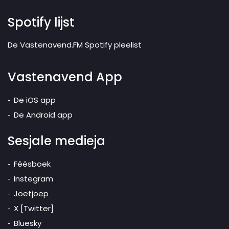
Spotify lijst
De Vastenavend.FM Spotify pleelist
Vastenavend App
De iOS app
De Android app
Sesjale medieja
Féésboek
Instegram
Joetjoep
X [Twitter]
Bluesky