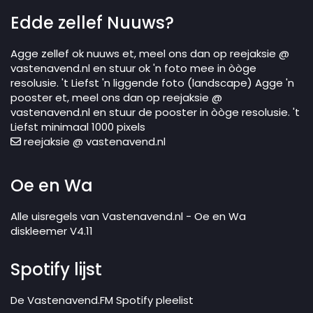
Edde zellef Nuuws?
Agge zellef ok nuuws et, meel ons dan op reejaksie @
vastenavend.nl en stuur ok 'n foto mee in òòge
resolusie. 't Liefst 'n liggende foto (landscape) Agge 'n
pooster et, meel ons dan op reejaksie @
vastenavend.nl en stuur de pooster in òòge resolusie. 't
Liefst minimaal 1000 pixels
reejaksie @ vastenavend.nl
Oe en Wa
Alle uisregels van Vastenavend.nl - Oe en Wa
diskleemer V4.11
Spotify lijst
De Vastenavend.FM Spotify pleelist