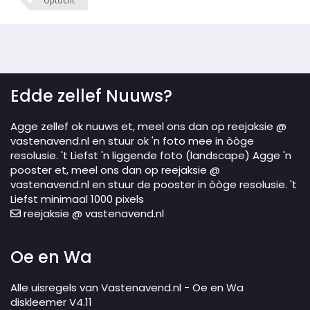
Optocht
Edde zellef Nuuws?
Agge zellef ok nuuws et, meel ons dan op reejaksie @
vastenavend.nl en stuur ok 'n foto mee in òòge
resolusie. 't Liefst 'n liggende foto (landscape) Agge 'n
pooster et, meel ons dan op reejaksie @
vastenavend.nl en stuur de pooster in òòge resolusie. 't
Liefst minimaal 1000 pixels
reejaksie @ vastenavend.nl
Oe en Wa
Alle uisregels van Vastenavend.nl - Oe en Wa
diskleemer V4.11