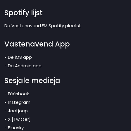
Spotify lijst
De Vastenavend.FM Spotify pleelist
Vastenavend App
De iOS app
De Android app
Sesjale medieja
Féésboek
Instegram
Joetjoep
X [Twitter]
Bluesky