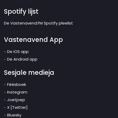
Spotify lijst
De Vastenavend.FM Spotify pleelist
Vastenavend App
De iOS app
De Android app
Sesjale medieja
Féésboek
Instegram
Joetjoep
X [Twitter]
Bluesky