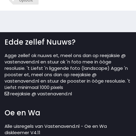
Optocht
Edde zellef Nuuws?
Agge zellef ok nuuws et, meel ons dan op reejaksie @
vastenavend.nl en stuur ok 'n foto mee in òòge
resolusie. 't Liefst 'n liggende foto (landscape) Agge 'n
pooster et, meel ons dan op reejaksie @
vastenavend.nl en stuur de pooster in òòge resolusie. 't
Liefst minimaal 1000 pixels
reejaksie @ vastenavend.nl
Oe en Wa
Alle uisregels van Vastenavend.nl - Oe en Wa
diskleemer V4.11